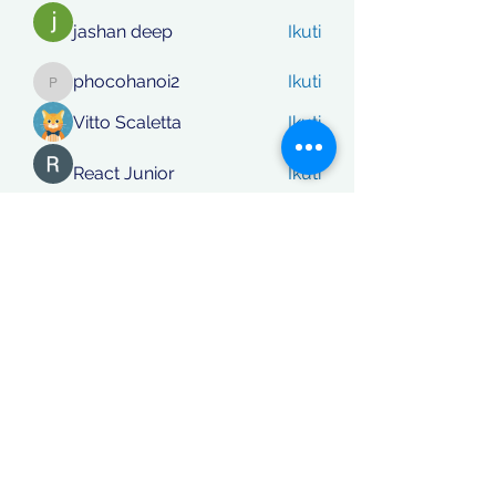
jashan deep
Ikuti
phocohanoi2
Ikuti
phocohanoi2
Vitto Scaletta
Ikuti
React Junior
Ikuti
rafi khan
Ikuti
Lihat Semua Anggota (870)
Koordinatberita.com
berakta Notaris No: 27, PT. Sinar