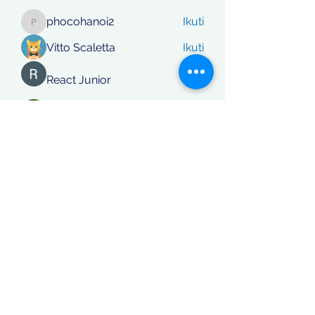
phocohanoi2
Ikuti
phocohanoi2
Vitto Scaletta
Ikuti
React Junior
Ikuti
rafi khan
Ikuti
Lihat Semua Anggota (869)
Koordinatberita.com
berakta Notaris No: 27, PT. Sinar
Katulistiwa Nusantara berbadan hukum siah terdaftar dalam
Kementerian Hukum dan Ham RI, NomerAHU-
0044771.AH.01.01. Tahun 2018 / Daftar Perseroan Nomer