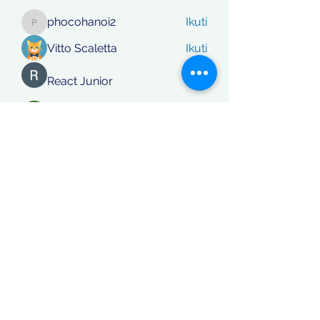
phocohanoi2
Ikuti
phocohanoi2
Vitto Scaletta
Ikuti
React Junior
Ikuti
rafi khan
Ikuti
Lihat Semua Anggota (870)
Koordinatberita.com
berakta Notaris No: 27, PT. Sinar
Katulistiwa Nusantara berbadan hukum siah terdaftar dalam
Kementerian Hukum dan Ham RI, NomerAHU-
0044771.AH.01.01. Tahun 2018 / Daftar Perseroan Nomer