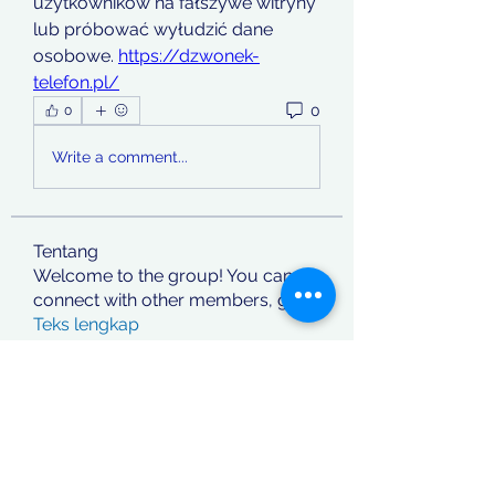
użytkowników na fałszywe witryny 
lub próbować wyłudzić dane 
osobowe. 
https://dzwonek-
telefon.pl/
0
0
Write a comment...
Tentang
Welcome to the group! You can
connect with other members, ge
...
Teks lengkap
Anggota
jashan deep
Ikuti
phocohanoi2
Ikuti