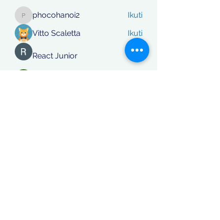
phocohanoi2
Ikuti
phocohanoi2
Vitto Scaletta
Ikuti
React Junior
Ikuti
rafi khan
Ikuti
Lihat Semua Anggota (870)
Koordinatberita.com
berakta Notaris No: 27, PT. Sinar
Katulistiwa Nusantara berbadan hukum siah terdaftar dalam
Kementerian Hukum dan Ham RI, NomerAHU-
0044771.AH.01.01. Tahun 2018 / Daftar Perseroan Nomer