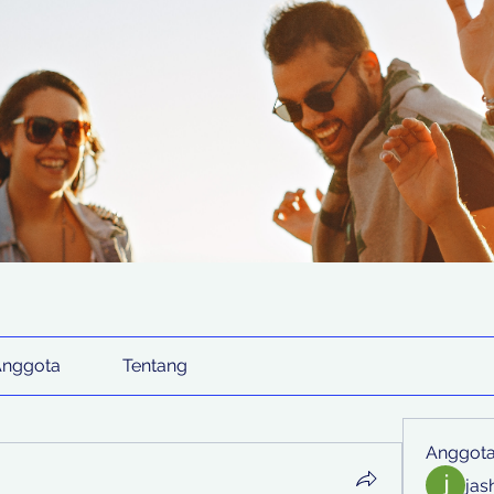
Anggota
Tentang
Anggot
jas