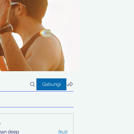
Gabungi
a
han deep
Ikuti