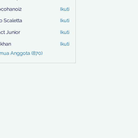
ocohanoi2
Ikuti
anoi2
to Scaletta
Ikuti
ct Junior
Ikuti
i khan
Ikuti
emua Anggota (870)