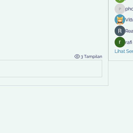
ph
phocoh
Vit
Rea
raf
Lihat S
3 Tampilan