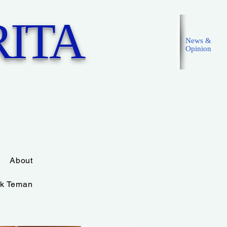
ITA
News &
Opinion
Masuk
About
k Teman