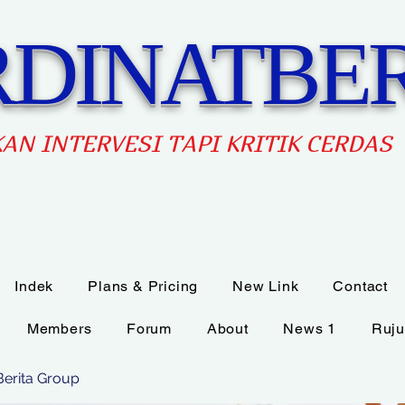
DINATBER
AN INTERVES
I TAPI KRITIK CERDAS
Indek
Plans & Pricing
New Link
Contact
Members
Forum
About
News 1
Ruju
Berita Group