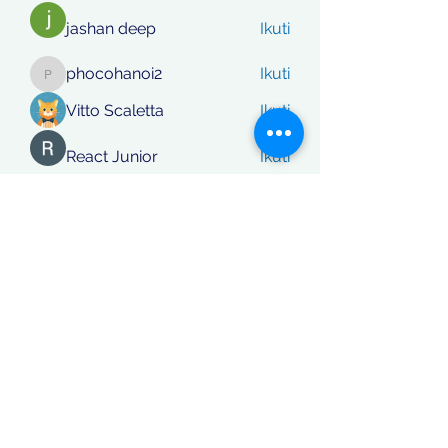
jashan deep
Ikuti
phocohanoi2
Ikuti
phocohanoi2
Vitto Scaletta
Ikuti
React Junior
Ikuti
rafi khan
Ikuti
Lihat Semua Anggota (869)
Koordinatberita.com
berakta Notaris No: 27, PT. Sinar