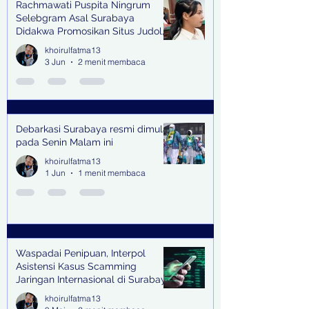
Rachmawati Puspita Ningrum
Selebgram Asal Surabaya
Didakwa Promosikan Situs Judol,
Raup Rp2 Juta dari Tiga Kali
khoirulfatma13
Endorse
3 Jun
2 menit membaca
Debarkasi Surabaya resmi dimulai
pada Senin Malam ini
khoirulfatma13
1 Jun
1 menit membaca
Waspadai Penipuan, Interpol
Asistensi Kasus Scamming
Jaringan Internasional di Surabaya
khoirulfatma13