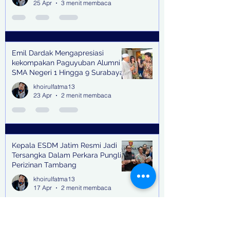
25 Apr
3 menit membaca
Emil Dardak Mengapresiasi
kekompakan Paguyuban Alumni
SMA Negeri 1 Hingga 9 Surabaya
(Pasmanbaya) dalam Kegiatan
khoirulfatma13
Halal Bihalal
23 Apr
2 menit membaca
Kepala ESDM Jatim Resmi Jadi
Tersangka Dalam Perkara Pungli
Perizinan Tambang
khoirulfatma13
17 Apr
2 menit membaca