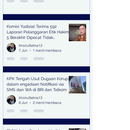
Komisi Yudisial Terima 592
Laporan Pelanggaran Etik Hakim,
5 Berakhir Dipecat Tidak
Terhormat
khoirulfatma13
7 Jun
1 menit membaca
KPK Tengah Usut Dugaan Korupsi
dalam engadaan Notifikasi via
SMS dan WA di BRI dan Telkom
khoirulfatma13
6 Jun
2 menit membaca