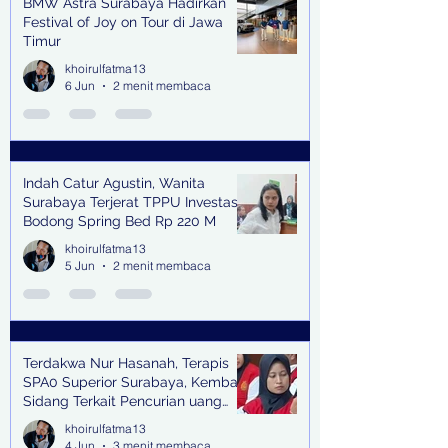
BMW Astra Surabaya Hadirkan
Festival of Joy on Tour di Jawa
Timur
khoirulfatma13
6 Jun
2 menit membaca
Indah Catur Agustin, Wanita
Surabaya Terjerat TPPU Investasi
Bodong Spring Bed Rp 220 M
khoirulfatma13
5 Jun
2 menit membaca
Terdakwa Nur Hasanah, Terapis
SPA0 Superior Surabaya, Kembali
Sidang Terkait Pencurian uang
senilai Rp1,285 M di PN Surabaya
khoirulfatma13
4 Jun
3 menit membaca