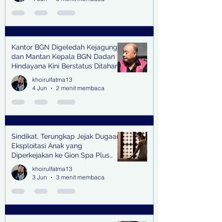
Kantor BGN Digeledah Kejagung
dan Mantan Kepala BGN Dadan
Hindayana Kini Berstatus Ditahan
khoirulfatma13
4 Jun
2 menit membaca
Sindikat, Terungkap Jejak Dugaan
Eksploitasi Anak yang
Diperkejakan ke Gion Spa Plus
and Pub Surabaya,
khoirulfatma13
3 Jun
3 menit membaca