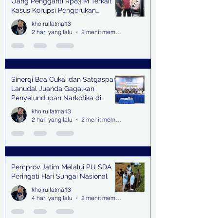
Uang Pengganti Rp83 M Terkait
Kasus Korupsi Pengerukan
Tanjung Perak
khoirulfatma13
2 hari yang lalu
2 menit membaca
Sinergi Bea Cukai dan Satgaspam
Lanudal Juanda Gagalkan
Penyelundupan Narkotika di
Bandara Juanda
khoirulfatma13
2 hari yang lalu
2 menit membaca
Pemprov Jatim Melalui PU SDA
Peringati Hari Sungai Nasional
khoirulfatma13
4 hari yang lalu
2 menit membaca