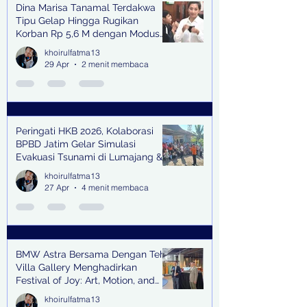
Dina Marisa Tanamal Terdakwa
Tipu Gelap Hingga Rugikan
Korban Rp 5,6 M dengan Modus
Kerja Sama Impor Bodong
khoirulfatma13
29 Apr
2 menit membaca
Peringati HKB 2026, Kolaborasi
BPBD Jatim Gelar Simulasi
Evakuasi Tsunami di Lumajang &
Trenggalek
khoirulfatma13
27 Apr
4 menit membaca
BMW Astra Bersama Dengan Teh
Villa Gallery Menghadirkan
Festival of Joy: Art, Motion, and
Scent
khoirulfatma13