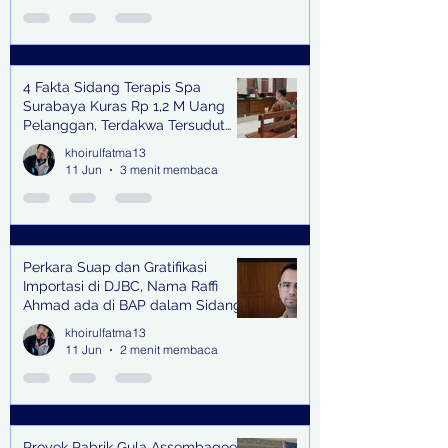
4 Fakta Sidang Terapis Spa
Surabaya Kuras Rp 1,2 M Uang
Pelanggan, Terdakwa Tersudut
oleh Keterangan Saksi Kunci
khoirulfatma13
11 Jun
3 menit membaca
Perkara Suap dan Gratifikasi
Importasi di DJBC, Nama Raffi
Ahmad ada di BAP dalam Sidang
khoirulfatma13
11 Jun
2 menit membaca
Proyek Pabrik Gula Assembagoes