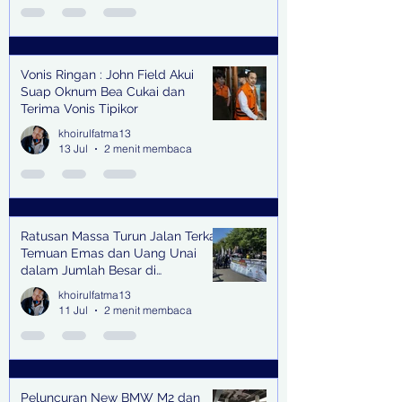
Vonis Ringan : John Field Akui
Suap Oknum Bea Cukai dan
Terima Vonis Tipikor
khoirulfatma13
13 Jul
2 menit membaca
Ratusan Massa Turun Jalan Terkait
Temuan Emas dan Uang Unai
dalam Jumlah Besar di
Lingkungan Jampidsus Kejaksaan
khoirulfatma13
Agung RI di Jakarta
11 Jul
2 menit membaca
Peluncuran New BMW M2 dan