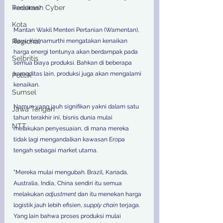
Pedoman Cyber
kenaikan?
Kota
Mantan Wakil Menteri Pertanian (Wamentan), 
Regional
Bayu Krisnamurthi mengatakan kenaikan 
harga energi tentunya akan berdampak pada 
Selbritis
semua biaya produksi. Bahkan di beberapa 
komoditas lain, produksi juga akan mengalami 
Politik
kenaikan. 
Sumsel
Namun yang jauh signifikan yakni dalam satu 
Jawa Tengah
tahun terakhir ini, bisnis dunia mulai 
NTT
melakukan penyesuaian, di mana mereka 
tidak lagi mengandalkan kawasan Eropa 
tengah sebagai market utama. 
"Mereka mulai mengubah. Brazil, Kanada, 
Australia, India, China sendiri itu semua 
melakukan 
adjustment
 dan itu menekan harga 
logistik jauh lebih efisien, 
supply chain
 terjaga. 
Yang lain bahwa proses produksi mulai 