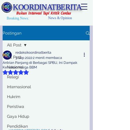
KOORDINATBERITA
Bukan Intervesi Tapi Kritik Cerdas
News & Opinion
Breaking News:
Postingan
All Post
redaksikoordinatberita
All Post
3 Sep 2022
2 menit membaca
Antrian Panjang di Berbagai SPBU, Ini Dampak
Nasional
Kenaikan Harga BBM
Dinilai NaN dari 5 bintang.
Relegi
Internasional
Hukrim
Peristiwa
Gaya Hidup
Pendidikan