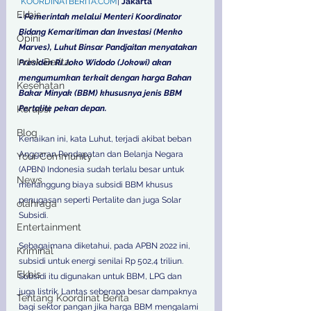
KOORDINATBERITA.COM
| 
Jakarta 
Ekbis
- 
Pemerintah melalui Menteri Koordinator 
Bidang Kemaritiman dan Investasi (Menko 
Opini
Marves), Luhut Binsar Pandjaitan menyatakan 
Indek Berita
Presiden RI Joko Widodo (Jokowi) akan 
mengumumkan terkait dengan harga Bahan 
Kesehatan
Bakar Minyak (BBM) khususnya jenis BBM 
Korupsi
Pertalite pekan depan. 
Blog
Kenaikan ini, kata Luhut, terjadi akibat beban 
Anggaran Pendapatan dan Belanja Negara 
Your Community
(APBN) Indonesia sudah terlalu besar untuk 
News
menanggung biaya subsidi BBM khusus 
penugasan seperti Pertalite dan juga Solar 
olahraga
Subsidi. 
Entertainment
Sebagaimana diketahui, pada APBN 2022 ini, 
Kriminal
subsidi untuk energi senilai Rp 502,4 triliun. 
Ekbis
Subsidi itu digunakan untuk BBM, LPG dan 
juga listrik. Lantas seberapa besar dampaknya 
Tentang Koordinat Berita
bagi sektor pangan jika harga BBM mengalami 