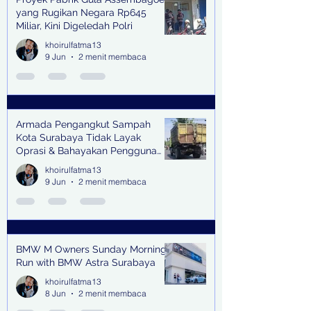
yang Rugikan Negara Rp645
Miliar, Kini Digeledah Polri
khoirulfatma13
9 Jun
2 menit membaca
Armada Pengangkut Sampah
Kota Surabaya Tidak Layak
Oprasi & Bahayakan Pengguna
Jalan
khoirulfatma13
9 Jun
2 menit membaca
BMW M Owners Sunday Morning
Run with BMW Astra Surabaya
khoirulfatma13
8 Jun
2 menit membaca