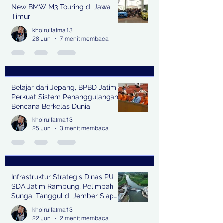
New BMW M3 Touring di Jawa
Timur
khoirulfatma13
28 Jun
7 menit membaca
Belajar dari Jepang, BPBD Jatim
Perkuat Sistem Penanggulangan
Bencana Berkelas Dunia
khoirulfatma13
25 Jun
3 menit membaca
Infrastruktur Strategis Dinas PU
SDA Jatim Rampung, Pelimpah
Sungai Tanggul di Jember Siap
Bangkitkan Swasembada Pangan
khoirulfatma13
dan Pengendali Banjir
22 Jun
2 menit membaca