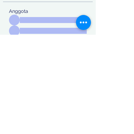
Anggota
Lihat Semua Anggota (870)
Koordinatberita.com
berakta Notaris No: 27, PT. Sinar
Katulistiwa Nusantara berbadan hukum siah terdaftar dalam
Kementerian Hukum dan Ham RI, NomerAHU-
0044771.AH.01.01. Tahun 2018 / Daftar Perseroan Nomer
AHU-0124529.AH.01.11.Tahun 2018 Tanggal 21 September.
Alamat redaksi: Jl. Bibis Tama, Surabaya Jawa Timur- Telpon:
087853787634
Email:
khoirulfatma13@gmail.com
-
redaksikoor
dinatberita@gmail.com