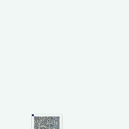
terdaftar dalam
omer AHU-