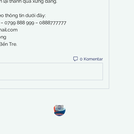
 lại thành quả xứng đáng.
o thông tin dưới đây:
9 – 0799 888 999 – 0888777777
ail.com
ong
Bến Tre.
0 Komentar
.com
berakta Notaris No: 27, PT. Sinar Katulistiwa Nusantara berbadan hukum siah 
um dan Ham RI, NomerAHU-0044771.AH.01.01. Tahun 2018 / Daftar Perseroan N
.Tahun 2018 Tanggal 21 September.
Jl. Bibis Tama, Surabaya Jawa Timur- Telpon: