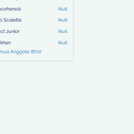
ocohanoi2
Ikuti
anoi2
to Scaletta
Ikuti
ct Junior
Ikuti
i khan
Ikuti
emua Anggota (870)