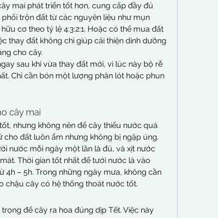
cây mai phát triển tốt hơn, cung cấp đầy đủ 
 phối trộn đất từ các nguyên liệu như mụn 
 hữu cơ theo tỷ lệ 4:3:2:1. Hoặc có thể mua đất 
ệc thay đất không chỉ giúp cải thiện dinh dưỡng 
ng cho cây.
ay sau khi vừa thay đất mới, vì lúc này bộ rễ 
ất. Chỉ cần bón một lượng phân lót hoặc phun 
ho cây mai
tốt, nhưng không nên để cây thiếu nước quá 
iữ cho đất luôn ẩm nhưng không bị ngập úng. 
i nước mỗi ngày một lần là đủ, và xịt nước 
mát. Thời gian tốt nhất để tưới nước là vào 
 từ 4h – 5h. Trong những ngày mưa, không cần 
o chậu cây có hệ thống thoát nước tốt.
trọng để cây ra hoa đúng dịp Tết. Việc này 