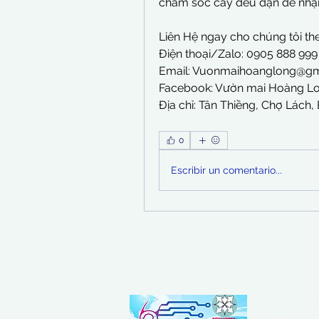
chăm sóc cây đều đặn để nhận
Liên Hệ ngay cho chúng tôi the
Điện thoại/Zalo: 0905 888 99
Email: 
Vuonmaihoanglong@gm
Facebook: Vườn mai Hoàng L
Địa chỉ: Tân Thiềng, Chợ Lách, 
0
Escribir un comentario...
Koordinatberita
Kementerian Huk
0124529.AH.01.11
Alamat redaksi: 