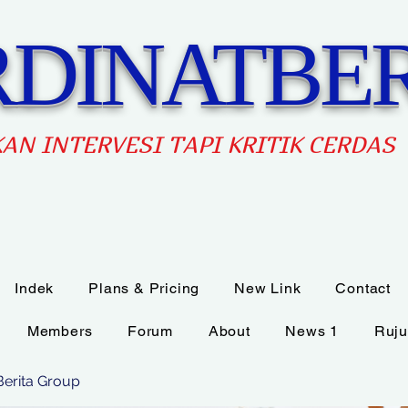
DINATBER
AN INTERVES
I TAPI KRITIK CERDAS
Indek
Plans & Pricing
New Link
Contact
Members
Forum
About
News 1
Ruju
Berita Group