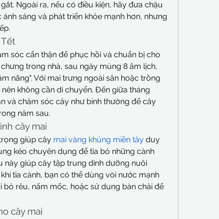
gắt. Ngoài ra, nếu có điều kiện, hãy đưa chậu 
 ánh sáng và phát triển khỏe mạnh hơn, nhưng 
ếp.
 Tết
m sóc cẩn thận để phục hồi và chuẩn bị cho 
chưng trong nhà, sau ngày mùng 8 âm lịch, 
tắm nắng". Với mai trưng ngoài sân hoặc trồng 
 nên không cần di chuyển. Đến giữa tháng 
hân và chăm sóc cây như bình thường để cây 
rong năm sau.
sinh cây mai
trọng giúp cây 
mai vàng khủng miền tây
 duy 
 Dùng kéo chuyên dụng để tỉa bỏ những cành 
u này giúp cây tập trung dinh dưỡng nuôi 
hi tỉa cành, bạn có thể dùng vòi nước mạnh 
ại bỏ rêu, nấm mốc, hoặc sử dụng bàn chải để 
ho cây mai