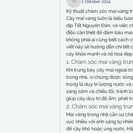
1 Oktober 2024
nguyenbich13697
Kỹ thuật chăm sóc mai vàng t
Cây mai vàng luôn là biểu tượ
dịp Tết Nguyên Đán, và việc 
điều cần thiết để đảm bảo mai 
không phải ai cũng biết cách 
viết này sẽ hướng dẫn chi tiế
cây khỏe mạnh và nở hoa đẹp 
1. Chăm sóc mai vàng trưn
Khi trưng bày cây mai ngoài tr
trong nhà, vì chúng được sống 
trọng là duy trì lượng nước và
sáng sớm và chiều tối, tránh lú
giúp cây duy trì độ ẩm, phát tr
2. Chăm sóc mai vàng trư
Mai vàng trong nhà cần sự chă
xúc nhiều với ánh sáng tự nhiê
để cây khô hoặc úng nước. Hãy