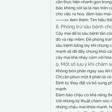
cần thực hiện nhanh gọn trong
bảo không sót lại lá nào trên 
cho việc ra hoa, đảm bảo mai
=====>> Xem thêm: Tìm hiểu th
8. Phòng trừ sâu bệnh ch
Cây mai dễ bị sâu bệnh tấn côn
đỏ và rệp mềm. Để phòng tránh
sâu bệnh bằng tay khi chúng cò
mạnh xịt để đẩy chúng khỏi cây
cây mai khá nhạy cảm với hóa 
9. Một số lưu ý khi chăm 
Không bón phân ngay sau khi t
Chỉ cần phun một ít phân lá vô
Định kỳ thay đất và bổ sung p
mạnh.
Đảm bảo chậu có khả năng thoá
Với những kỹ thuật chăm sóc m
những chậu mai khỏe mạnh, hoa