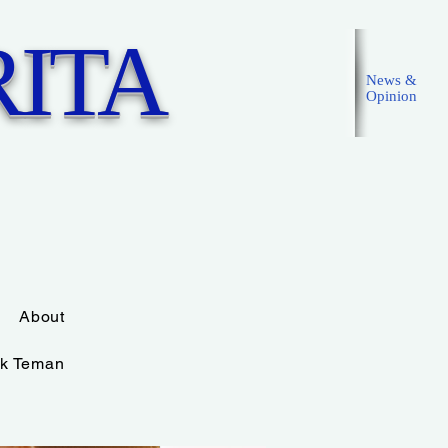
ITA
News &
Opinion
Masuk
About
k Teman