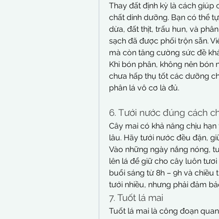
Thay đất định kỳ là cách giúp 
chất dinh dưỡng. Bạn có thể tự
dừa, đất thịt, trấu hun, và phân
sạch đã được phối trộn sẵn. Vi
mà còn tăng cường sức đề khá
Khi bón phân, không nên bón ng
chưa hấp thụ tốt các dưỡng ch
phân lá vô cơ là đủ.
6. Tưới nước đúng cách c
Cây mai có khả năng chịu hạn 
lâu. Hãy tưới nước đều đặn, g
Vào những ngày nắng nóng, tướ
lên lá để giữ cho cây luôn tươi 
buổi sáng từ 8h – 9h và chiều
tưới nhiều, nhưng phải đảm bả
7. Tuốt lá mai
Tuốt lá mai là công đoạn quan 