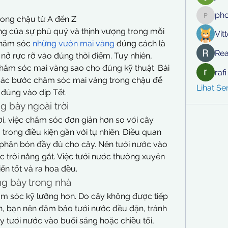
ph
rong chậu từ A đến Z
phocoh
ng của sự phú quý và thịnh vượng trong mỗi 
Vit
chăm sóc 
những vườn mai vàng
 đúng cách là 
Rea
nở rực rỡ vào đúng thời điểm. Tuy nhiên, 
chăm sóc mai vàng sao cho đúng kỹ thuật. Bài 
raf
t các bước chăm sóc mai vàng trong chậu để 
Lihat S
đúng vào dịp Tết.
g bày ngoài trời
ời, việc chăm sóc đơn giản hơn so với cây 
trong điều kiện gần với tự nhiên. Điều quan 
 phân bón đầy đủ cho cây. Nên tưới nước vào 
c trời nắng gắt. Việc tưới nước thường xuyên 
iển tốt và ra hoa đều.
ng bày trong nhà
m sóc kỹ lưỡng hơn. Do cây không được tiếp 
n, bạn nên đảm bảo tưới nước đều đặn, tránh 
 tưới nước vào buổi sáng hoặc chiều tối, 