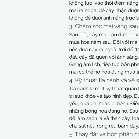
không tưới vào thời điểm nắng 
mai ra ngoài để cây nhận được
không để dưới ánh nắng trực ti
3. Chăm sóc mai vàng sau
Sau Tết, cây mai cần được chă
mùa hoa năm sau. Đối với mai 
nên đưa cây ra ngoài trời để "
đất, cây đã quen với ánh sáng,
Giêng âm lịch, tiếp tục bón p
mai có thể nở hoa đúng mùa t
4. Kỹ thuật tỉa cành và vệ 
Tỉa cành là một kỹ thuật quan 
trì sức khỏe và tạo hình đẹp.
yếu, quá dài hoặc bị bệnh. Điề
những bông hoa đang nở. Sau k
để làm sạch lá và thân cây, lo
chà sát nếu rong rêu bám dày.
5. Thay đất và bón phân c