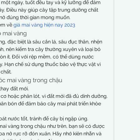
 một ngày, tuốt đều tay và kỹ lưỡng để đảm 
cây. Điều này giúp cây tập trung dưỡng chất 
 nở đúng thời gian mong muốn.
êm về 
giá mai vàng hiện nay 2023
o mai vàng
g, đặc biệt là sâu cắn lá, sâu đục thân, nhện 
, nên kiểm tra cây thường xuyên và loại bỏ 
n ít. Đối với rệp mềm, có thể dùng nước 
. Hạn chế sử dụng thuốc bảo vệ thực vật vì 
chất.
sóc mai vàng trong chậu
hay đất mới.
 cơ hoặc phân lót, vì đất mới đã đủ dinh dưỡng.
hân bón để đảm bảo cây mai phát triển khỏe 
t nước tốt, tránh để cây bị ngập úng.
ai vàng trong chậu như trên, bạn sẽ có được 
 nở rực rỡ đón xuân. Hãy nhớ kiên nhẫn và 