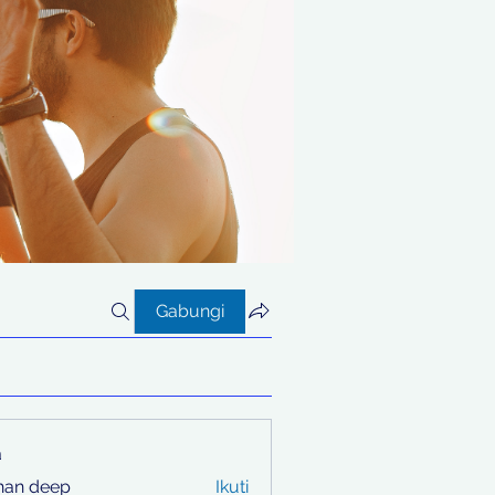
Gabungi
a
han deep
Ikuti