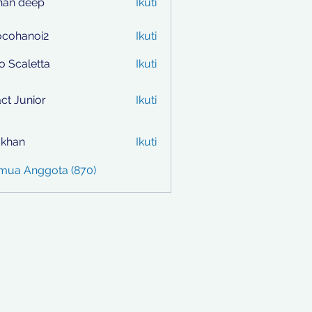
han deep
Ikuti
ocohanoi2
Ikuti
anoi2
to Scaletta
Ikuti
ct Junior
Ikuti
i khan
Ikuti
emua Anggota (870)