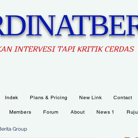
DINATBER
AN INTERVES
I TAPI KRITIK CERDAS
Indek
Plans & Pricing
New Link
Contact
Members
Forum
About
News 1
Ruju
Berita Group