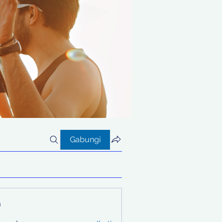
Gabungi
a