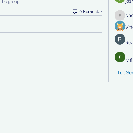
jas
 the group.
0 Komentar
ph
phocoh
Vit
Rea
raf
Lihat S