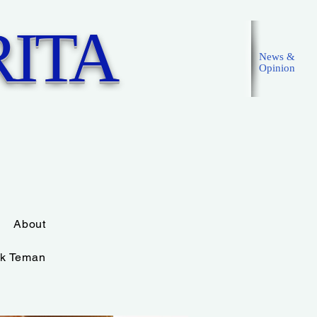
ITA
News &
Opinion
Masuk
About
k Teman