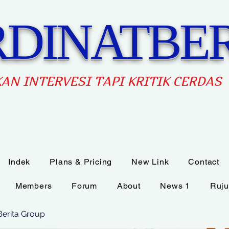
DINATBER
AN INTERVES
I TAPI KRITIK CERDAS
Indek
Plans & Pricing
New Link
Contact
Members
Forum
About
News 1
Ruju
Berita Group