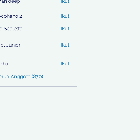
han deep
Ikuti
ocohanoi2
Ikuti
anoi2
to Scaletta
Ikuti
ct Junior
Ikuti
i khan
Ikuti
emua Anggota (870)