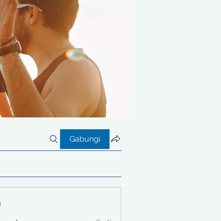
Gabungi
a