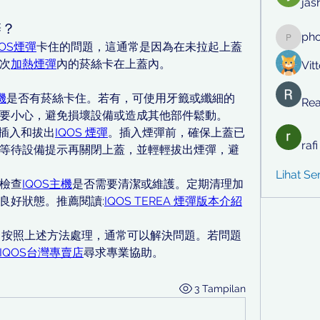
jas
辦？
ph
phocoh
QOS煙彈
卡住的問題，這通常是因為在未拉起上蓋
次
加熱煙彈
內的菸絲卡在上蓋內。
Vit
機
是否有菸絲卡住。若有，可使用牙籤或纖細的
Rea
要小心，避免損壞設備或造成其他部件鬆動。
確插入和拔出
IQOS 煙彈
。插入煙彈前，確保上蓋已
raf
等待設備提示再關閉上蓋，並輕輕拔出煙彈，避
Lihat S
檢查
IQOS主機
是否需要清潔或維護。定期清理加
良好狀態。推薦閱讀:
IQOS TEREA 煙彈版本介紹
，按照上述方法處理，通常可以解決問題。若問題
IQOS台灣專賣店
尋求專業協助。
3 Tampilan