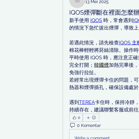
13 Mei 2025
mcnetarpuf
IQOS煙彈斷在裡面怎麼
新手使用 
IQOS
 時，常會遇到
I
的情況下急忙拔出煙彈，導致上
若遇此情況，請先檢查
IQOS 主
棉花棒輕輕將菸絲清除。操作時
平時使用 IQOS 時，應注意正
完全打開；
韓國煙
加熱完畢後，
免強行拉扯。
若經常出現煙彈卡住的問題，可
熱器和煙彈插孔，確保設備處於
遇到
TEREA
卡住時，保持冷靜
持續存在，建議聯繫客服或前往
0
0 Komentar
Write a comment...