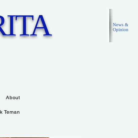
ITA
News &
Opinion
Masuk
About
k Teman