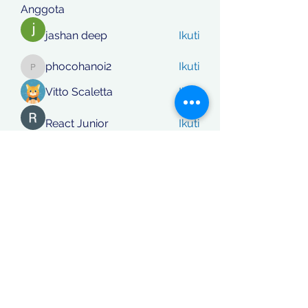
Anggota
jashan deep
Ikuti
phocohanoi2
Ikuti
phocohanoi2
Vitto Scaletta
Ikuti
React Junior
Ikuti
rafi khan
Ikuti
Lihat Semua Anggota (869)