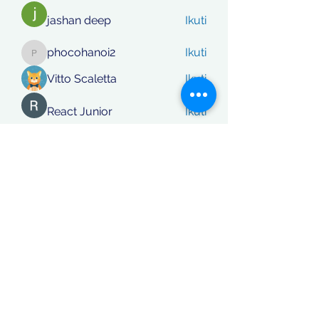
jashan deep
Ikuti
phocohanoi2
Ikuti
phocohanoi2
Vitto Scaletta
Ikuti
React Junior
Ikuti
rafi khan
Ikuti
Lihat Semua Anggota (869)
Koordinatberita.com
berakta Notaris No: 27, PT. Sinar