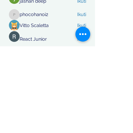
jashan deep
Ikuti
phocohanoi2
Ikuti
phocohanoi2
Vitto Scaletta
Ikuti
React Junior
Ikuti
rafi khan
Ikuti
Lihat Semua Anggota (870)
Koordinatberita.com
berakta Notaris No: 27, PT. Sinar
Katulistiwa Nusantara berbadan hukum siah terdaftar dalam
Kementerian Hukum dan Ham RI, NomerAHU-