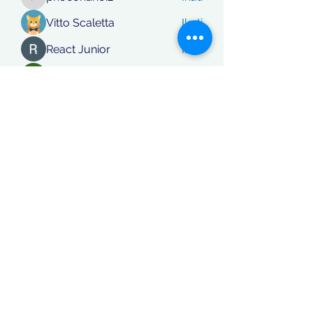
phocohanoi2
Vitto Scaletta
Ikuti
React Junior
Ikuti
rafi khan
Ikuti
Lihat Semua Anggota (869)
Koordinatberita.com
berakta Notaris No: 27, PT. Sinar
Katulistiwa Nusantara berbadan hukum siah terdaftar dalam
Kementerian Hukum dan Ham RI, NomerAHU-
0044771.AH.01.01. Tahun 2018 / Daftar Perseroan Nomer
AHU-0124529.AH.01.11.Tahun 2018 Tanggal 21 September.
Alamat redaksi: Jl. Bibis Tama, Surabaya Jawa Timur- Telpon:
087853787634
Email:
khoirulfatma13@gmail.com
-
redaksikoor
dinatberita@gmail.com
PT. Sinar Katulistiwa Nusantara ( Pers