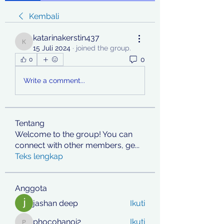
Kembali
katarinakerstin437
katarinakerstin437
15 Juli 2024
·
joined the group.
0
0
Write a comment...
Tentang
Welcome to the group! You can
connect with other members, ge
...
Teks lengkap
Anggota
jashan deep
Ikuti
phocohanoi2
Ikuti