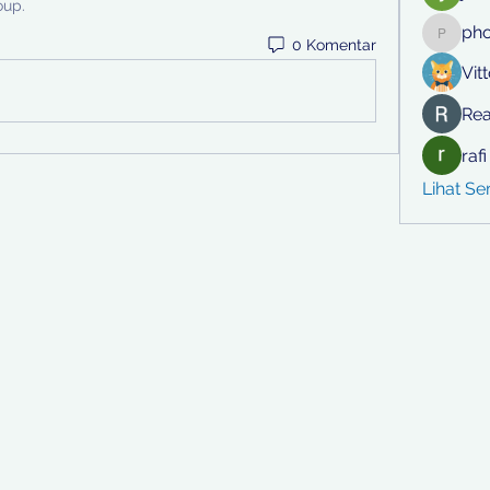
oup.
ph
0 Komentar
phocoh
Vit
Rea
raf
Lihat S