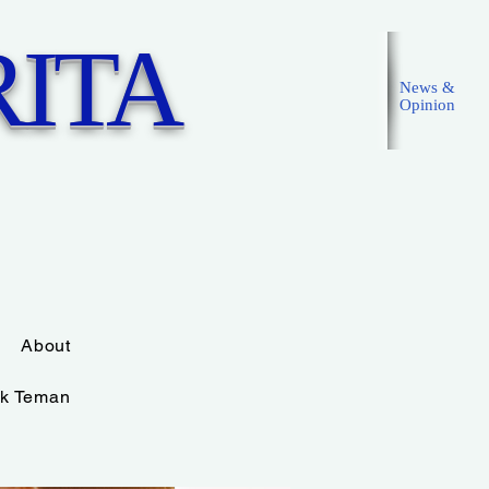
ITA
News &
Opinion
Masuk
About
k Teman