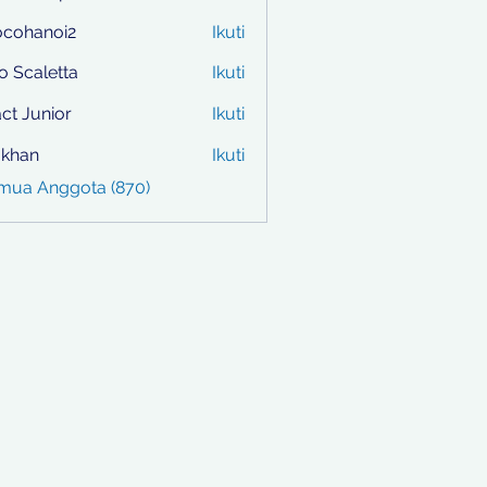
ocohanoi2
Ikuti
anoi2
to Scaletta
Ikuti
ct Junior
Ikuti
i khan
Ikuti
emua Anggota (870)