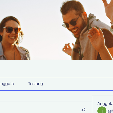
Anggota
Tentang
Anggot
jas