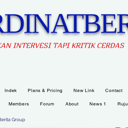
DINATBER
AN INTERVES
I TAPI KRITIK CERDAS
Indek
Plans & Pricing
New Link
Contact
Members
Forum
About
News 1
Ruju
Berita Group