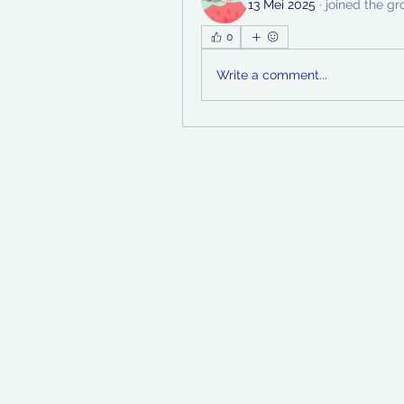
13 Mei 2025
·
joined the gr
0
Write a comment...