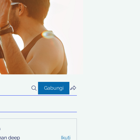
Gabungi
a
han deep
Ikuti