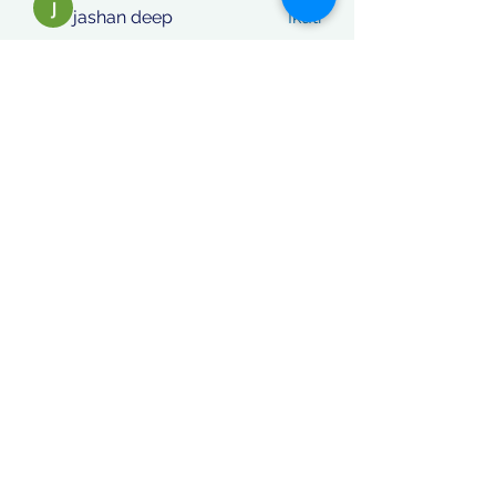
jashan deep
Ikuti
phocohanoi2
Ikuti
phocohanoi2
Vitto Scaletta
Ikuti
React Junior
Ikuti
rafi khan
Ikuti
Lihat Semua Anggota (869)
Koordinatberita.com
berakta Notaris No: 27, PT. Sinar
Katulistiwa Nusantara berbadan hukum siah terdaftar dalam