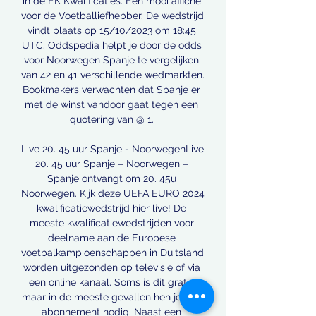
in de EK Kwalificaties. Een mooi affiche 
voor de Voetballiefhebber. De wedstrijd 
vindt plaats op 15/10/2023 om 18:45 
UTC. Oddspedia helpt je door de odds 
voor Noorwegen Spanje te vergelijken 
van 42 en 41 verschillende wedmarkten. 
Bookmakers verwachten dat Spanje er 
met de winst vandoor gaat tegen een 
quotering van @ 1. 

Live 20. 45 uur Spanje - NoorwegenLive 
20. 45 uur Spanje – Noorwegen – 
Spanje ontvangt om 20. 45u 
Noorwegen. Kijk deze UEFA EURO 2024 
kwalificatiewedstrijd hier live! De 
meeste kwalificatiewedstrijden voor 
deelname aan de Europese 
voetbalkampioenschappen in Duitsland 
worden uitgezonden op televisie of via 
een online kanaal. Soms is dit gratis 
maar in de meeste gevallen hen je een 
abonnement nodig. Naast een 