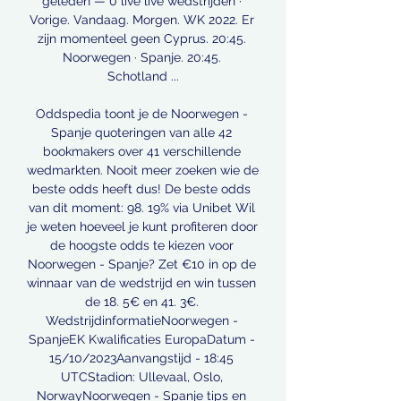
geleden — 0 live live wedstrijden · 
Vorige. Vandaag. Morgen. WK 2022. Er 
zijn momenteel geen Cyprus. 20:45. 
Noorwegen · Spanje. 20:45. 
Schotland ...

Oddspedia toont je de Noorwegen - 
Spanje quoteringen van alle 42 
bookmakers over 41 verschillende 
wedmarkten. Nooit meer zoeken wie de 
beste odds heeft dus! De beste odds 
van dit moment: 98. 19% via Unibet Wil 
je weten hoeveel je kunt profiteren door 
de hoogste odds te kiezen voor 
Noorwegen - Spanje? Zet €10 in op de 
winnaar van de wedstrijd en win tussen 
de 18. 5€ en 41. 3€. 
WedstrijdinformatieNoorwegen - 
SpanjeEK Kwalificaties EuropaDatum - 
15/10/2023Aanvangstijd - 18:45 
UTCStadion: Ullevaal, Oslo, 
NorwayNoorwegen - Spanje tips en 