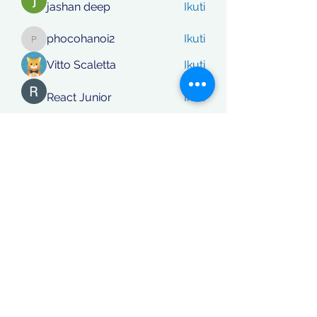
jashan deep
Ikuti
phocohanoi2
Ikuti
phocohanoi2
Vitto Scaletta
Ikuti
React Junior
Ikuti
rafi khan
Ikuti
Lihat Semua Anggota (870)
Koordinatberita.com
berakta Notaris No: 27, PT. Sinar
Katulistiwa Nusantara berbadan hukum siah terdaftar dalam