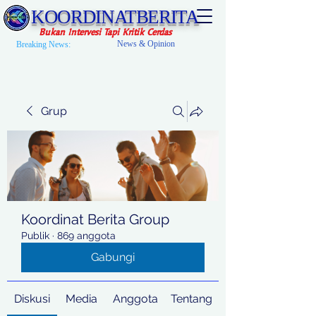
KOORDINATBERITA
Bukan Intervesi Tapi Kritik Cerdas
News & Opinion
Breaking News:
Grup
Koordinat Berita Group
Publik
·
869 anggota
Gabungi
Diskusi
Media
Anggota
Tentang