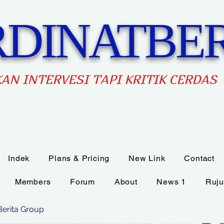
DINATBER
AN INTERVES
I TAPI KRITIK CERDAS
Indek
Plans & Pricing
New Link
Contact
Members
Forum
About
News 1
Ruju
Berita Group