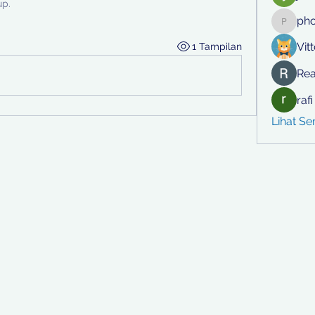
up.
ph
phocoh
Vit
1 Tampilan
Rea
raf
Lihat S