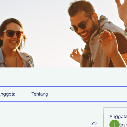
Anggota
Tentang
Anggot
jas