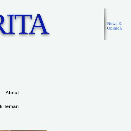
ITA
News &
Opinion
Masuk
About
k Teman