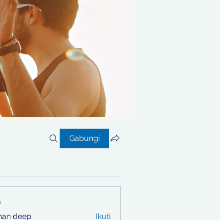
Gabungi
a
han deep
Ikuti