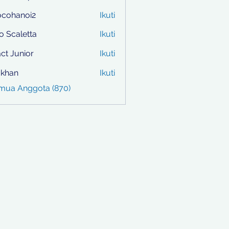
ocohanoi2
Ikuti
anoi2
to Scaletta
Ikuti
ct Junior
Ikuti
i khan
Ikuti
emua Anggota (870)