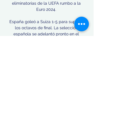
eliminatorias de la UEFA rumbo a la 
Euro 2024. 

España goleó a Suiza 1-5 para superar 
los octavos de final. La selección 
española se adelantó pronto en el 
marcador con un gol de Aitana 
Bonmatí (1-0) en el minuto 5. Sin 
embargo, siete minutos más tarde, 
Suiza empató gracias a un gol en 
propia puerta de Laia Codina (1-1). El 
combinado español se rehízo rápido 
del tanto encajado, ya que Alba 
Redondo puso el 1-2 en el electrónico 
en el minuto 17. Además, antes de 
llegar al descanso España marcó otros 
dos goles: Bonmatí hizo el 1-3 en el 
minuto 36 y Codina el 1-4 en el 45. El 
encuentro estaba sentenciado. En la 
segunda parte la selección española 
no pasó apuros. Incluso redondearon la 