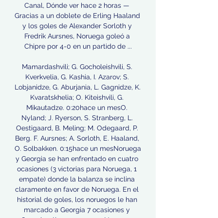
Canal, Dónde ver hace 2 horas — 
Gracias a un doblete de Erling Haaland 
y los goles de Alexander Sorloth y 
Fredrik Aursnes, Noruega goleó a 
Chipre por 4-0 en un partido de ...

Mamardashvili; G. Gocholeishvili, S. 
Kverkvelia, G. Kashia, I. Azarov; S. 
Lobjanidze, G. Aburjania, L. Gagnidze, K. 
Kvaratskhelia; O. Kiteishvili, G. 
Mikautadze. 0:20hace un mesO. 
Nyland; J. Ryerson, S. Stranberg, L. 
Oestigaard, B. Meling; M. Odegaard, P. 
Berg. F. Aursnes; A. Sorloth, E. Haaland, 
O. Solbakken. 0:15hace un mesNoruega 
y Georgia se han enfrentado en cuatro 
ocasiones (3 victorias para Noruega, 1 
empate) donde la balanza se inclina 
claramente en favor de Noruega. En el 
historial de goles, los noruegos le han 
marcado a Georgia 7 ocasiones y 