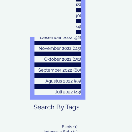
Maret 2023
(18)
18 postingan
Februari 2023
(40)
40 postingan
Januari 2023
(84)
84 postingan
Desember 2022
(92)
92 postingan
November 2022
(115)
115 postingan
Oktober 2022
(151)
151 postingan
September 2022
(60)
60 postingan
Agustus 2022
(55)
55 postingan
Juli 2022
(43)
43 postingan
Search By Tags
1 postingan
Ekbis
(1)
3 postingan
Indonesia Satu
(3)