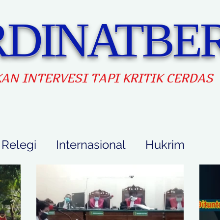
DINATBER
AN INTERVES
I TAPI KRITIK CERDAS
Relegi
Internasional
Hukrim
Feature
idup
Pendidikan
Ekbis
Opini