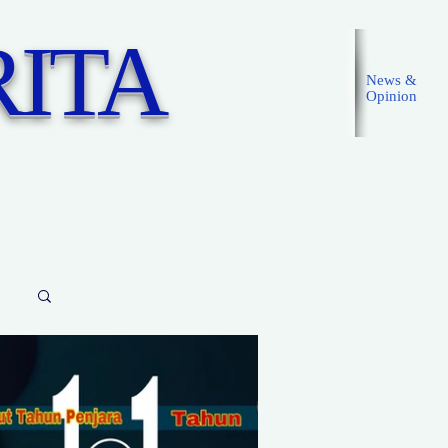
ITA
News &
Opinion
Masuk
Masuk/Daftarkan
d Posts