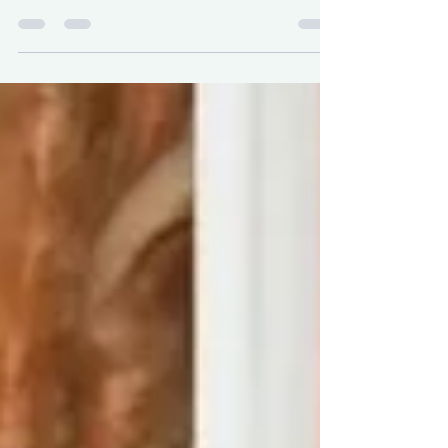
Buchori Imron saat menjadi
narasumber dialog Aspirasi di RRI
Surabaya, Senin, 4 Mei 2026
mengatakan implementasi kebijakan
serta pemberlakuan sanksi harus
dilakukan secara tegas agar
memberikan efek jera bagi pelaku
pencemaran, baik dari sektor
domestik maupun industri.
KOORDINATBERITA.COM | Surabaya -
DPRD Kota Surabaya menegaskan
pencemaran lingkungan air sungai
merupakan tanggung jawab
pemerintah, terutama dalam hal
penegakan aturan dan p