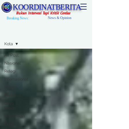
KOORDINATBERITA
Bukan Intervesi Tapi Kritik Cerdas
News & Opinion
Breaking News:
News
Kota
All Post
Nasional
Relegi
Internasional
Hukrim
Peristiwa
Gaya
Hidup
Pendidikan
Ekbis