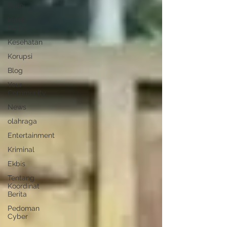
Opini
Indek
Berita
Kesehatan
Korupsi
Blog
Your
Community
News
olahraga
Entertainment
Kriminal
Ekbis
Tentang
Koordinat
Berita
Pedoman
Cyber