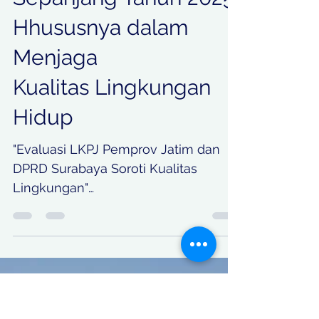
Terhadap Kinerja
Pemkot Surabaya
Sepanjang Tahun 2025,
Hhususnya dalam
Menjaga
Kualitas Lingkungan
Hidup
"Evaluasi LKPJ Pemprov Jatim dan
DPRD Surabaya Soroti Kualitas
Lingkungan"
KOORDINATBERITA.COM | Surabaya -
Pembahasan Laporan Keterangan
Pertanggungjawaban (LKPJ) Wali