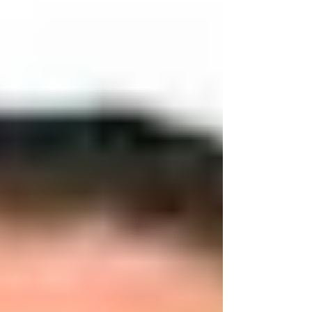
lindi dan membahayakan pengguna
jalan. Pemeriksaan dilakukan di Jalan
Raya Tandes pada Kamis (4/6/2026)
malam. Sejumlah armada milik
swasta maupun armada pengangkut
sampah kota diperiksa saat
beroperasi menuju Tempat
Pembuangan Akhir (TPA)