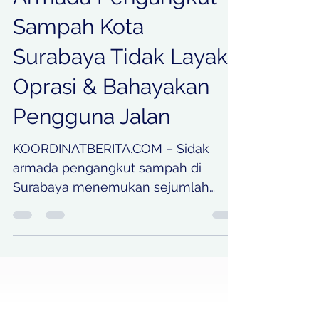
Armada Pengangkut
Sampah Kota
Surabaya Tidak Layak
Oprasi & Bahayakan
Pengguna Jalan
KOORDINATBERITA.COM – Sidak
armada pengangkut sampah di
Surabaya menemukan sejumlah
kendaraan yang perlu segera
diperbaiki. Mulai dari bak kontainer
berlubang hingga lampu rem yang
tidak berfungsi, temuan itu
berpotensi memicu kebocoran air