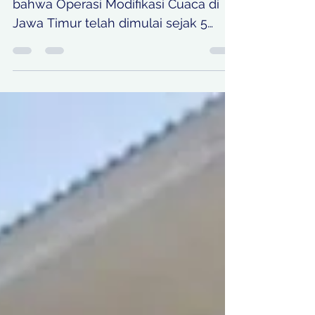
Hujan di Jatim
Gubernur Khofifah menyampaikan
bahwa Operasi Modifikasi Cuaca di
Jawa Timur telah dimulai sejak 5
Desember 2025 dan hingga saat ini
telah dilakukan sebanyak 30 kali
sortie selama 17 hari masa OMC yang
telah berjalan. OMC merupakan hasil
kolaborasi antara Pemerintah Provinsi
Jawa Timur melalui BPBD Jatim,
Lanudal Juanda, BMKG, serta PT
Milan Pillery Bersatu selaku operator
modifikasi cuaca.
KOORDINATBERITA.COM | Sidoarjo –
Gubernur Jawa Timur Khofifah Indar
Parawansa memastik