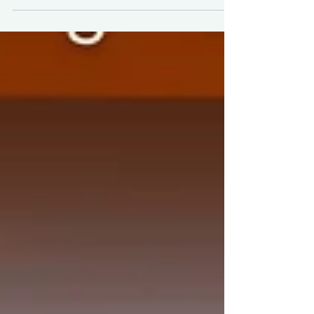
kinerja positif sepanjang tahun 2025.
Capaian tersebut meliputi seluruh
bidang, mulai dari pembinaan,
intelijen, pidana umum, pidana
khusus, hingga perdata dan tata
usaha negara. Kepala Kejaksaan
Negeri Tanjung Perak, Darwis
Burhansyah, mengatakan penegakan
hukum yang dilakukan jajarannya
tidak semata berorientasi pada
penindakan, tetapi juga
mengedepankan pendekatan
keadilan re