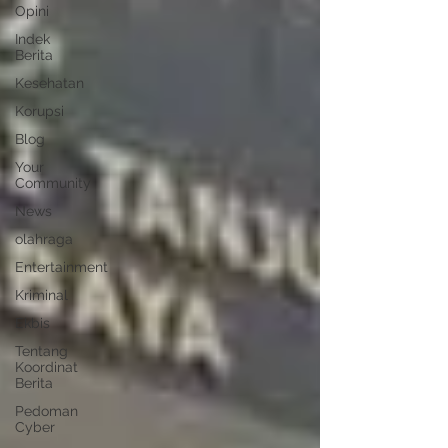
Opini
Indek
Berita
Kesehatan
Korupsi
Blog
Your
Community
News
olahraga
Entertainment
Kriminal
Ekbis
Tentang
Koordinat
Berita
Pedoman
Cyber