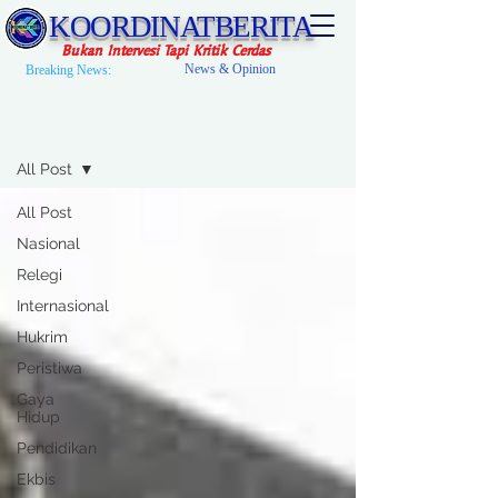
KOORDINATBERITA
Bukan Intervesi Tapi Kritik Cerdas
News & Opinion
Breaking News:
News
All Post
All Post
Nasional
Relegi
Internasional
Hukrim
Peristiwa
Gaya
Hidup
Pendidikan
Ekbis