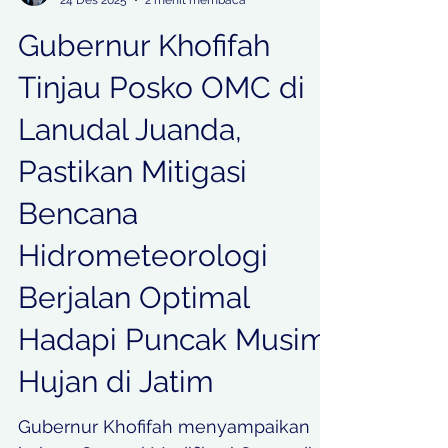
khoirulfatma13
24 Des 2025
2 menit membaca
Gubernur Khofifah
Tinjau Posko OMC di
Lanudal Juanda,
Pastikan Mitigasi
Bencana
Hidrometeorologi
Berjalan Optimal
Hadapi Puncak Musim