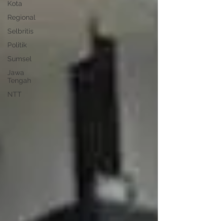
Kota
Regional
Selbritis
Politik
Sumsel
Jawa
Tengah
NTT