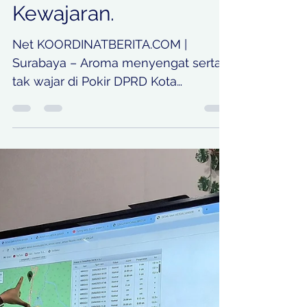
Berinisial B.R.A.M.M
Terima Pokir dalam
Jumlah yang Jauh dari
Kewajaran.
Net KOORDINATBERITA.COM |
Surabaya – Aroma menyengat serta
tak wajar di Pokir DPRD Kota
Surabaya, Sumber internal yang
dapat dipercaya mengungkapkan
adanya pemanggilan sejumlah
pimpinan DPRD Surabaya oleh
Komisi Pemberantasan Korupsi (KPK)
di gedung Merah Putih Jakarta
beberapa waktu lalu. Isu ini semakin
menguat setelah, pada Senin