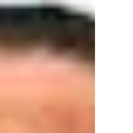
scamming internasional yang
beroperasi di Surabaya. Kasus ini
melibatkan sindikat interna