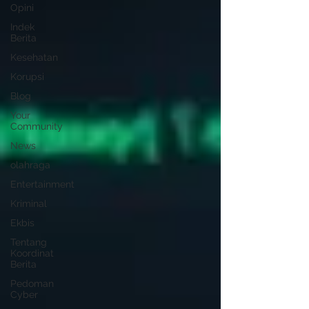
Opini
Indek
Berita
Kesehatan
Korupsi
Blog
Your
Community
News
olahraga
Entertainment
Kriminal
Ekbis
Tentang
Koordinat
Berita
Pedoman
Cyber