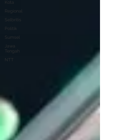
Kota
Regional
Selbritis
Politik
Sumsel
Jawa
Tengah
NTT