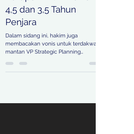
4 Mei
2 menit membaca
2 Terdakwa Kasus
Korupsi LNG Divonis
4,5 dan 3,5 Tahun
Penjara
Dalam sidang ini, hakim juga
membacakan vonis untuk terdakwa
mantan VP Strategic Planning
Business Development Direktorat
Gas Pertamina, Yenni Andayani.
Hakim menghukum Yenni dengan
pidana penjara selama 3,5 tahun dan
denda Rp 200 juta subsider 80 hari
pidana kurungan.