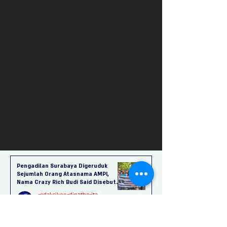
KOORDINATBERITA.COM | Jakarta -
Mantan Direktur Gas PT Pertamina,
Hari Karyuliarto, divonis 4,5 tahun
penjara. Hakim menyatakan Hari
terbukti bersalah melakukan korupsi
secara bersama-sama dalam
pengadaan lique
Pengadilan Surabaya Digeruduk