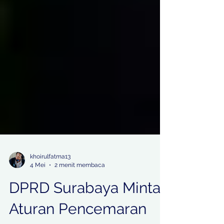
khoirulfatma13
4 Mei
2 menit membaca
DPRD Surabaya Minta