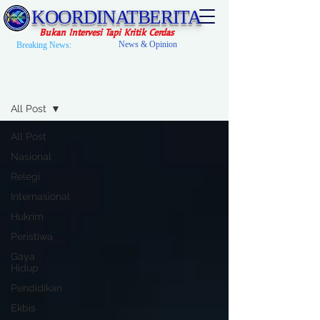
KOORDINATBERITA
Bukan Intervesi Tapi Kritik Cerdas
News & Opinion
Breaking News:
News
All Post
All Post
Nasional
Relegi
Internasional
Hukrim
Peristiwa
Gaya
Hidup
Pendidikan
Ekbis