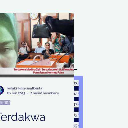
nstitusi. Salah satu gugatan itu
layangkan oleh 29 musisi tenar...
Archive
Agustus 2026
(3)
3 postingan
redaksikoordinatberita
26 Jan 2023
2 menit membaca
Juli 2026
(12)
12 postingan
KRIM
Juni 2026
(17)
17 postingan
Terdakwa
Mei 2026
(3)
3 postingan
April 2026
(19)
19 postingan