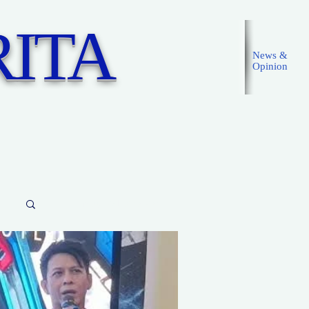
ITA
News &
Opinion
Masuk
Masuk/Daftarkan
d Posts