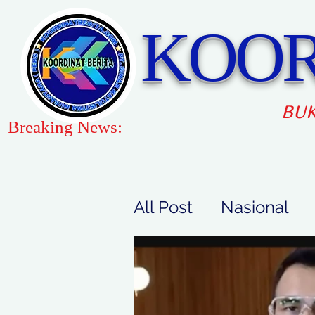
KOOR
BUK
Breaking News:
All Post
Nasional
Peristiwa
Gaya H