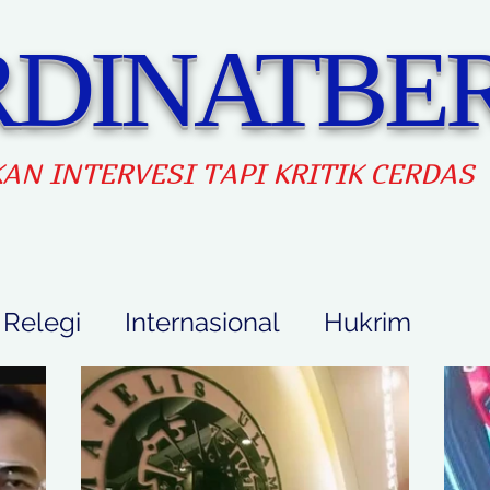
DINATBER
AN INTERVES
I TAPI KRITIK CERDAS
Relegi
Internasional
Hukrim
Feature
idup
Pendidikan
Ekbis
Opini