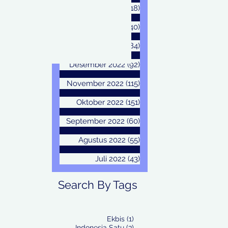
Maret 2023
(18)
18 postingan
Februari 2023
(40)
40 postingan
Januari 2023
(84)
84 postingan
Desember 2022
(92)
92 postingan
November 2022
(115)
115 postingan
Oktober 2022
(151)
151 postingan
September 2022
(60)
60 postingan
Agustus 2022
(55)
55 postingan
Juli 2022
(43)
43 postingan
Search By Tags
1 postingan
Ekbis
(1)
3 postingan
Indonesia Satu
(3)