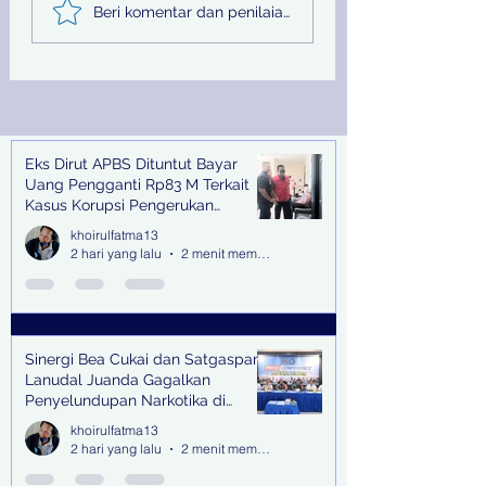
Sinergi Bea Cukai dan
Pemprov Jatim
Beri komentar dan penilaian...
Satgaspam Lanudal
Melalui PU SDA
Juanda Gagalkan
Peringati Hari Su
Penyelundupan
Nasional
Narkotika di Bandara
Juanda
Eks Dirut APBS Dituntut Bayar
Recent Posts
Uang Pengganti Rp83 M Terkait
Kasus Korupsi Pengerukan
Tanjung Perak
khoirulfatma13
2 hari yang lalu
2 menit membaca
Sinergi Bea Cukai dan Satgaspam
Lanudal Juanda Gagalkan
Penyelundupan Narkotika di
Bandara Juanda
khoirulfatma13
2 hari yang lalu
2 menit membaca