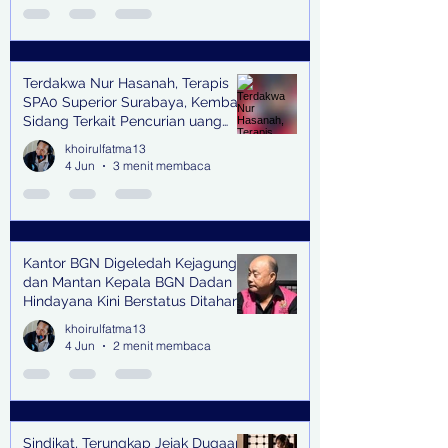
Terdakwa Nur Hasanah, Terapis
SPA0 Superior Surabaya, Kembali
Sidang Terkait Pencurian uang
senilai Rp1,285 M di PN Surabaya
khoirulfatma13
4 Jun
3 menit membaca
Kantor BGN Digeledah Kejagung
dan Mantan Kepala BGN Dadan
Hindayana Kini Berstatus Ditahan
khoirulfatma13
4 Jun
2 menit membaca
Sindikat, Terungkap Jejak Dugaan