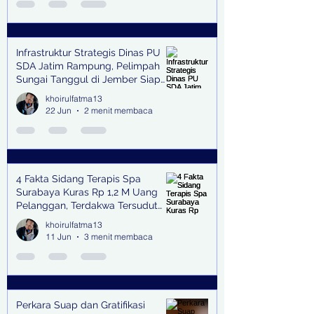
Infrastruktur Strategis Dinas PU
SDA Jatim Rampung, Pelimpah
Sungai Tanggul di Jember Siap
Bangkitkan Swasembada Pangan
khoirulfatma13
dan Pengendali Banjir
22 Jun
2 menit membaca
4 Fakta Sidang Terapis Spa
Surabaya Kuras Rp 1,2 M Uang
Pelanggan, Terdakwa Tersudut
oleh Keterangan Saksi Kunci
khoirulfatma13
11 Jun
3 menit membaca
Perkara Suap dan Gratifikasi