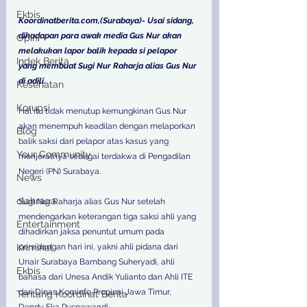
Ekbis
Koordinatberita.com,(Surabaya)- Usai sidang, 
dihadapan para awak media Gus Nur akan 
Opini
melakukan lapor balik kepada si pelapor 
Indek Berita
yang membuat Sugi Nur Raharja alias Gus Nur 
di adili.
Kesehatan
Korupsi
Hal itu tidak menutup kemungkinan Gus Nur 
akan menempuh keadilan dengan melaporkan 
Blog
balik saksi dari pelapor atas kasus yang 
Your Community
menjeratnya sebagai terdakwa di Pengadilan 
Negeri (PN) Surabaya. 
News
olahraga
Sugi Nur Raharja alias Gus Nur setelah 
mendengarkan keterangan tiga saksi ahli yang 
Entertainment
dihadirkan jaksa penuntut umum pada 
Kriminal
persidangan hari ini, yakni ahli pidana dari 
Unair Surabaya Bambang Suheryadi, ahli 
Ekbis
bahasa dari Unesa Andik Yulianto dan Ahli ITE 
dari Dinas Kominfo Propinsi Jawa Timur, 
Tentang Koordinat Berita