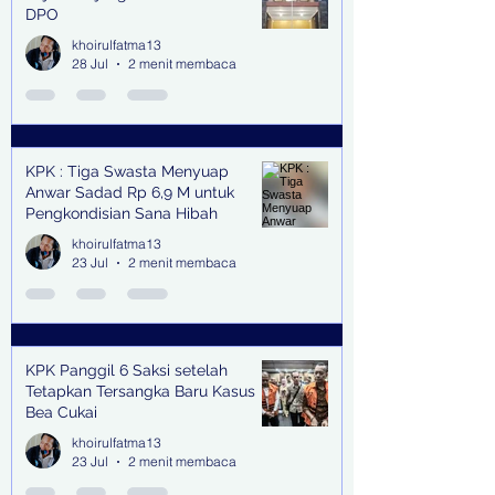
DPO
khoirulfatma13
28 Jul
2 menit membaca
KPK : Tiga Swasta Menyuap
Anwar Sadad Rp 6,9 M untuk
Pengkondisian Sana Hibah
khoirulfatma13
23 Jul
2 menit membaca
KPK Panggil 6 Saksi setelah
Tetapkan Tersangka Baru Kasus
Bea Cukai
khoirulfatma13
23 Jul
2 menit membaca