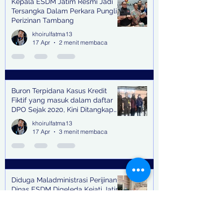
Kepala ESDM Jatim Resmi Jadi
Tersangka Dalam Perkara Pungli
Perizinan Tambang
khoirulfatma13
17 Apr
2 menit membaca
Buron Terpidana Kasus Kredit
Fiktif yang masuk dalam daftar
DPO Sejak 2020, Kini Ditangkap
Kejari Surabaya
khoirulfatma13
17 Apr
3 menit membaca
Diduga Maladministrasi Perijinan,
Dinas ESDM Digeleda Kejati Jatim
khoirulfatma13
16 Apr
1 menit membaca