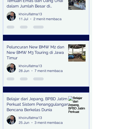
Temuan Emas dan Uang Unai
dalam Jumlah Besar di
Lingkungan Jampidsus Kejaksaan
khoirulfatma13
Agung RI di Jakarta
11 Jul
2 menit membaca
Peluncuran New BMW M2 dan
New BMW M3 Touring di Jawa
Timur
khoirulfatma13
28 Jun
7 menit membaca
Belajar dari Jepang, BPBD Jatim
Perkuat Sistem Penanggulangan
Bencana Berkelas Dunia
khoirulfatma13
25 Jun
3 menit membaca