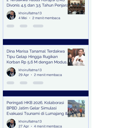
Divonis 4,5 dan 3,5 Tahun Penjara
khoirulfatma13
4 Mei
2 menit membaca
Dina Marisa Tanamal Terdakwa
Tipu Gelap Hingga Rugikan
Korban Rp 5,6 M dengan Modus
Kerja Sama Impor Bodong
khoirulfatma13
29 Apr
2 menit membaca
Peringati HKB 2026, Kolaborasi
BPBD Jatim Gelar Simulasi
Evakuasi Tsunami di Lumajang &
Trenggalek
khoirulfatma13
27 Apr
4 menit membaca