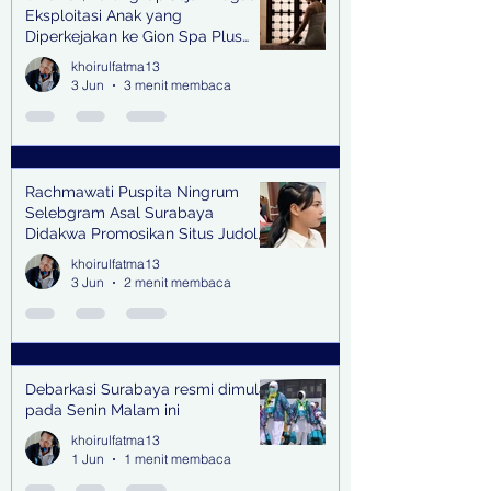
Eksploitasi Anak yang
Diperkejakan ke Gion Spa Plus
and Pub Surabaya,
khoirulfatma13
3 Jun
3 menit membaca
Rachmawati Puspita Ningrum
Selebgram Asal Surabaya
Didakwa Promosikan Situs Judol,
Raup Rp2 Juta dari Tiga Kali
khoirulfatma13
Endorse
3 Jun
2 menit membaca
Debarkasi Surabaya resmi dimulai
pada Senin Malam ini
khoirulfatma13
1 Jun
1 menit membaca