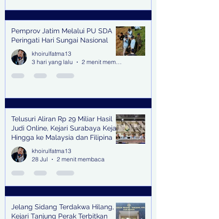
Pemprov Jatim Melalui PU SDA
Peringati Hari Sungai Nasional
khoirulfatma13
3 hari yang lalu
2 menit membaca
Telusuri Aliran Rp 29 Miliar Hasil
Judi Online, Kejari Surabaya Kejar
Hingga ke Malaysia dan Filipina
khoirulfatma13
28 Jul
2 menit membaca
Jelang Sidang Terdakwa Hilang,
Kejari Tanjung Perak Terbitkan