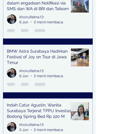
dalam engadaan Notifikasi via
SMS dan WA di BRI dan Telkom
khoirulfatma13
6 Jun
2 menit membaca
BMW Astra Surabaya Hadirkan
Festival of Joy on Tour di Jawa
Timur
khoirulfatma13
6 Jun
2 menit membaca
Indah Catur Agustin, Wanita
Surabaya Terjerat TPPU Investasi
Bodong Spring Bed Rp 220 M
khoirulfatma13
5 Jun
2 menit membaca