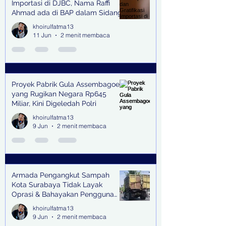
Importasi di DJBC, Nama Raffi
Ahmad ada di BAP dalam Sidang
khoirulfatma13
11 Jun
2 menit membaca
Proyek Pabrik Gula Assembagoes
yang Rugikan Negara Rp645
Miliar, Kini Digeledah Polri
khoirulfatma13
9 Jun
2 menit membaca
Armada Pengangkut Sampah
Kota Surabaya Tidak Layak
Oprasi & Bahayakan Pengguna
Jalan
khoirulfatma13
9 Jun
2 menit membaca