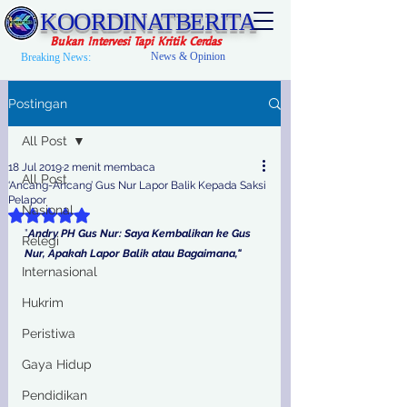
KOORDINATBERITA
Bukan Intervesi Tapi Kritik Cerdas
News & Opinion
Breaking News:
Postingan
All Post
18 Jul 2019
2 menit membaca
All Post
‘Ancang-Ancang’ Gus Nur Lapor Balik Kepada Saksi
Pelapor
Nasional
Dinilai NaN dari 5 bintang.
”
Andry PH Gus Nur: Saya Kembalikan ke Gus 
Relegi
Nur, Apakah Lapor Balik atau Bagaimana,"
Internasional
Hukrim
Peristiwa
Gaya Hidup
Pendidikan