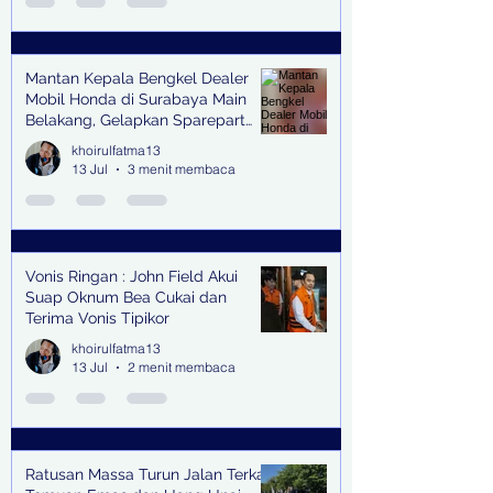
Mantan Kepala Bengkel Dealer
Mobil Honda di Surabaya Main
Belakang, Gelapkan Sparepart
Senilai Rp 1,9 Miliar
khoirulfatma13
13 Jul
3 menit membaca
Vonis Ringan : John Field Akui
Suap Oknum Bea Cukai dan
Terima Vonis Tipikor
khoirulfatma13
13 Jul
2 menit membaca
Ratusan Massa Turun Jalan Terkait