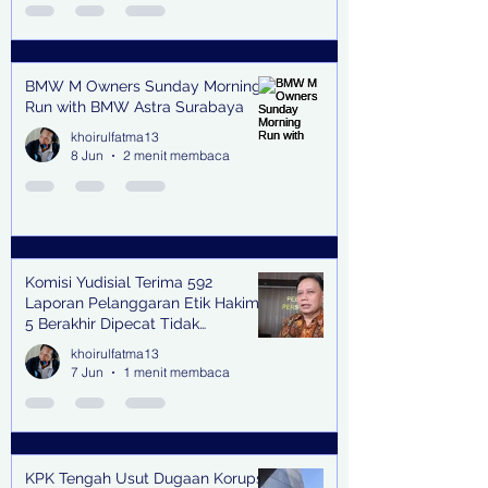
BMW M Owners Sunday Morning
Run with BMW Astra Surabaya
khoirulfatma13
8 Jun
2 menit membaca
Komisi Yudisial Terima 592
Laporan Pelanggaran Etik Hakim,
5 Berakhir Dipecat Tidak
Terhormat
khoirulfatma13
7 Jun
1 menit membaca
KPK Tengah Usut Dugaan Korupsi