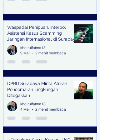
Waspadai Penipuan, Interpol
Asistensi Kasus Scamming
Jaringan Internasional di Surabaya
khoirulfatma13
9 Mei
2 menit membaca
DPRD Surabaya Minta Aturan
Pencemaran Lingkungan
Ditegakkan
khoirulfatma13
4 Mei
2 menit membaca
2 Terdakwa Kasus Korupsi LNG