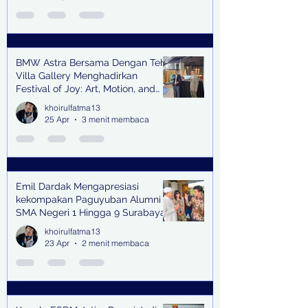
BMW Astra Bersama Dengan Teh
Villa Gallery Menghadirkan
Festival of Joy: Art, Motion, and
Scent
khoirulfatma13
25 Apr
3 menit membaca
Emil Dardak Mengapresiasi
kekompakan Paguyuban Alumni
SMA Negeri 1 Hingga 9 Surabaya
(Pasmanbaya) dalam Kegiatan
khoirulfatma13
Halal Bihalal
23 Apr
2 menit membaca