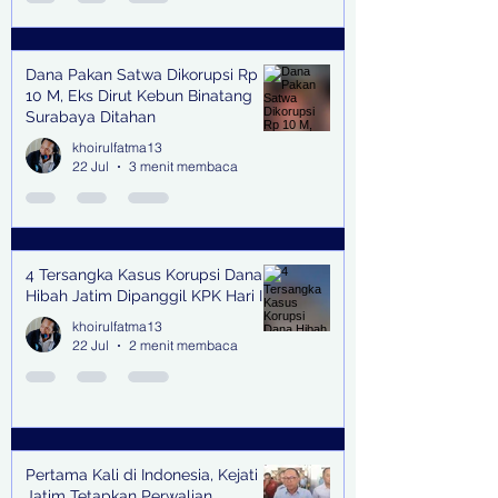
Dana Pakan Satwa Dikorupsi Rp
10 M, Eks Dirut Kebun Binatang
Surabaya Ditahan
khoirulfatma13
22 Jul
3 menit membaca
4 Tersangka Kasus Korupsi Dana
Hibah Jatim Dipanggil KPK Hari Ini
khoirulfatma13
22 Jul
2 menit membaca
Pertama Kali di Indonesia, Kejati
Jatim Tetapkan Perwalian