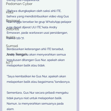
Dendy Eka Puspawandi.
Pedoman Cyber
"Bahwa diungkapkan oleh saksi ahli ITE, 
Kota
bahwa yang mendistribusikan video vlog Gus 
Regional
Nur hingga tersebar ke grup WhatsApp pelapor 
juga dapat dijerat UU ITE,"kata Andry 
Selbritis
Ermawan, pada wartawan usai persidangan, 
Politik
Kamis (18/7).
Sumsel
Berdasarkan keterangan ahli ITE tersebut, 
Jawa Tengah
Andry mengaku akan menyerahkan semua 
keputusan ditangan Gus Nur, apakah akan 
NTT
melaporkan balik atau tidak.
"Saya kembalikan ke Gus Nur, apakah akan 
melaporkan balik atau bagaimana,"tandasnya.
Sementara, Gus Nur secara pribadi mengaku 
tidak punya niat untuk melaporkan balik. 
Namun, ia menyerahkan semuanya pada 
alam. 