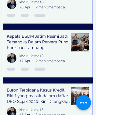
khoirulfatma13
Halal Bihalal
23 Apr
2 menit membaca
Kepala ESDM Jatim Resmi Jadi
Tersangka Dalam Perkara Pungli
Perizinan Tambang
khoirulfatma13
17 Apr
2 menit membaca
Buron Terpidana Kasus Kredit
Fiktif yang masuk dalam daftar
DPO Sejak 2020, Kini Ditangkap
Kejari Surabaya
khoirulfatma13
17 Apr
3 menit membaca