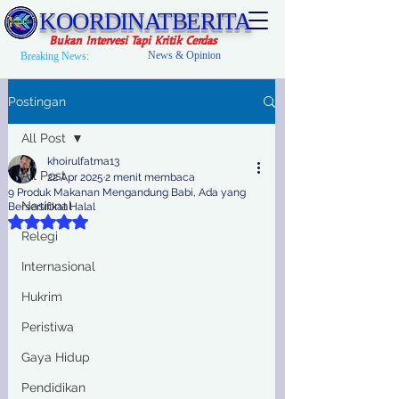
KOORDINATBERITA
Bukan Intervesi Tapi Kritik Cerdas
News & Opinion
Breaking News:
Postingan
All Post
khoirulfatma13
All Post
22 Apr 2025
2 menit membaca
9 Produk Makanan Mengandung Babi, Ada yang
Nasional
Bersertifikat Halal
Dinilai NaN dari 5 bintang.
Relegi
Internasional
Hukrim
Peristiwa
Gaya Hidup
Pendidikan