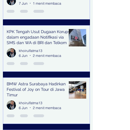
7 Jun
1 menit membaca
KPK Tengah Usut Dugaan Korupsi
dalam engadaan Notifikasi via
SMS dan WA di BRI dan Telkom
khoirulfatma13
6 Jun
2 menit membaca
BMW Astra Surabaya Hadirkan
Festival of Joy on Tour di Jawa
Timur
khoirulfatma13
6 Jun
2 menit membaca