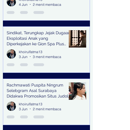
4 Jun
2 menit membaca
Sindikat, Terungkap Jejak Dugaan
Eksploitasi Anak yang
Diperkejakan ke Gion Spa Plus
and Pub Surabaya,
khoirulfatma13
3 Jun
3 menit membaca
Rachmawati Puspita Ningrum
Selebgram Asal Surabaya
Didakwa Promosikan Situs Judol,
Raup Rp2 Juta dari Tiga Kali
khoirulfatma13
Endorse
3 Jun
2 menit membaca