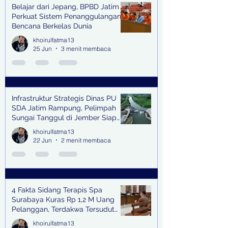
Belajar dari Jepang, BPBD Jatim
Perkuat Sistem Penanggulangan
Bencana Berkelas Dunia
khoirulfatma13
25 Jun
3 menit membaca
Infrastruktur Strategis Dinas PU
SDA Jatim Rampung, Pelimpah
Sungai Tanggul di Jember Siap
Bangkitkan Swasembada Pangan
khoirulfatma13
dan Pengendali Banjir
22 Jun
2 menit membaca
4 Fakta Sidang Terapis Spa
Surabaya Kuras Rp 1,2 M Uang
Pelanggan, Terdakwa Tersudut
oleh Keterangan Saksi Kunci
khoirulfatma13