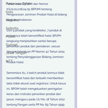
Pedoman Cyber
Tahun 2024 (BPJPH) dan Nomor 
KS.01.01.2.06.24.05 (BPOM) tentang 
Kota
Pengawasan Jaminan Produk Halal di bidang 
obat dan makanan.
Regional
Selbritis
Dari 9 produk yang terdeteksi, 7 produk di 
antaranya telah bersertifikat halal. BPJPH 
Politik
langsung menjatuhkan sanksi berupa 
Sumsel
penarikan produk dari peredaran, sesuai 
dengan ketentuan PP Nomor 42 Tahun 2024 
Jawa Tengah
tentang Penyelenggaraan Bidang Jaminan 
NTT
Produk Halal.
Sementara itu, 2 batch produk lainnya tidak 
bersertifikat halal dan terbukti memberikan 
data tidak akurat saat registrasi. Untuk kasus 
ini, BPOM telah mengeluarkan peringatan 
keras dan instruksi penarikan produk dari 
pasar, mengacu pada UU No. 18 Tahun 2012 
tentang Pangan serta PP No. 69 Tahun 1999 