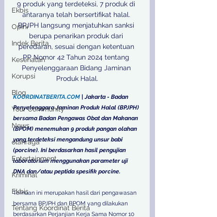
9 produk yang terdeteksi, 7 produk di 
Ekbis
antaranya telah bersertifikat halal. 
BPJPH langsung menjatuhkan sanksi 
Opini
berupa penarikan produk dari 
Indek Berita
peredaran, sesuai dengan ketentuan 
PP Nomor 42 Tahun 2024 tentang 
Kesehatan
Penyelenggaraan Bidang Jaminan 
Korupsi
Produk Halal.
Blog
KOORDINATBERITA.COM
 | Jakarta - Badan 
Penyelenggara Jaminan Produk Halal (BPJPH) 
Your Community
bersama Badan Pengawas Obat dan Makanan 
News
(BPOM) menemukan 9 produk pangan olahan 
yang terdeteksi mengandung unsur babi 
olahraga
(porcine). Ini berdasarkan hasil pengujian 
Entertainment
laboratorium menggunakan parameter uji 
DNA dan/atau peptida spesifik porcine.
Kriminal
Ekbis
Temuan ini merupakan hasil dari pengawasan 
bersama BPJPH dan BPOM yang dilakukan 
Tentang Koordinat Berita
berdasarkan Perjanjian Kerja Sama Nomor 10 