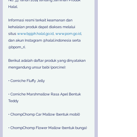
Halal.
Informasi resmi terkait keamanan dan 
kehalalan produk dapat diakses melalui 
situs 
www.bpjph.halal.go.id
, 
www.pom.go.id
, 
dan akun Instagram @halal.indonesia serta 
@bpom_ri.
Berikut adalah daftar produk yang dinyatakan 
mengandung unsur babi (porcine):
• Corniche Fluffy Jelly
• Corniche Marshmallow Rasa Apel Bentuk 
Teddy
• ChompChomp Car Mallow (bentuk mobil)
• ChompChomp Flower Mallow (bentuk bunga)