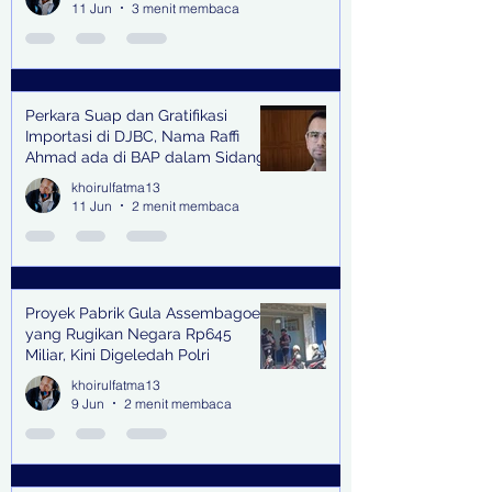
11 Jun
3 menit membaca
Perkara Suap dan Gratifikasi
Importasi di DJBC, Nama Raffi
Ahmad ada di BAP dalam Sidang
khoirulfatma13
11 Jun
2 menit membaca
Proyek Pabrik Gula Assembagoes
yang Rugikan Negara Rp645
Miliar, Kini Digeledah Polri
khoirulfatma13
9 Jun
2 menit membaca