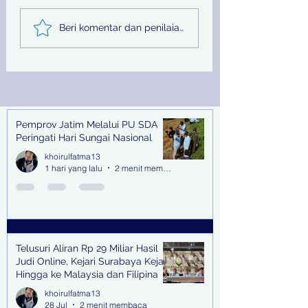
Telusuri Aliran Rp 29
Jelang Sidang
Beri komentar dan penilaian...
Miliar Hasil Judi
Terdakwa Hilang,
Online, Kejari
Kejari Tanjung P
Surabaya Kejar Hingga
Terbitkan DPO
ke Malaysia dan
Filipina
Pemprov Jatim Melalui PU SDA
Recent Posts
Peringati Hari Sungai Nasional
khoirulfatma13
1 hari yang lalu
2 menit membaca
Telusuri Aliran Rp 29 Miliar Hasil
Judi Online, Kejari Surabaya Kejar
Hingga ke Malaysia dan Filipina
khoirulfatma13
28 Jul
2 menit membaca