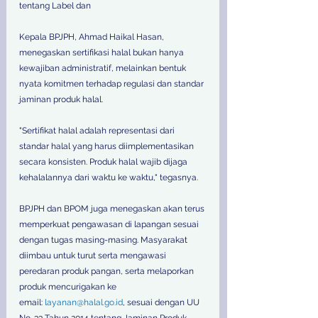
tentang Label dan 
Kepala BPJPH, Ahmad Haikal Hasan, 
menegaskan sertifikasi halal bukan hanya 
kewajiban administratif, melainkan bentuk 
nyata komitmen terhadap regulasi dan standar 
jaminan produk halal.
"Sertifikat halal adalah representasi dari 
standar halal yang harus diimplementasikan 
secara konsisten. Produk halal wajib dijaga 
kehalalannya dari waktu ke waktu," tegasnya.
BPJPH dan BPOM juga menegaskan akan terus 
memperkuat pengawasan di lapangan sesuai 
dengan tugas masing-masing. Masyarakat 
diimbau untuk turut serta mengawasi 
peredaran produk pangan, serta melaporkan 
produk mencurigakan ke 
email: 
layanan@halal.go.id
, sesuai dengan UU 
No. 33 Tahun 2014 tentang Jaminan Produk 