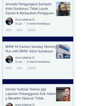
Armada Pengangkut Sampah
Kota Surabaya Tidak Layak
Oprasi & Bahayakan Pengguna
Jalan
khoirulfatma13
9 Jun
2 menit membaca
BMW M Owners Sunday Morning
Run with BMW Astra Surabaya
khoirulfatma13
8 Jun
2 menit membaca
Komisi Yudisial Terima 592
Laporan Pelanggaran Etik Hakim,
5 Berakhir Dipecat Tidak
Terhormat
khoirulfatma13