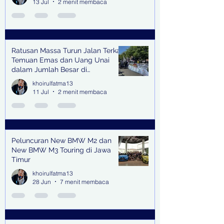
13 Jul
2 menit membaca
Ratusan Massa Turun Jalan Terkait
Temuan Emas dan Uang Unai
dalam Jumlah Besar di
Lingkungan Jampidsus Kejaksaan
khoirulfatma13
Agung RI di Jakarta
11 Jul
2 menit membaca
Peluncuran New BMW M2 dan
New BMW M3 Touring di Jawa
Timur
khoirulfatma13
28 Jun
7 menit membaca