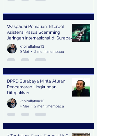
Waspadai Penipuan, Interpol
Asistensi Kasus Scamming
Jaringan Internasional di Surabaya
khoirulfatma13
9 Mei
2 menit membaca
DPRD Surabaya Minta Aturan
Pencemaran Lingkungan
Ditegakkan
khoirulfatma13
4 Mei
2 menit membaca
2 Terdakwa Kasus Korupsi LNG