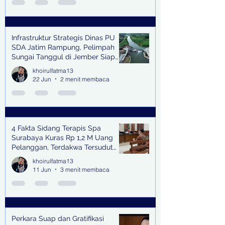
Infrastruktur Strategis Dinas PU
SDA Jatim Rampung, Pelimpah
Sungai Tanggul di Jember Siap
Bangkitkan Swasembada Pangan
khoirulfatma13
dan Pengendali Banjir
22 Jun
2 menit membaca
4 Fakta Sidang Terapis Spa
Surabaya Kuras Rp 1,2 M Uang
Pelanggan, Terdakwa Tersudut
oleh Keterangan Saksi Kunci
khoirulfatma13
11 Jun
3 menit membaca
Perkara Suap dan Gratifikasi