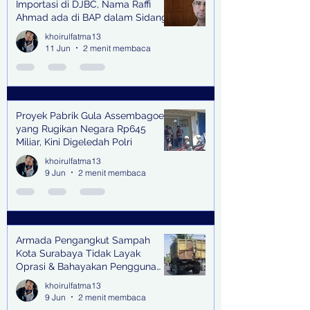
Importasi di DJBC, Nama Raffi
Ahmad ada di BAP dalam Sidang
khoirulfatma13
11 Jun
2 menit membaca
Proyek Pabrik Gula Assembagoes
yang Rugikan Negara Rp645
Miliar, Kini Digeledah Polri
khoirulfatma13
9 Jun
2 menit membaca
Armada Pengangkut Sampah
Kota Surabaya Tidak Layak
Oprasi & Bahayakan Pengguna
Jalan
khoirulfatma13
9 Jun
2 menit membaca