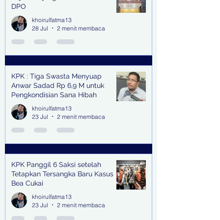
DPO
khoirulfatma13
28 Jul
2 menit membaca
KPK : Tiga Swasta Menyuap
Anwar Sadad Rp 6,9 M untuk
Pengkondisian Sana Hibah
khoirulfatma13
23 Jul
2 menit membaca
KPK Panggil 6 Saksi setelah
Tetapkan Tersangka Baru Kasus
Bea Cukai
khoirulfatma13
23 Jul
2 menit membaca