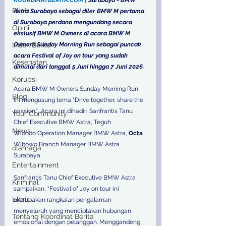
Ekbis
Astra Surabaya sebagai diler BMW M pertama 
di Surabaya perdana mengundang secara 
Opini
ekslusif BMW M Owners di acara BMW M 
Owners Sunday Morning Run sebagai puncak 
Indek Berita
acara Festival of Joy on tour yang sudah 
Kesehatan
dimulai dari tanggal 5 Juni hingga 7 Juni 2026. 
Korupsi
Acara BMW M Owners Sunday Morning Run 
Blog
ini mengusung tema “Drive together, share the 
passion.”  Acara ini dihadiri Sanfrantis Tanu
Your Community
Chief Executive BMW Astra, Teguh
News
Widodo Operation Manager BMW Astra,
 Octa 
Wibowo
Branch Manager
BMW Astra 
olahraga
Surabaya. 
Entertainment
Sanfrantis Tanu Chief Executive BMW Astra 
Kriminal
sampaikan, “Festival of Joy on tour ini 
Ekbis
merupakan rangkaian pengalaman 
menyeluruh yang menciptakan hubungan 
Tentang Koordinat Berita
emosional dengan pelanggan. Menggandeng 