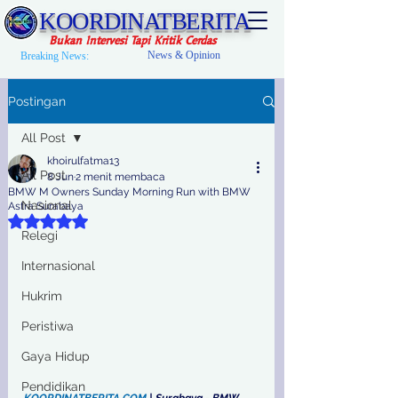
KOORDINATBERITA
Bukan Intervesi Tapi Kritik Cerdas
News & Opinion
Breaking News:
Postingan
All Post
khoirulfatma13
All Post
8 Jun
2 menit membaca
BMW M Owners Sunday Morning Run with BMW
Nasional
Astra Surabaya
Dinilai NaN dari 5 bintang.
Relegi
Internasional
Hukrim
Peristiwa
Gaya Hidup
Pendidikan
KOORDINATBERITA.COM
 | Surabaya - BMW 