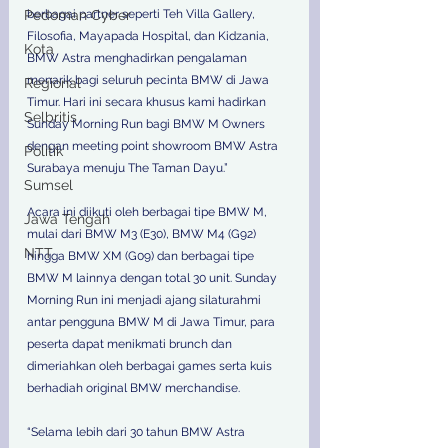
berbagai partner seperti Teh Villa Gallery, 
Pedoman Cyber
Filosofia, Mayapada Hospital, dan Kidzania, 
Kota
BMW Astra menghadirkan pengalaman 
menarik bagi seluruh pecinta BMW di Jawa 
Regional
Timur. Hari ini secara khusus kami hadirkan 
Selbritis
Sunday Morning Run bagi BMW M Owners 
dengan meeting point showroom BMW Astra 
Politik
Surabaya menuju The Taman Dayu.” 
Sumsel
Acara ini diikuti oleh berbagai tipe BMW M, 
Jawa Tengah
mulai dari BMW M3 (E30), BMW M4 (G92) 
NTT
hingga BMW XM (G09) dan berbagai tipe 
BMW M lainnya dengan total 30 unit. Sunday 
Morning Run ini menjadi ajang silaturahmi 
antar pengguna BMW M di Jawa Timur, para 
peserta dapat menikmati brunch dan 
dimeriahkan oleh berbagai games serta kuis 
berhadiah original BMW merchandise. 
“Selama lebih dari 30 tahun BMW Astra 