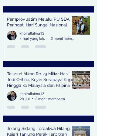
Pemprov Jatim Melalui PU SDA
Peringati Hari Sungai Nasional
khoirulfatma13
4 hari yang lalu
2 menit membaca
Telusuri Aliran Rp 29 Miliar Hasil
Judi Online, Kejari Surabaya Kejar
Hingga ke Malaysia dan Filipina
khoirulfatma13
28 Jul
2 menit membaca
Jelang Sidang Terdakwa Hilang,
Kejari Tanjung Perak Terbitkan