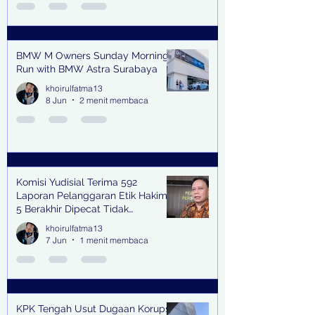
BMW M Owners Sunday Morning
Run with BMW Astra Surabaya
khoirulfatma13
8 Jun
2 menit membaca
Komisi Yudisial Terima 592
Laporan Pelanggaran Etik Hakim,
5 Berakhir Dipecat Tidak
Terhormat
khoirulfatma13
7 Jun
1 menit membaca
KPK Tengah Usut Dugaan Korupsi