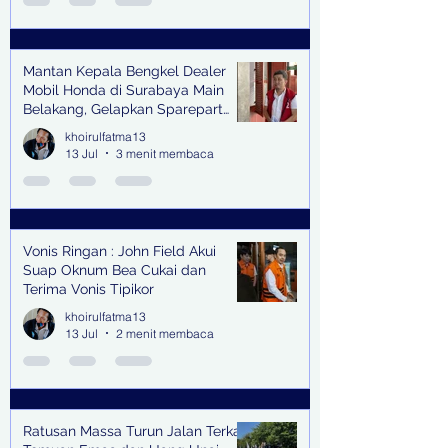
Mantan Kepala Bengkel Dealer
Mobil Honda di Surabaya Main
Belakang, Gelapkan Sparepart
Senilai Rp 1,9 Miliar
khoirulfatma13
13 Jul
3 menit membaca
Vonis Ringan : John Field Akui
Suap Oknum Bea Cukai dan
Terima Vonis Tipikor
khoirulfatma13
13 Jul
2 menit membaca
Ratusan Massa Turun Jalan Terkait