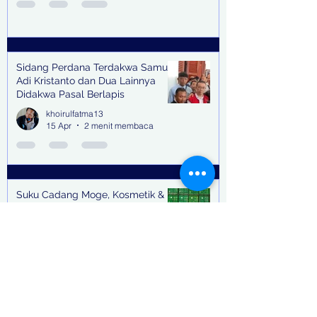
Sidang Perdana Terdakwa Samuel
Adi Kristanto dan Dua Lainnya
Didakwa Pasal Berlapis
khoirulfatma13
15 Apr
2 menit membaca
Suku Cadang Moge, Kosmetik &
Miras Tak Bertuan Tertahan di
Teluk Lamong Pakar Unair Dorong
Bea Cukai Kejar Big Bos Impor
khoirulfatma13
Ilegal
12 Apr
3 menit membaca