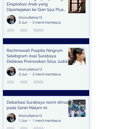
Eksploitasi Anak yang
Diperkejakan ke Gion Spa Plus
and Pub Surabaya,
khoirulfatma13
3 Jun
3 menit membaca
Rachmawati Puspita Ningrum
Selebgram Asal Surabaya
Didakwa Promosikan Situs Judol,
Raup Rp2 Juta dari Tiga Kali
khoirulfatma13
Endorse
3 Jun
2 menit membaca
Debarkasi Surabaya resmi dimulai
pada Senin Malam ini
khoirulfatma13
1 Jun
1 menit membaca