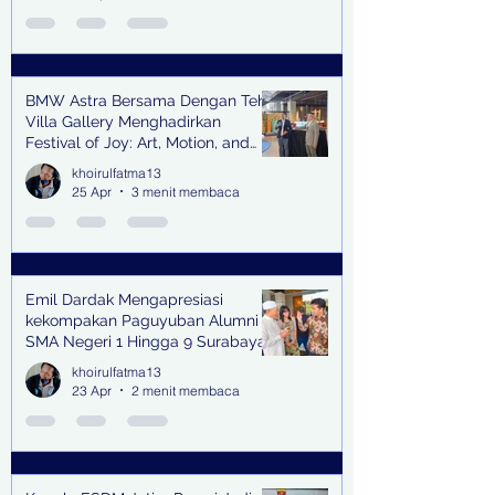
BMW Astra Bersama Dengan Teh
Villa Gallery Menghadirkan
Festival of Joy: Art, Motion, and
Scent
khoirulfatma13
25 Apr
3 menit membaca
Emil Dardak Mengapresiasi
kekompakan Paguyuban Alumni
SMA Negeri 1 Hingga 9 Surabaya
(Pasmanbaya) dalam Kegiatan
khoirulfatma13
Halal Bihalal
23 Apr
2 menit membaca