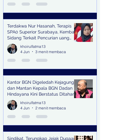
Terdakwa Nur Hasanah, Terapis
SPA0 Superior Surabaya, Kembali
Sidang Terkait Pencurian uang
senilai Rp1,285 M di PN Surabaya
khoirulfatma13
4 Jun
3 menit membaca
Kantor BGN Digeledah Kejagung
dan Mantan Kepala BGN Dadan
Hindayana Kini Berstatus Ditahan
khoirulfatma13
4 Jun
2 menit membaca
Sindikat, Terungkap Jejak Dugaan