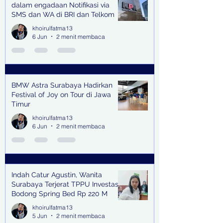
dalam engadaan Notifikasi via
SMS dan WA di BRI dan Telkom
khoirulfatma13
6 Jun
2 menit membaca
BMW Astra Surabaya Hadirkan
Festival of Joy on Tour di Jawa
Timur
khoirulfatma13
6 Jun
2 menit membaca
Indah Catur Agustin, Wanita
Surabaya Terjerat TPPU Investasi
Bodong Spring Bed Rp 220 M
khoirulfatma13
5 Jun
2 menit membaca