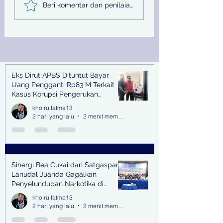
Sinergi Bea Cukai dan
Pemprov Jatim
Beri komentar dan penilaian...
Satgaspam Lanudal
Melalui PU SDA
Juanda Gagalkan
Peringati Hari Su
Penyelundupan
Nasional
Narkotika di Bandara
Juanda
Eks Dirut APBS Dituntut Bayar
Recent Posts
Uang Pengganti Rp83 M Terkait
Kasus Korupsi Pengerukan
Tanjung Perak
khoirulfatma13
2 hari yang lalu
2 menit membaca
Sinergi Bea Cukai dan Satgaspam
Lanudal Juanda Gagalkan
Penyelundupan Narkotika di
Bandara Juanda
khoirulfatma13
2 hari yang lalu
2 menit membaca