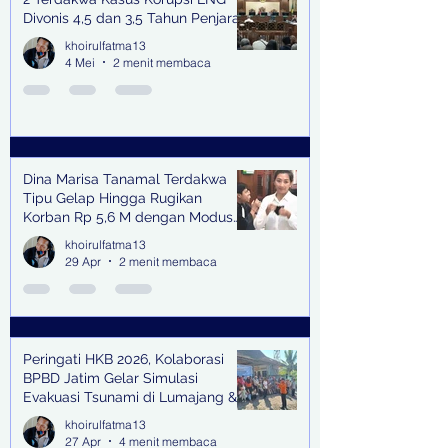
Divonis 4,5 dan 3,5 Tahun Penjara
khoirulfatma13
4 Mei
2 menit membaca
Dina Marisa Tanamal Terdakwa
Tipu Gelap Hingga Rugikan
Korban Rp 5,6 M dengan Modus
Kerja Sama Impor Bodong
khoirulfatma13
29 Apr
2 menit membaca
Peringati HKB 2026, Kolaborasi
BPBD Jatim Gelar Simulasi
Evakuasi Tsunami di Lumajang &
Trenggalek
khoirulfatma13
27 Apr
4 menit membaca