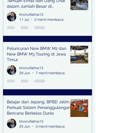
Temuan Emas dan Uang Unai
dalam Jumlah Besar di
Lingkungan Jampidsus Kejaksaan
khoirulfatma13
Agung RI di Jakarta
11 Jul
2 menit membaca
Peluncuran New BMW M2 dan
New BMW M3 Touring di Jawa
Timur
khoirulfatma13
28 Jun
7 menit membaca
Belajar dari Jepang, BPBD Jatim
Perkuat Sistem Penanggulangan
Bencana Berkelas Dunia
khoirulfatma13
25 Jun
3 menit membaca