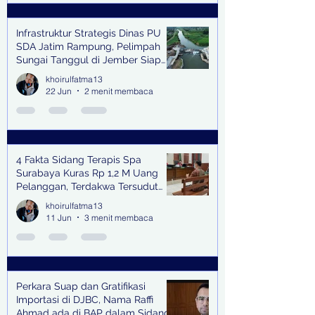
Infrastruktur Strategis Dinas PU
SDA Jatim Rampung, Pelimpah
Sungai Tanggul di Jember Siap
Bangkitkan Swasembada Pangan
khoirulfatma13
dan Pengendali Banjir
22 Jun
2 menit membaca
4 Fakta Sidang Terapis Spa
Surabaya Kuras Rp 1,2 M Uang
Pelanggan, Terdakwa Tersudut
oleh Keterangan Saksi Kunci
khoirulfatma13
11 Jun
3 menit membaca
Perkara Suap dan Gratifikasi
Importasi di DJBC, Nama Raffi
Ahmad ada di BAP dalam Sidang