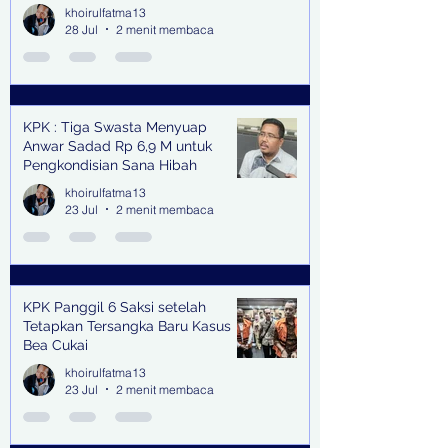
khoirulfatma13
28 Jul
2 menit membaca
KPK : Tiga Swasta Menyuap
Anwar Sadad Rp 6,9 M untuk
Pengkondisian Sana Hibah
khoirulfatma13
23 Jul
2 menit membaca
KPK Panggil 6 Saksi setelah
Tetapkan Tersangka Baru Kasus
Bea Cukai
khoirulfatma13
23 Jul
2 menit membaca