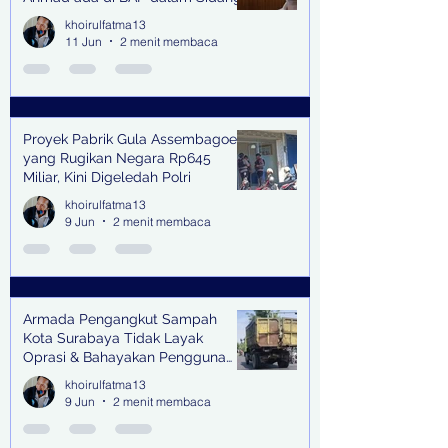
khoirulfatma13
11 Jun
2 menit membaca
Proyek Pabrik Gula Assembagoes
yang Rugikan Negara Rp645
Miliar, Kini Digeledah Polri
khoirulfatma13
9 Jun
2 menit membaca
Armada Pengangkut Sampah
Kota Surabaya Tidak Layak
Oprasi & Bahayakan Pengguna
Jalan
khoirulfatma13
9 Jun
2 menit membaca