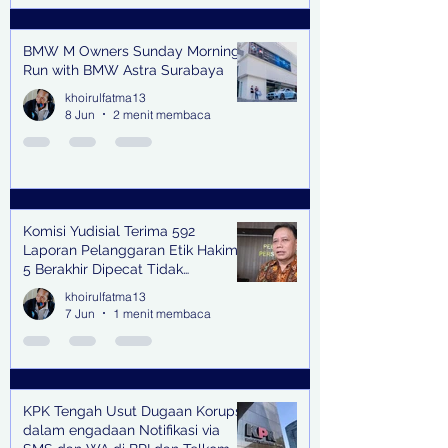
BMW M Owners Sunday Morning
Run with BMW Astra Surabaya
khoirulfatma13
8 Jun
2 menit membaca
Komisi Yudisial Terima 592
Laporan Pelanggaran Etik Hakim,
5 Berakhir Dipecat Tidak
Terhormat
khoirulfatma13
7 Jun
1 menit membaca
KPK Tengah Usut Dugaan Korupsi
dalam engadaan Notifikasi via