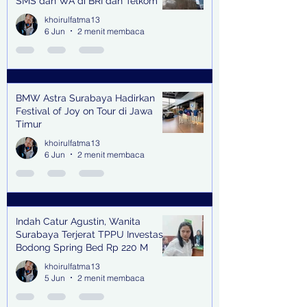
SMS dan WA di BRI dan Telkom
khoirulfatma13
6 Jun
2 menit membaca
BMW Astra Surabaya Hadirkan
Festival of Joy on Tour di Jawa
Timur
khoirulfatma13
6 Jun
2 menit membaca
Indah Catur Agustin, Wanita
Surabaya Terjerat TPPU Investasi
Bodong Spring Bed Rp 220 M
khoirulfatma13
5 Jun
2 menit membaca