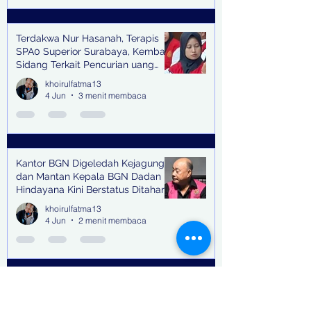
Terdakwa Nur Hasanah, Terapis
SPA0 Superior Surabaya, Kembali
Sidang Terkait Pencurian uang
senilai Rp1,285 M di PN Surabaya
khoirulfatma13
4 Jun
3 menit membaca
Kantor BGN Digeledah Kejagung
dan Mantan Kepala BGN Dadan
Hindayana Kini Berstatus Ditahan
khoirulfatma13
4 Jun
2 menit membaca
Sindikat, Terungkap Jejak Dugaan
Eksploitasi Anak yang