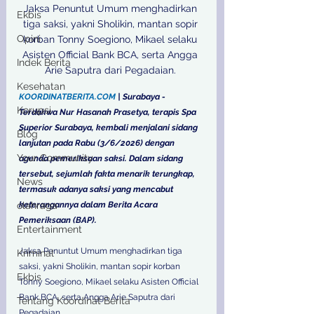
Jaksa Penuntut Umum menghadirkan 
Ekbis
tiga saksi, yakni Sholikin, mantan sopir 
Opini
korban Tonny Soegiono, Mikael selaku 
Asisten Official Bank BCA, serta Angga 
Indek Berita
Arie Saputra dari Pegadaian. 
Kesehatan
KOORDINATBERITA.COM
 | Surabaya - 
Korupsi
Terdakwa Nur Hasanah Prasetya, terapis Spa 
Superior Surabaya, kembali menjalani sidang 
Blog
lanjutan pada Rabu (3/6/2026) dengan 
Your Community
agenda pemeriksaan saksi. Dalam sidang 
tersebut, sejumlah fakta menarik terungkap, 
News
termasuk adanya saksi yang mencabut 
keterangannya dalam Berita Acara 
olahraga
Pemeriksaan (BAP). 
Entertainment
Jaksa Penuntut Umum menghadirkan tiga 
Kriminal
saksi, yakni Sholikin, mantan sopir korban 
Ekbis
Tonny Soegiono, Mikael selaku Asisten Official 
Bank BCA, serta Angga Arie Saputra dari 
Tentang Koordinat Berita
Pegadaian. 