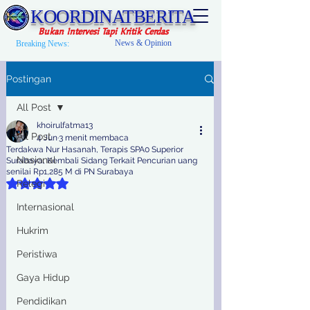
KOORDINATBERITA
Bukan Intervesi Tapi Kritik Cerdas
News & Opinion
Breaking News:
Postingan
All Post
khoirulfatma13
All Post
4 Jun
3 menit membaca
Terdakwa Nur Hasanah, Terapis SPA0 Superior
Nasional
Surabaya, Kembali Sidang Terkait Pencurian uang
senilai Rp1,285 M di PN Surabaya
Dinilai NaN dari 5 bintang.
Relegi
Internasional
Hukrim
Peristiwa
Gaya Hidup
Pendidikan