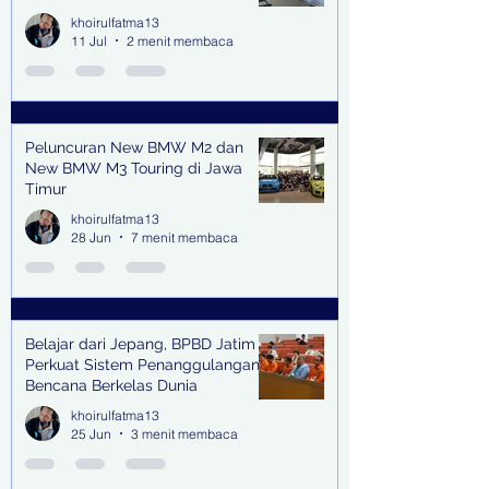
Lingkungan Jampidsus Kejaksaan
khoirulfatma13
Agung RI di Jakarta
11 Jul
2 menit membaca
Peluncuran New BMW M2 dan
New BMW M3 Touring di Jawa
Timur
khoirulfatma13
28 Jun
7 menit membaca
Belajar dari Jepang, BPBD Jatim
Perkuat Sistem Penanggulangan
Bencana Berkelas Dunia
khoirulfatma13
25 Jun
3 menit membaca