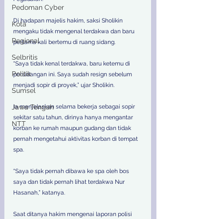
Pedoman Cyber
Di hadapan majelis hakim, saksi Sholikin 
Kota
mengaku tidak mengenal terdakwa dan baru 
Regional
pertama kali bertemu di ruang sidang. 
Selbritis
“Saya tidak kenal terdakwa, baru ketemu di 
Politik
persidangan ini. Saya sudah resign sebelum 
menjadi sopir di proyek,” ujar Sholikin.
Sumsel
Ia menjelaskan selama bekerja sebagai sopir 
Jawa Tengah
sekitar satu tahun, dirinya hanya mengantar 
NTT
korban ke rumah maupun gudang dan tidak 
pernah mengetahui aktivitas korban di tempat 
spa. 
“Saya tidak pernah dibawa ke spa oleh bos 
saya dan tidak pernah lihat terdakwa Nur 
Hasanah,” katanya. 
Saat ditanya hakim mengenai laporan polisi 