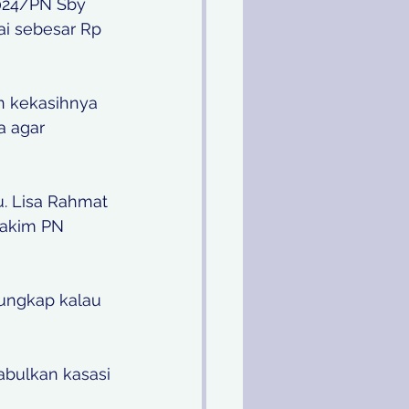
024/PN Sby 
ai sebesar Rp 
n kekasihnya 
a agar 
. Lisa Rahmat 
akim PN 
rungkap kalau 
abulkan kasasi 