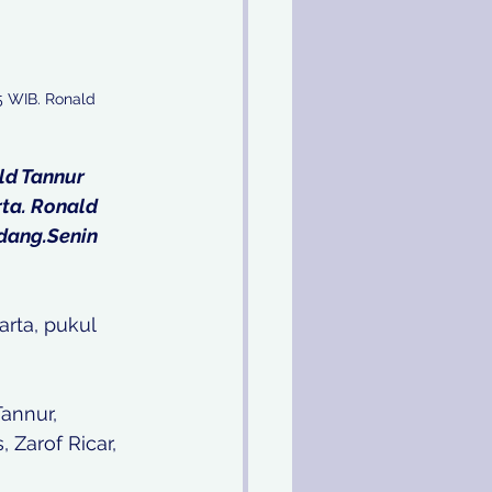
5 WIB. Ronald 
ld Tannur 
ta. Ronald 
dang.Senin 
rta, pukul 
annur, 
Zarof Ricar, 