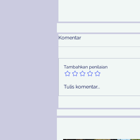
Komentar
Tambahkan penilaian
Pemprov Jatim Melalui PU
Tulis komentar...
SDA Peringati Hari Sungai
Nasional