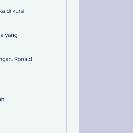
 di kursi 
ya yang 
ngan. Ronald 
h. 