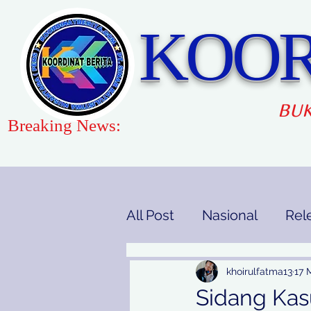
KOOR
BUK
Breaking News:
All Post
Nasional
Rel
Gaya Hidup
Pendidi
khoirulfatma13
17 
Sidang Kas