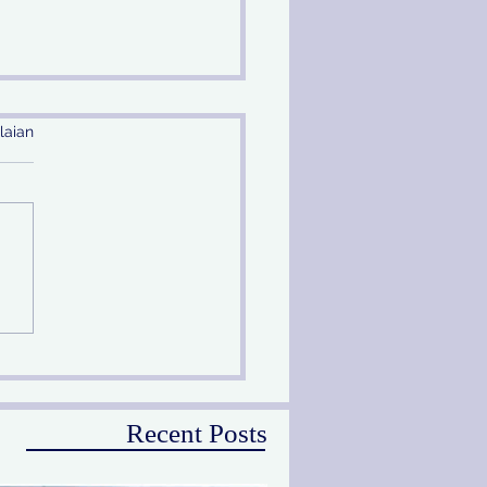
laian
ang Sidang Terdakwa
ng, Kejari Tanjung
ak Terbitkan DPO
Recent Posts