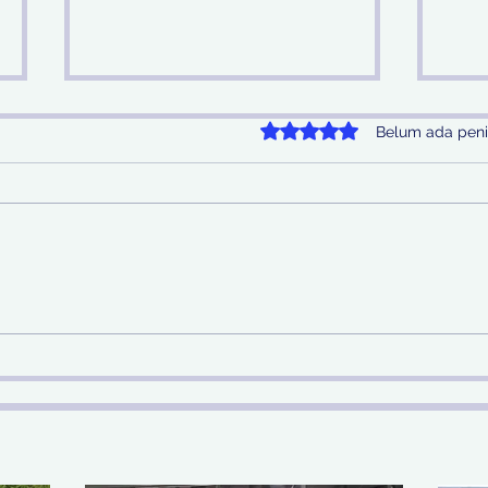
Dinilai 0 dari 5 bintang.
Belum ada peni
Telusuri Aliran Rp 29 Miliar
Jel
Hasil Judi Online, Kejari
Hila
Surabaya Kejar Hingga ke
Per
Malaysia dan Filipina