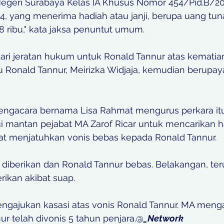
Negeri Surabaya Kelas IA Khusus Nomor 454/Pid.B/2
4, yang menerima hadiah atau janji, berupa uang tun
8 ribu," kata jaksa penuntut umum. 
dari jeratan hukum untuk Ronald Tannur atas kematia
 Ibu Ronald Tannur, Meirizka Widjaja, kemudian berupay
ngacara bernama Lisa Rahmat mengurus perkara itu
mantan pejabat MA Zarof Ricar untuk mencarikan h
t menjatuhkan vonis bebas kepada Ronald Tannur. 
p diberikan dan Ronald Tannur bebas. Belakangan, te
rikan akibat suap. 
engajukan kasasi atas vonis Ronald Tannur. MA meng
ur telah divonis 5 tahun penjara.@
_Network