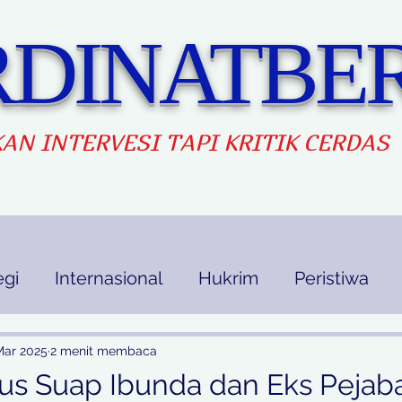
DINATBER
AN INTERVES
I TAPI KRITIK CERDAS
egi
Internasional
Hukrim
Peristiwa
kan
Ekbis
Opini
Indek Berita
Mar 2025
2 menit membaca
us Suap Ibunda dan Eks Pejab