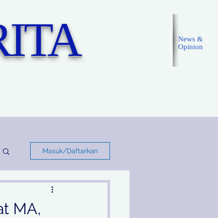
ITA
News &
Opinion
Masuk
Masuk/Daftarkan
at MA,