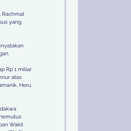
a Rachmat 
sus yang 
enyatakan 
gan. 
 Rp 1 miliar 
nnur atas 
Damanik, Heru 
rdakwa 
 memutus 
pan Wakil 