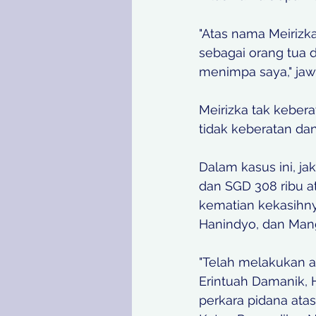
"Atas nama Meirizk
sebagai orang tua 
menimpa saya," jaw
Meirizka tak keber
tidak keberatan da
Dalam kasus ini, j
dan SGD 308 ribu at
kematian kekasihnya
Hanindyo, dan Mang
"Telah melakukan a
Erintuah Damanik,
perkara pidana ata