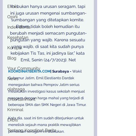
Ekbis
“Ini bukan hanya urusan seragam, tapi 
ini juga urusan mengenai sumbangan-
Opini
sumbangan yang ditetapkan komite. 
Bahwa tidak boleh kemudian itu 
Indek Berita
berubah menjadi semacam pungutan-
Kesehatan
pungutan yang wajib. Karena sesuatu 
yang wajib, di saat kita sudah punya 
Korupsi
kebijakan Tis Tas, ini jadinya liar,” kata 
Blog
Your Community
KOORDINATBERITA.COM
| Surabaya -
 Wakil 
Gubernur Jatim, Emil Elestianto Dardak 
News
menegaskan bahwa Pemprov Jatim serius 
olahraga
melakukan investigasi kasus sekolah menjual 
seragam dengan harga mahal yang terjadi di 
Entertainment
beberapa SMA dan SMK Negeri di Jawa Timur.  
Kriminal
Kata dia, saat ini tim sudah diterjunkan untuk 
Ekbis
menelisik sejauh mana praktik mewajibkan 
Tentang Koordinat Berita
pembelian seragam ini dilakukan.  