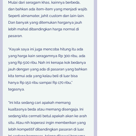
Mulai dari seragam khas, kainnya berbeda, 
dan bahkan ada item-item yang menjadi wajib. 
Seperti almamater, jahit custom dan lain-lain. 
Dan banyak yang ditemukan harganya jauh 
lebih mahal dibandingkan harga normal di 
pasaran. 
“Kayak saya ini juga mencoba hitung itu ada 
yang harga kain seragamnya Rp 300 ribu, ada 
yang Rp 500 ribu. Nah ini kenapa kok bedanya 
jauh dengan yang ada di pasaran yang bahkan 
kita temui ada yang kalau beli di luar bisa 
hanya Rp 150 ribu sampai Rp 170 ribu,” 
tegasnya.  
“Ini kita sedang cari apakah memang 
kualtasnya beda atau memang disengaja. Ini 
sedang kita cermati betul apakah akan ke arah 
situ. Atau nih koperasi ingin memberikan yang 
lebih kompetitif dibandingkan pasaran di luar. 
Ini sedang berproses, tolong dikawal bersama-