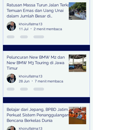
Ratusan Massa Turun Jalan Terkait
Temuan Emas dan Uang Unai
dalam Jumlah Besar di
Lingkungan Jampidsus Kejaksaan
khoirulfatma13
Agung RI di Jakarta
11 Jul
2 menit membaca
Peluncuran New BMW M2 dan
New BMW M3 Touring di Jawa
Timur
khoirulfatma13
28 Jun
7 menit membaca
Belajar dari Jepang, BPBD Jatim
Perkuat Sistem Penanggulangan
Bencana Berkelas Dunia
khoirulfatma13