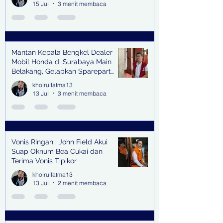
15 Jul
3 menit membaca
Mantan Kepala Bengkel Dealer
Mobil Honda di Surabaya Main
Belakang, Gelapkan Sparepart
Senilai Rp 1,9 Miliar
khoirulfatma13
13 Jul
3 menit membaca
Vonis Ringan : John Field Akui
Suap Oknum Bea Cukai dan
Terima Vonis Tipikor
khoirulfatma13
13 Jul
2 menit membaca