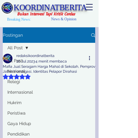
KOORDINATBERITA
Bukan Intervesi Tapi Kritik Cerdas
News & Opinion
Breaking News:
Postingan
All Post
redaksikoordinatberita
All Post
26 Jul 2023
4 menit membaca
Mafia Jual Seragam Harga Mahal di Sekolah, Pemprov
Nasional
Jatim Investigasi, Identitas Pelapor Dirahasi
Dinilai NaN dari 5 bintang.
Relegi
Internasional
Hukrim
Peristiwa
Gaya Hidup
Pendidikan