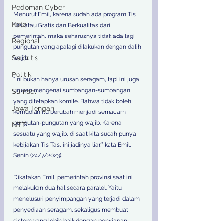
Pedoman Cyber
Menurut Emil, karena sudah ada program Tis 
Kota
Tas atau Gratis dan Berkualitas dari 
pemerintah, maka seharusnya tidak ada lagi 
Regional
pungutan yang apalagi dilakukan dengan dalih 
Selbritis
wajib. 
Politik
“Ini bukan hanya urusan seragam, tapi ini juga 
urusan mengenai sumbangan-sumbangan 
Sumsel
yang ditetapkan komite. Bahwa tidak boleh 
Jawa Tengah
kemudian itu berubah menjadi semacam 
pungutan-pungutan yang wajib. Karena 
NTT
sesuatu yang wajib, di saat kita sudah punya 
kebijakan Tis Tas, ini jadinya liar,” kata Emil, 
Senin (24/7/2023).  
Dikatakan Emil, pemerintah provinsi saat ini 
melakukan dua hal secara paralel. Yaitu 
menelusuri penyimpangan yang terjadi dalam 
penyediaan seragam, sekaligus membuat 
sistem yang lebih baik dengan penyiapan 