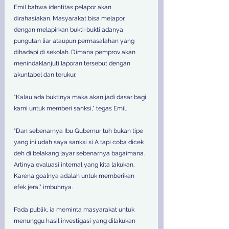
Emil bahwa identitas pelapor akan 
dirahasiakan. Masyarakat bisa melapor 
dengan melapirkan bukti-bukti adanya 
pungutan liar ataupun permasalahan yang 
dihadapi di sekolah. Dimana pemprov akan 
menindaklanjuti laporan tersebut dengan 
akuntabel dan terukur. 
“Kalau ada buktinya maka akan jadi dasar bagi 
kami untuk memberi sanksi,” tegas Emil. 
“Dan sebenarnya Ibu Gubernur tuh bukan tipe 
yang ini udah saya sanksi si A tapi coba dicek 
deh di belakang layar sebenarnya bagaimana. 
Artinya evaluasi internal yang kita lakukan. 
Karena goalnya adalah untuk memberikan 
efek jera,” imbuhnya. 
Pada publik, ia meminta masyarakat untuk 
menunggu hasil investigasi yang dilakukan 