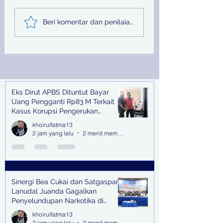
Sinergi Bea Cukai dan
Pemprov Jatim
Beri komentar dan penilaian...
Satgaspam Lanudal
Melalui PU SDA
Juanda Gagalkan
Peringati Hari Su
Penyelundupan
Nasional
Narkotika di Bandara
Juanda
Eks Dirut APBS Dituntut Bayar
Recent Posts
Uang Pengganti Rp83 M Terkait
Kasus Korupsi Pengerukan
Tanjung Perak
khoirulfatma13
2 jam yang lalu
2 menit membaca
Sinergi Bea Cukai dan Satgaspam
Lanudal Juanda Gagalkan
Penyelundupan Narkotika di
Bandara Juanda
khoirulfatma13
2 jam yang lalu
2 menit membaca