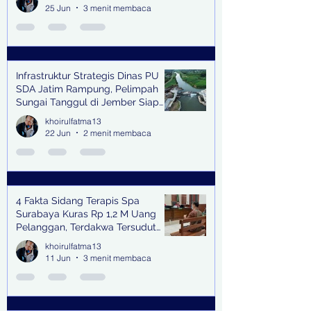
25 Jun
3 menit membaca
Infrastruktur Strategis Dinas PU
SDA Jatim Rampung, Pelimpah
Sungai Tanggul di Jember Siap
Bangkitkan Swasembada Pangan
khoirulfatma13
dan Pengendali Banjir
22 Jun
2 menit membaca
4 Fakta Sidang Terapis Spa
Surabaya Kuras Rp 1,2 M Uang
Pelanggan, Terdakwa Tersudut
oleh Keterangan Saksi Kunci
khoirulfatma13
11 Jun
3 menit membaca