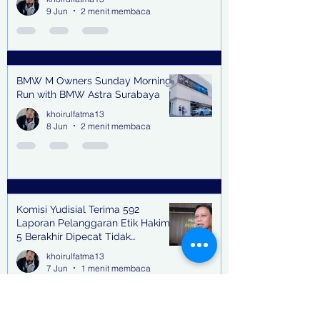
9 Jun
2 menit membaca
BMW M Owners Sunday Morning
Run with BMW Astra Surabaya
khoirulfatma13
8 Jun
2 menit membaca
Komisi Yudisial Terima 592
Laporan Pelanggaran Etik Hakim,
5 Berakhir Dipecat Tidak
Terhormat
khoirulfatma13
7 Jun
1 menit membaca