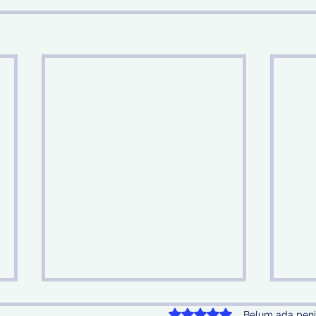
Dinilai 0 dari 5 bintang.
Belum ada peni