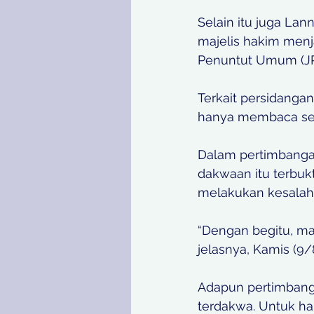
Selain itu juga La
majelis hakim menja
Penuntut Umum (JPU
Terkait persidangan
hanya membaca sec
Dalam pertimbanga
dakwaan itu terbuk
melakukan kesalaha
“Dengan begitu, ma
jelasnya, Kamis (9/8
Adapun pertimban
terdakwa. Untuk ha