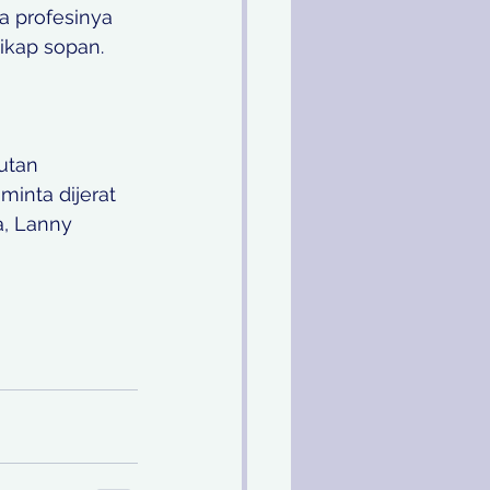
 profesinya 
ikap sopan.
utan 
inta dijerat 
, Lanny 