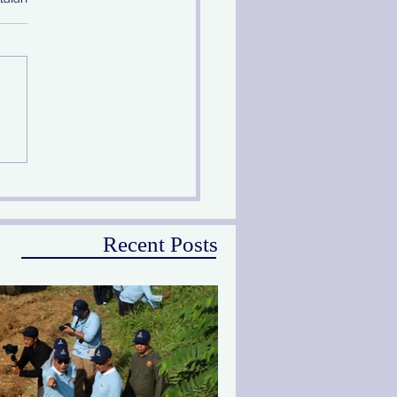
prov Jatim Melalui PU
Peringati Hari Sungai
ional
Recent Posts