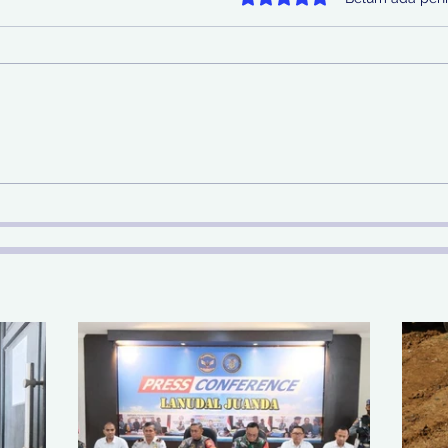
Sinergi Bea Cukai dan
Pem
Satgaspam Lanudal
SDA 
Juanda Gagalkan
Nas
Penyelundupan Narkotika
di Bandara Juanda