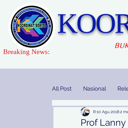
KOOR
BUK
Breaking News:
All Post
Nasional
Rel
Gaya Hidup
Pendidi
R
10 Agu 2018
2 m
Prof Lanny 