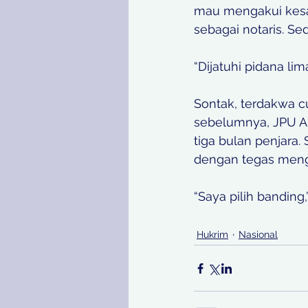
mau mengakui kesa
sebagai notaris. S
“Dijatuhi pidana li
Sontak, terdakwa c
sebelumnya, JPU Al
tiga bulan penjara
dengan tegas meng
“Saya pilih banding,
Hukrim
Nasional