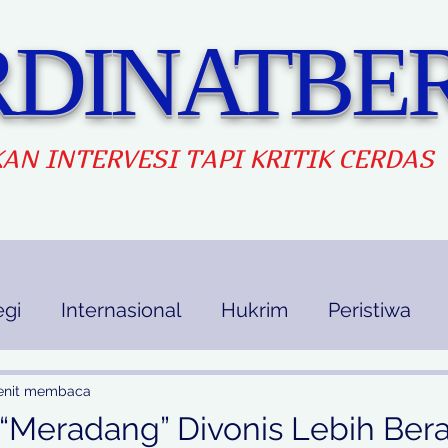
DINATBER
AN INTERVES
I TAPI KRITIK CERDAS
egi
Internasional
Hukrim
Peristiwa
kan
Ekbis
Opini
Indek Berita
enit membaca
“Meradang” Divonis Lebih Bera