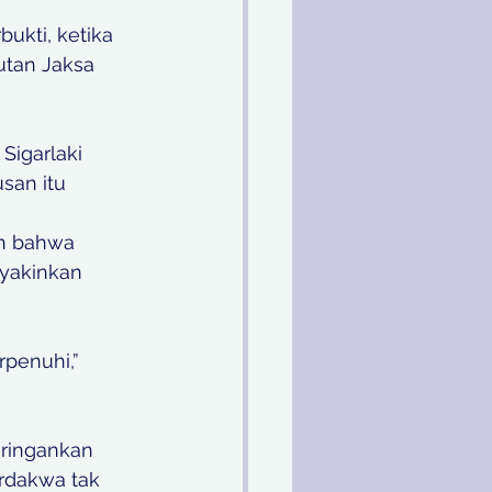
ukti, ketika 
utan Jaksa 
Sigarlaki 
san itu
n bahwa 
yakinkan 
penuhi,” 
ringankan 
rdakwa tak 