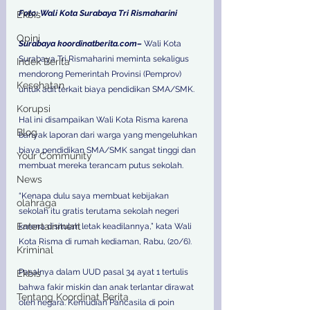
Foto: Wali Kota Surabaya Tri Rismaharini 
Ekbis
Opini
Surabaya koordinatberita.com–
 Wali Kota 
Surabaya Tri Rismaharini meminta sekaligus 
Indek Berita
mendorong Pemerintah Provinsi (Pemprov) 
Kesehatan
untuk adil terkait biaya pendidikan SMA/SMK.
Korupsi
Hal ini disampaikan Wali Kota Risma karena 
Blog
banyak laporan dari warga yang mengeluhkan 
biaya pendidikan SMA/SMK sangat tinggi dan 
Your Community
membuat mereka terancam putus sekolah.
News
“Kenapa dulu saya membuat kebijakan 
olahraga
sekolah itu gratis terutama sekolah negeri 
Entertainment
karena disitulah letak keadilannya,” kata Wali 
Kota Risma di rumah kediaman, Rabu, (20/6).
Kriminal
Pasalnya dalam UUD pasal 34 ayat 1 tertulis 
Ekbis
bahwa fakir miskin dan anak terlantar dirawat 
Tentang Koordinat Berita
oleh negara. Kemudian Pancasila di poin 