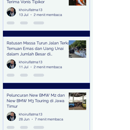
Terima Vonis Tipikor
khoirulfatma13
13 Jul
2 menit membaca
Ratusan Massa Turun Jalan Terkait
Temuan Emas dan Uang Unai
dalam Jumlah Besar di
Lingkungan Jampidsus Kejaksaan
khoirulfatma13
Agung RI di Jakarta
11 Jul
2 menit membaca
Peluncuran New BMW M2 dan
New BMW M3 Touring di Jawa
Timur
khoirulfatma13
28 Jun
7 menit membaca