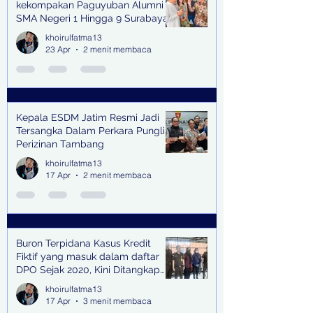
kekompakan Paguyuban Alumni
SMA Negeri 1 Hingga 9 Surabaya
(Pasmanbaya) dalam Kegiatan
khoirulfatma13
Halal Bihalal
23 Apr
2 menit membaca
Kepala ESDM Jatim Resmi Jadi
Tersangka Dalam Perkara Pungli
Perizinan Tambang
khoirulfatma13
17 Apr
2 menit membaca
Buron Terpidana Kasus Kredit
Fiktif yang masuk dalam daftar
DPO Sejak 2020, Kini Ditangkap
Kejari Surabaya
khoirulfatma13
17 Apr
3 menit membaca