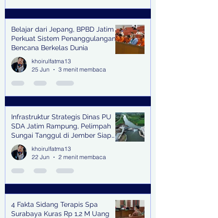
Belajar dari Jepang, BPBD Jatim
Perkuat Sistem Penanggulangan
Bencana Berkelas Dunia
khoirulfatma13
25 Jun
3 menit membaca
Infrastruktur Strategis Dinas PU
SDA Jatim Rampung, Pelimpah
Sungai Tanggul di Jember Siap
Bangkitkan Swasembada Pangan
khoirulfatma13
dan Pengendali Banjir
22 Jun
2 menit membaca
4 Fakta Sidang Terapis Spa
Surabaya Kuras Rp 1,2 M Uang