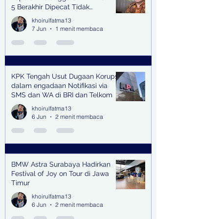
5 Berakhir Dipecat Tidak
Terhormat
khoirulfatma13
7 Jun
1 menit membaca
KPK Tengah Usut Dugaan Korupsi
dalam engadaan Notifikasi via
SMS dan WA di BRI dan Telkom
khoirulfatma13
6 Jun
2 menit membaca
BMW Astra Surabaya Hadirkan
Festival of Joy on Tour di Jawa
Timur
khoirulfatma13
6 Jun
2 menit membaca