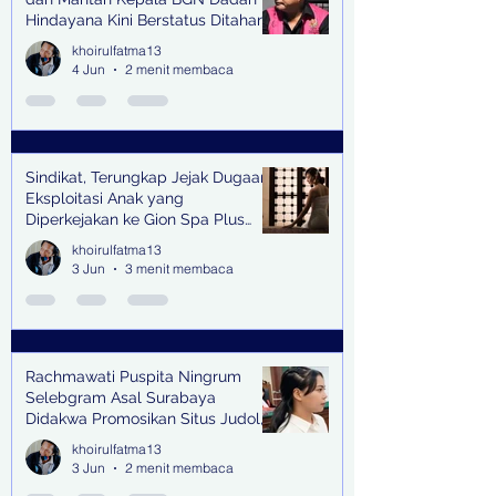
Hindayana Kini Berstatus Ditahan
khoirulfatma13
4 Jun
2 menit membaca
Sindikat, Terungkap Jejak Dugaan
Eksploitasi Anak yang
Diperkejakan ke Gion Spa Plus
and Pub Surabaya,
khoirulfatma13
3 Jun
3 menit membaca
Rachmawati Puspita Ningrum
Selebgram Asal Surabaya
Didakwa Promosikan Situs Judol,
Raup Rp2 Juta dari Tiga Kali
khoirulfatma13
Endorse
3 Jun
2 menit membaca