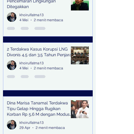
Pencemaran Lingkungan
Ditegakkan
khoirulfatma13
4 Mei
2 menit membaca
2 Terdakwa Kasus Korupsi LNG
Divonis 4,5 dan 3,5 Tahun Penjara
khoirulfatma13
4 Mei
2 menit membaca
Dina Marisa Tanamal Terdakwa
Tipu Gelap Hingga Rugikan
Korban Rp 5,6 M dengan Modus
Kerja Sama Impor Bodong
khoirulfatma13
29 Apr
2 menit membaca