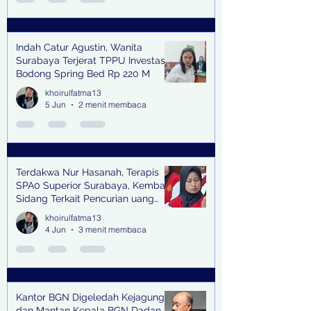
Indah Catur Agustin, Wanita
Surabaya Terjerat TPPU Investasi
Bodong Spring Bed Rp 220 M
khoirulfatma13
5 Jun
2 menit membaca
Terdakwa Nur Hasanah, Terapis
SPA0 Superior Surabaya, Kembali
Sidang Terkait Pencurian uang
senilai Rp1,285 M di PN Surabaya
khoirulfatma13
4 Jun
3 menit membaca
Kantor BGN Digeledah Kejagung
dan Mantan Kepala BGN Dadan