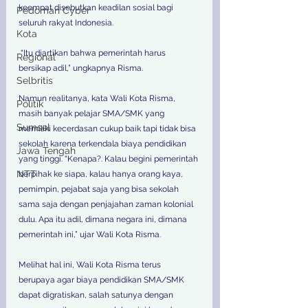
keempat disebutkan keadilan sosial bagi 
Pedoman Cyber
seluruh rakyat Indonesia.
Kota
 “Itu diartikan bahwa pemerintah harus 
Regional
bersikap adil,” ungkapnya Risma.
Selbritis
Namun realitanya, kata Wali Kota Risma, 
Politik
masih banyak pelajar SMA/SMK yang 
Sumsel
memiliki kecerdasan cukup baik tapi tidak bisa 
sekolah karena terkendala biaya pendidikan 
Jawa Tengah
yang tinggi. “Kenapa?. Kalau begini pemerintah 
NTT
berpihak ke siapa, kalau hanya orang kaya, 
pemimpin, pejabat saja yang bisa sekolah 
sama saja dengan penjajahan zaman kolonial 
dulu. Apa itu adil, dimana negara ini, dimana 
pemerintah ini,” ujar Wali Kota Risma.
Melihat hal ini, Wali Kota Risma terus 
berupaya agar biaya pendidikan SMA/SMK 
dapat digratiskan, salah satunya dengan 