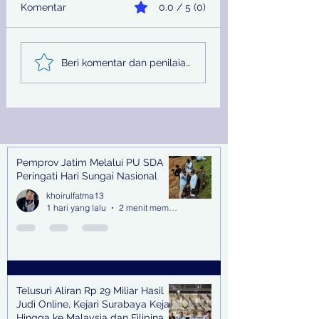
Komentar
0.0 / 5 (0)
KPK : Tiga Swasta
KPK Panggil 6 Sa
Beri komentar dan penilaian...
Menyuap Anwar
setelah Tetapka
Sadad Rp 6,9 M untuk
Tersangka Baru 
Pengkondisian Sana
Bea Cukai
Hibah
Pemprov Jatim Melalui PU SDA
Recent Posts
Peringati Hari Sungai Nasional
khoirulfatma13
1 hari yang lalu
2 menit membaca
Telusuri Aliran Rp 29 Miliar Hasil
Judi Online, Kejari Surabaya Kejar
Hingga ke Malaysia dan Filipina