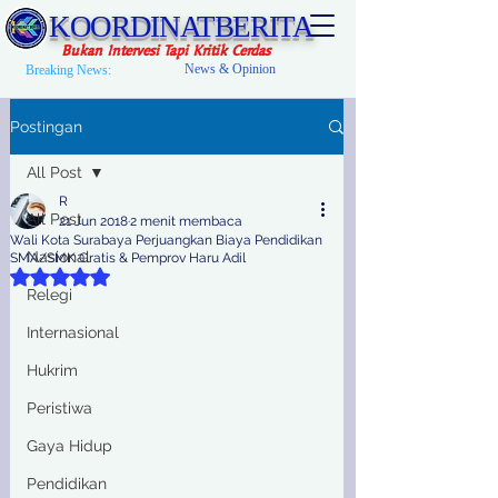
KOORDINATBERITA
Bukan Intervesi Tapi Kritik Cerdas
News & Opinion
Breaking News:
Postingan
All Post
R
All Post
21 Jun 2018
2 menit membaca
Wali Kota Surabaya Perjuangkan Biaya Pendidikan
Nasional
SMA/SMK Gratis & Pemprov Haru Adil
Dinilai NaN dari 5 bintang.
Relegi
Internasional
Hukrim
Peristiwa
Gaya Hidup
Pendidikan