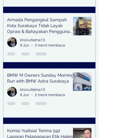
Armada Pengangkut Sampah
Kota Surabaya Tidak Layak
Oprasi & Bahayakan Pengguna
Jalan
khoirulfatma13
9 Jun
2 menit membaca
BMW M Owners Sunday Morning
Run with BMW Astra Surabaya
khoirulfatma13
8 Jun
2 menit membaca
Komisi Yudisial Terima 592
Laporan Pelanggaran Etik Hakim,