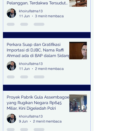
Pelanggan, Terdakwa Tersudut
oleh Keterangan Saksi Kunci
khoirulfatma13
11 Jun
3 menit membaca
Perkara Suap dan Gratifikasi
Importasi di DJBC, Nama Raffi
Ahmad ada di BAP dalam Sidang
khoirulfatma13
11 Jun
2 menit membaca
Proyek Pabrik Gula Assembagoes
yang Rugikan Negara Rp645
Miliar, Kini Digeledah Polri
khoirulfatma13
9 Jun
2 menit membaca