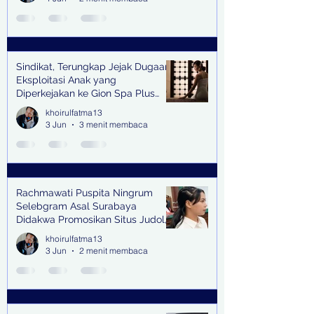
Sindikat, Terungkap Jejak Dugaan
Eksploitasi Anak yang
Diperkejakan ke Gion Spa Plus
and Pub Surabaya,
khoirulfatma13
3 Jun
3 menit membaca
Rachmawati Puspita Ningrum
Selebgram Asal Surabaya
Didakwa Promosikan Situs Judol,
Raup Rp2 Juta dari Tiga Kali
khoirulfatma13
Endorse
3 Jun
2 menit membaca