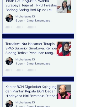
Indah Catur Agustin, Wanita
Surabaya Terjerat TPPU Investasi
Bodong Spring Bed Rp 220 M
khoirulfatma13
5 Jun
2 menit membaca
Terdakwa Nur Hasanah, Terapis
SPA0 Superior Surabaya, Kembali
Sidang Terkait Pencurian uang
senilai Rp1,285 M di PN Surabaya
khoirulfatma13
4 Jun
3 menit membaca
Kantor BGN Digeledah Kejagung
dan Mantan Kepala BGN Dadan
Hindayana Kini Berstatus Ditahan
khoirulfatma13
4 Jun
2 menit membaca