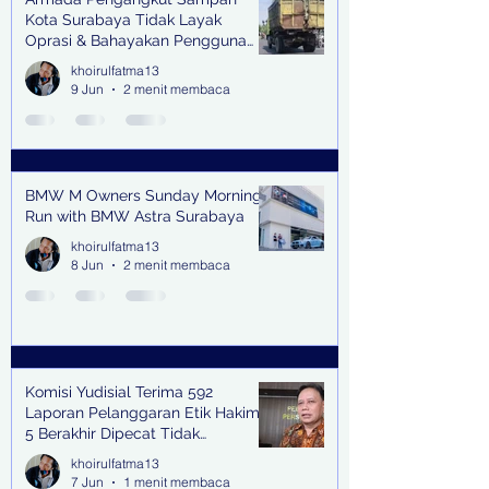
Kota Surabaya Tidak Layak
Oprasi & Bahayakan Pengguna
Jalan
khoirulfatma13
9 Jun
2 menit membaca
BMW M Owners Sunday Morning
Run with BMW Astra Surabaya
khoirulfatma13
8 Jun
2 menit membaca
Komisi Yudisial Terima 592
Laporan Pelanggaran Etik Hakim,
5 Berakhir Dipecat Tidak
Terhormat
khoirulfatma13
7 Jun
1 menit membaca