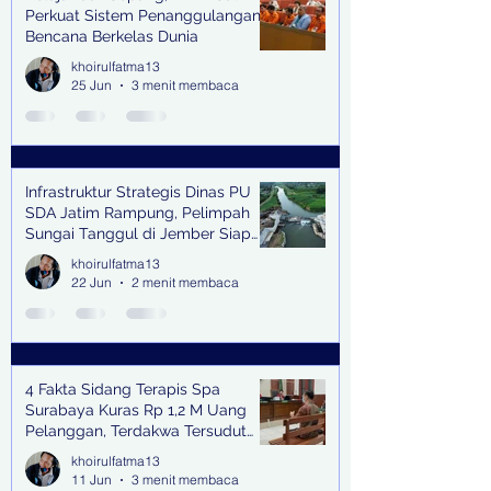
Perkuat Sistem Penanggulangan
Bencana Berkelas Dunia
khoirulfatma13
25 Jun
3 menit membaca
Infrastruktur Strategis Dinas PU
SDA Jatim Rampung, Pelimpah
Sungai Tanggul di Jember Siap
Bangkitkan Swasembada Pangan
khoirulfatma13
dan Pengendali Banjir
22 Jun
2 menit membaca
4 Fakta Sidang Terapis Spa
Surabaya Kuras Rp 1,2 M Uang
Pelanggan, Terdakwa Tersudut
oleh Keterangan Saksi Kunci
khoirulfatma13
11 Jun
3 menit membaca