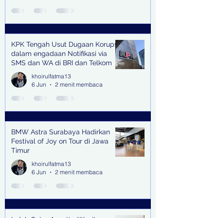
KPK Tengah Usut Dugaan Korupsi
dalam engadaan Notifikasi via
SMS dan WA di BRI dan Telkom
khoirulfatma13
6 Jun
2 menit membaca
BMW Astra Surabaya Hadirkan
Festival of Joy on Tour di Jawa
Timur
khoirulfatma13
6 Jun
2 menit membaca