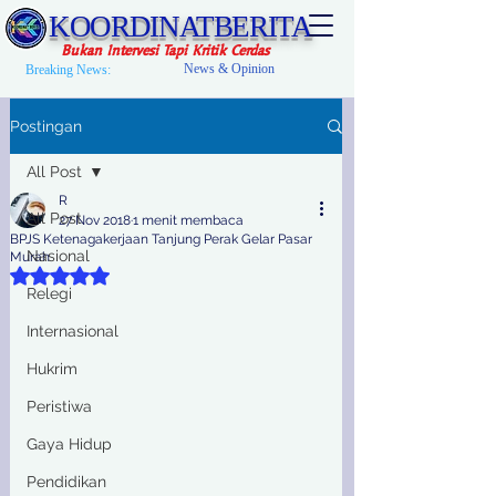
KOORDINATBERITA
Bukan Intervesi Tapi Kritik Cerdas
News & Opinion
Breaking News:
Postingan
All Post
R
All Post
27 Nov 2018
1 menit membaca
BPJS Ketenagakerjaan Tanjung Perak Gelar Pasar
Nasional
Murah
Dinilai NaN dari 5 bintang.
Relegi
Internasional
Hukrim
Peristiwa
Gaya Hidup
Pendidikan