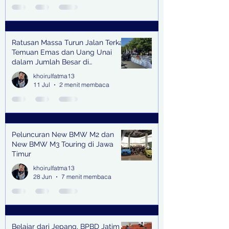
Ratusan Massa Turun Jalan Terkait
Temuan Emas dan Uang Unai
dalam Jumlah Besar di
Lingkungan Jampidsus Kejaksaan
khoirulfatma13
Agung RI di Jakarta
11 Jul
2 menit membaca
Peluncuran New BMW M2 dan
New BMW M3 Touring di Jawa
Timur
khoirulfatma13
28 Jun
7 menit membaca
Belajar dari Jepang, BPBD Jatim