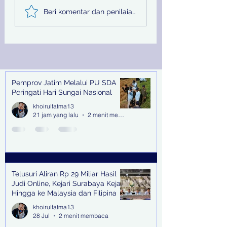
Peluncuran New
Belajar dari Jepa
Beri komentar dan penilaian...
BMW M2 dan New
BPBD Jatim Perk
BMW M3 Touring di
Sistem
Jawa Timur
Penanggulangan
Bencana Berkela
Dunia
Pemprov Jatim Melalui PU SDA
Recent Posts
Peringati Hari Sungai Nasional
khoirulfatma13
21 jam yang lalu
2 menit membaca
Telusuri Aliran Rp 29 Miliar Hasil
Judi Online, Kejari Surabaya Kejar
Hingga ke Malaysia dan Filipina
khoirulfatma13
28 Jul
2 menit membaca