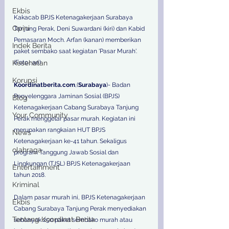
Ekbis
Kakacab BPJS Ketenagakerjaan Surabaya 
Opini
Tanjung Perak, Deni Suwardani (kiri) dan Kabid 
Pemasaran Moch. Arfan (kanan) memberikan 
Indek Berita
paket sembako saat kegiatan 'Pasar Murah'. 
Kesehatan
(Foto : ari)
Korupsi
Koordinatberita.com
,(
Surabaya
)- Badan 
Penyelenggara Jaminan Sosial (BPJS) 
Blog
Ketenagakerjaan Cabang Surabaya Tanjung 
Your Community
Perak menggelar pasar murah. Kegiatan ini 
merupakan rangkaian HUT BPJS 
News
Ketenagakerjaan ke-41 tahun. Sekaligus 
olahraga
program Tanggung Jawab Sosial dan 
Lingkungan (TJSL) BPJS Ketenagakerjaan 
Entertainment
tahun 2018.
Kriminal
Dalam pasar murah ini, BPJS Ketenagakerjaan 
Ekbis
Cabang Surabaya Tanjung Perak menyediakan 
Tentang Koordinat Berita
sebanyak 250 paket sembako murah atau 