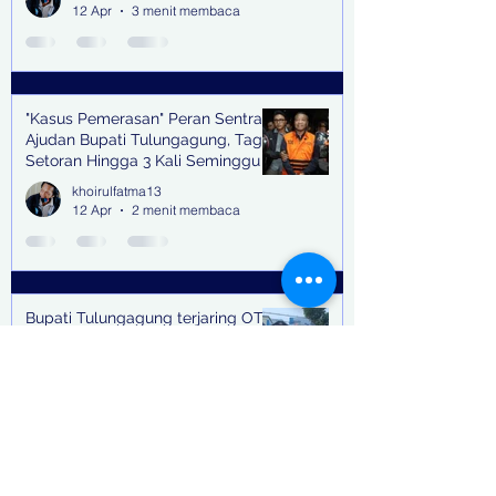
Ilegal
12 Apr
3 menit membaca
"Kasus Pemerasan" Peran Sentral
Ajudan Bupati Tulungagung, Tagih
Setoran Hingga 3 Kali Seminggu
khoirulfatma13
12 Apr
2 menit membaca
Bupati Tulungagung terjaring OTT,
12 pejabat ikut diboyong ke
Surabaya dengan Bus
khoirulfatma13
11 Apr
1 menit membaca