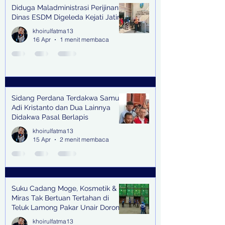
Diduga Maladministrasi Perijinan,
Dinas ESDM Digeleda Kejati Jatim
khoirulfatma13
16 Apr
1 menit membaca
Sidang Perdana Terdakwa Samuel
Adi Kristanto dan Dua Lainnya
Didakwa Pasal Berlapis
khoirulfatma13
15 Apr
2 menit membaca
Suku Cadang Moge, Kosmetik &
Miras Tak Bertuan Tertahan di
Teluk Lamong Pakar Unair Dorong
Bea Cukai Kejar Big Bos Impor
khoirulfatma13