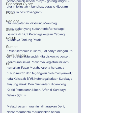
bahan pokok seperti minyak goreng (migor) 4 
Pedoman Cyber
liter, mie instan 5 bungkus, beras 5 kilogram, 
Kota
dan gula pasir 2 kilogram. 
Regional
Dan kegiatan ini diperuntuk'kan bagi 
masyarakat yang sudah terdaftar sebagai 
Selbritis
peserta di BPJS Ketenagakerjaan Cabang 
Politik
Surabaya Tanjung Perak.
Sumsel
"Paket sembako itu kami jual hanya dengan Rp 
Jawa Tengah
75 ribu saja atau sudah kita diskon 50 persen, 
jadi murah sekali. Makanya kegiatan ini kami 
NTT
namakan 'Pasar Murah', karena harganya 
cukup murah dan terjangkau oleh masyarakat," 
kata Kakacab BPJS Ketenagakerjaan Surabaya 
Tanjung Perak, Deni Suwardani didampingi 
Kabid Pemasaran Moch. Arfan di Surabaya, 
Selasa (27/11).
Melalui pasar murah ini, diharapkan Deni, 
dapat membantu meringankan beban 