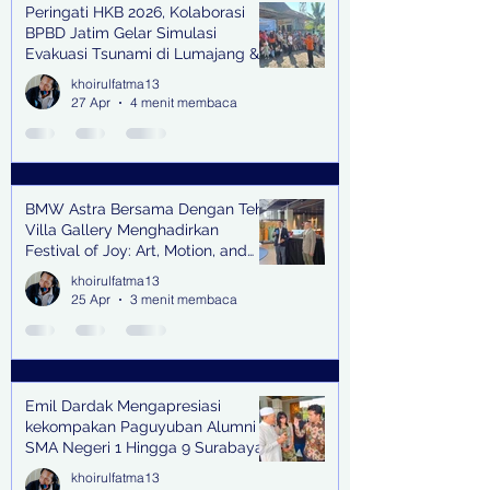
Peringati HKB 2026, Kolaborasi
BPBD Jatim Gelar Simulasi
Evakuasi Tsunami di Lumajang &
Trenggalek
khoirulfatma13
27 Apr
4 menit membaca
BMW Astra Bersama Dengan Teh
Villa Gallery Menghadirkan
Festival of Joy: Art, Motion, and
Scent
khoirulfatma13
25 Apr
3 menit membaca
Emil Dardak Mengapresiasi
kekompakan Paguyuban Alumni
SMA Negeri 1 Hingga 9 Surabaya
(Pasmanbaya) dalam Kegiatan
khoirulfatma13
Halal Bihalal