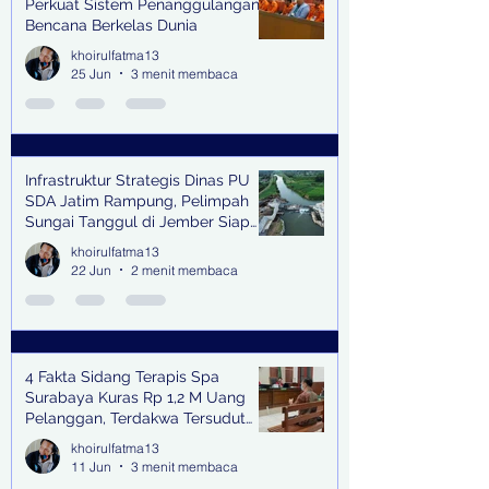
Perkuat Sistem Penanggulangan
Bencana Berkelas Dunia
khoirulfatma13
25 Jun
3 menit membaca
Infrastruktur Strategis Dinas PU
SDA Jatim Rampung, Pelimpah
Sungai Tanggul di Jember Siap
Bangkitkan Swasembada Pangan
khoirulfatma13
dan Pengendali Banjir
22 Jun
2 menit membaca
4 Fakta Sidang Terapis Spa
Surabaya Kuras Rp 1,2 M Uang
Pelanggan, Terdakwa Tersudut
oleh Keterangan Saksi Kunci
khoirulfatma13
11 Jun
3 menit membaca