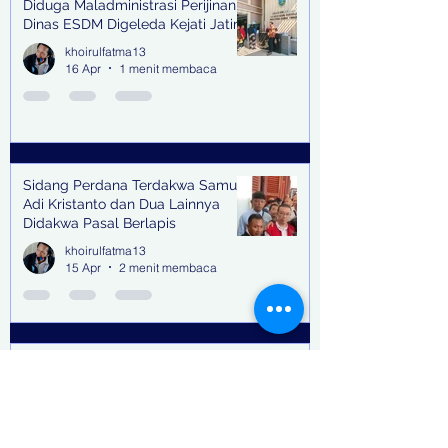
Diduga Maladministrasi Perijinan,
Dinas ESDM Digeleda Kejati Jatim
khoirulfatma13
16 Apr
1 menit membaca
Sidang Perdana Terdakwa Samuel
Adi Kristanto dan Dua Lainnya
Didakwa Pasal Berlapis
khoirulfatma13
15 Apr
2 menit membaca
Suku Cadang Moge, Kosmetik &
Miras Tak Bertuan Tertahan di
Teluk Lamong Pakar Unair Dorong
Bea Cukai Kejar Big Bos Impor
khoirulfatma13
Ilegal
12 Apr
3 menit membaca