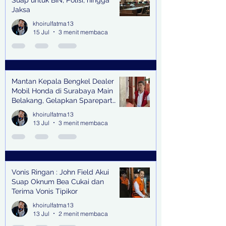
Jaksa
khoirulfatma13
15 Jul
3 menit membaca
Mantan Kepala Bengkel Dealer
Mobil Honda di Surabaya Main
Belakang, Gelapkan Sparepart
Senilai Rp 1,9 Miliar
khoirulfatma13
13 Jul
3 menit membaca
Vonis Ringan : John Field Akui
Suap Oknum Bea Cukai dan
Terima Vonis Tipikor
khoirulfatma13
13 Jul
2 menit membaca