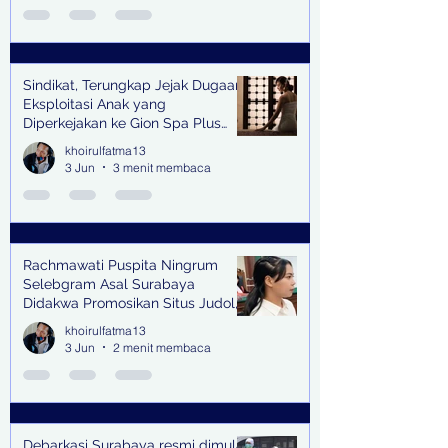
Sindikat, Terungkap Jejak Dugaan
Eksploitasi Anak yang
Diperkejakan ke Gion Spa Plus
and Pub Surabaya,
khoirulfatma13
3 Jun
3 menit membaca
Rachmawati Puspita Ningrum
Selebgram Asal Surabaya
Didakwa Promosikan Situs Judol,
Raup Rp2 Juta dari Tiga Kali
khoirulfatma13
Endorse
3 Jun
2 menit membaca
Debarkasi Surabaya resmi dimulai