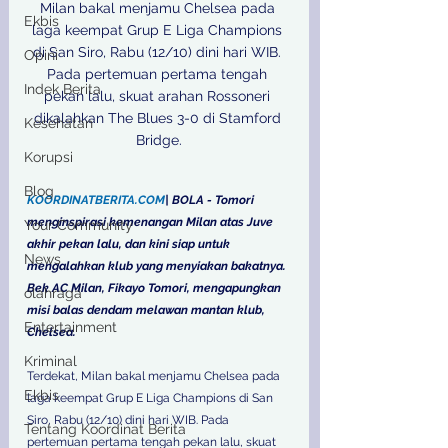
Milan bakal menjamu Chelsea pada 
Ekbis
laga keempat Grup E Liga Champions 
di San Siro, Rabu (12/10) dini hari WIB. 
Opini
Pada pertemuan pertama tengah 
Indek Berita
pekan lalu, skuat arahan Rossoneri 
dikalahkan The Blues 3-0 di Stamford 
Kesehatan
Bridge.

Korupsi
Blog
KOORDINATBERITA.COM
| BOLA - Tomori 
menginspirasi kemenangan Milan atas Juve 
Your Community
akhir pekan lalu, dan kini siap untuk 
News
mengalahkan klub yang menyiakan bakatnya.
Bek AC Milan, Fikayo Tomori, mengapungkan 
olahraga
misi balas dendam melawan mantan klub, 
Entertainment
Chelsea.
Kriminal
Terdekat, Milan bakal menjamu Chelsea pada 
Ekbis
laga keempat Grup E Liga Champions di San 
Siro, Rabu (12/10) dini hari WIB. Pada 
Tentang Koordinat Berita
pertemuan pertama tengah pekan lalu, skuat 