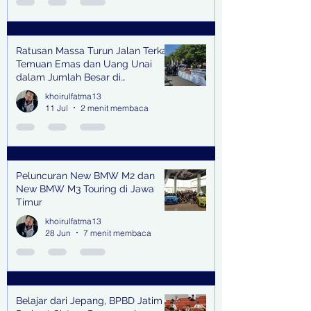
Ratusan Massa Turun Jalan Terkait
Temuan Emas dan Uang Unai
dalam Jumlah Besar di
Lingkungan Jampidsus Kejaksaan
khoirulfatma13
Agung RI di Jakarta
11 Jul
2 menit membaca
Peluncuran New BMW M2 dan
New BMW M3 Touring di Jawa
Timur
khoirulfatma13
28 Jun
7 menit membaca
Belajar dari Jepang, BPBD Jatim