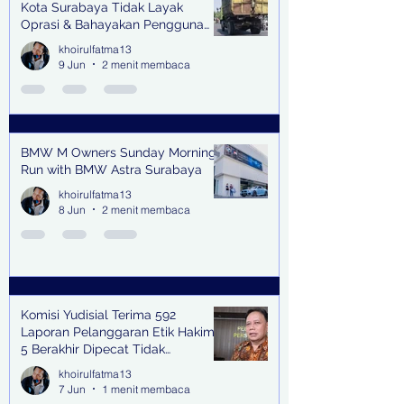
Kota Surabaya Tidak Layak
Oprasi & Bahayakan Pengguna
Jalan
khoirulfatma13
9 Jun
2 menit membaca
BMW M Owners Sunday Morning
Run with BMW Astra Surabaya
khoirulfatma13
8 Jun
2 menit membaca
Komisi Yudisial Terima 592
Laporan Pelanggaran Etik Hakim,
5 Berakhir Dipecat Tidak
Terhormat
khoirulfatma13
7 Jun
1 menit membaca