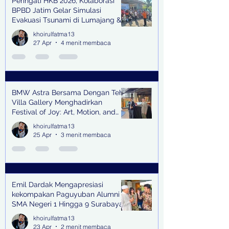
Peringati HKB 2026, Kolaborasi
BPBD Jatim Gelar Simulasi
Evakuasi Tsunami di Lumajang &
Trenggalek
khoirulfatma13
27 Apr
4 menit membaca
BMW Astra Bersama Dengan Teh
Villa Gallery Menghadirkan
Festival of Joy: Art, Motion, and
Scent
khoirulfatma13
25 Apr
3 menit membaca
Emil Dardak Mengapresiasi
kekompakan Paguyuban Alumni
SMA Negeri 1 Hingga 9 Surabaya
(Pasmanbaya) dalam Kegiatan
khoirulfatma13
Halal Bihalal
23 Apr
2 menit membaca