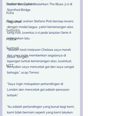
Pedoman Cyber
arahan Rossoneri dikalahkan The Blues 3-0 di 
Stamford Bridge.
Kota
Tapi, skuat arahan Stefano Pioli bersiap revans 
Regional
dengan modal bagus, yakni kemenangan atas 
Selbritis
sang rival Juventus 2-0 pada lanjutan Serie A 
akhir pekan lalu.
Politik
Sumsel
"Setelah hasil melawan Chelsea saya marah 
dan saya ingin memberikan segalanya di 
Jawa Tengah
lapangan [untuk kemenangan atas Juventus], 
NTT
kemudian saya mencetak gol dan saya sangat 
bahagia,” ucap Tomori.
“Saya ingin melupakan pertandingan di 
London dan mencetak gol adalah perasaan 
terbaik.”
“Itu adalah pertandingan yang buruk bagi kami, 
kami tidak bermain seperti yang kami lakukan 