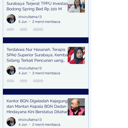
Surabaya Terjerat TPPU Investasi
Bodong Spring Bed Rp 220 M
khoirulfatma13
5 Jun
2 menit membaca
Terdakwa Nur Hasanah, Terapis
SPA0 Superior Surabaya, Kembali
Sidang Terkait Pencurian uang
senilai Rp1,285 M di PN Surabaya
khoirulfatma13
4 Jun
3 menit membaca
Kantor BGN Digeledah Kejagung
dan Mantan Kepala BGN Dadan
Hindayana Kini Berstatus Ditahan
khoirulfatma13
4 Jun
2 menit membaca