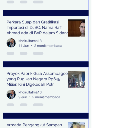
Perkara Suap dan Gratifikasi
Importasi di DJBC, Nama Raffi
Ahmad ada di BAP dalam Sidang
khoirulfatma13
11 Jun
2 menit membaca
Proyek Pabrik Gula Assembagoes
yang Rugikan Negara Rp645
Miliar, Kini Digeledah Polri
khoirulfatma13
9 Jun
2 menit membaca
Armada Pengangkut Sampah