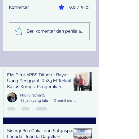
Komentar
0.0 / 5 (0)
Sinergi Bea Cukai dan
Pemprov Jatim
Beri komentar dan penilaian...
Satgaspam Lanudal
Melalui PU SDA
Juanda Gagalkan
Peringati Hari Su
Penyelundupan
Nasional
Narkotika di Bandara
Juanda
Eks Dirut APBS Dituntut Bayar
Recent Posts
Uang Pengganti Rp83 M Terkait
Kasus Korupsi Pengerukan
Tanjung Perak
khoirulfatma13
18 jam yang lalu
2 menit membaca
Sinergi Bea Cukai dan Satgaspam
Lanudal Juanda Gagalkan