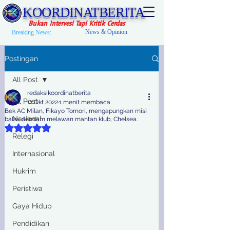
KOORDINATBERITA
Bukan Intervesi Tapi Kritik Cerdas
News & Opinion
Breaking News:
Postingan
All Post
redaksikoordinatberita
All Post
11 Okt 2022
1 menit membaca
Bek AC Milan, Fikayo Tomori, mengapungkan misi
Nasional
balas dendam melawan mantan klub, Chelsea.
Dinilai NaN dari 5 bintang.
Relegi
Internasional
Hukrim
Peristiwa
Gaya Hidup
Pendidikan