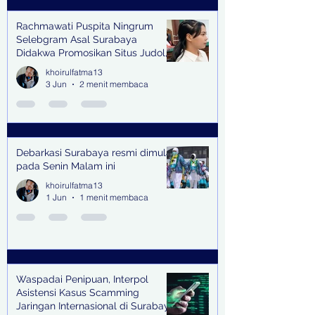
Rachmawati Puspita Ningrum
Selebgram Asal Surabaya
Didakwa Promosikan Situs Judol,
Raup Rp2 Juta dari Tiga Kali
khoirulfatma13
Endorse
3 Jun
2 menit membaca
Debarkasi Surabaya resmi dimulai
pada Senin Malam ini
khoirulfatma13
1 Jun
1 menit membaca
Waspadai Penipuan, Interpol
Asistensi Kasus Scamming
Jaringan Internasional di Surabaya