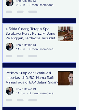
khoirulfatma13
dan Pengendali Banjir
22 Jun
2 menit membaca
4 Fakta Sidang Terapis Spa
Surabaya Kuras Rp 1,2 M Uang
Pelanggan, Terdakwa Tersudut
oleh Keterangan Saksi Kunci
khoirulfatma13
11 Jun
3 menit membaca
Perkara Suap dan Gratifikasi
Importasi di DJBC, Nama Raffi
Ahmad ada di BAP dalam Sidang
khoirulfatma13
11 Jun
2 menit membaca