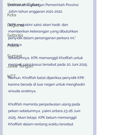
Pedoman Cyber
pokmas di lingkungan Pemerintah Provinsi 
Jatim tahun anggaran 2021-2022.
Kota
Regional
“KPK meyakini saksi akan hadir, dan 
memberikan keterangan yang dibutuhkan 
Selbritis
penyidik ​​dalam penanganan perkara ini,” 
katanya.
Politik
Sumsel
Sebelumnya, KPK memanggil Khofifah untuk 
menjadi saksi kasus tersebut pada 20 Juni 2025.
Jawa Tengah
NTT
Namun, Khofifah batal diperiksa penyidik ​​KPK 
karena berada di luar negeri untuk menghadiri 
wisuda anaknya.
Khofifah meminta penjadwalan ulang pada 
pekan sebelumnya, yakni antara 23-26 Juni 
2025. Akan tetapi, KPK belum memanggil 
Khofifah dalam rentang waktu tersebut