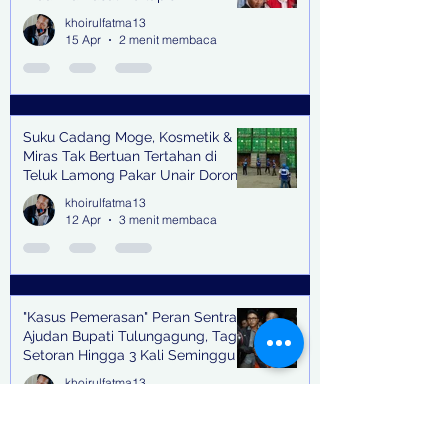
khoirulfatma13
15 Apr
2 menit membaca
Suku Cadang Moge, Kosmetik &
Miras Tak Bertuan Tertahan di
Teluk Lamong Pakar Unair Dorong
Bea Cukai Kejar Big Bos Impor
khoirulfatma13
Ilegal
12 Apr
3 menit membaca
"Kasus Pemerasan" Peran Sentral
Ajudan Bupati Tulungagung, Tagih
Setoran Hingga 3 Kali Seminggu
khoirulfatma13
12 Apr
2 menit membaca