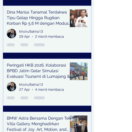
Dina Marisa Tanamal Terdakwa
Tipu Gelap Hingga Rugikan
Korban Rp 5,6 M dengan Modus
Kerja Sama Impor Bodong
khoirulfatma13
29 Apr
2 menit membaca
Peringati HKB 2026, Kolaborasi
BPBD Jatim Gelar Simulasi
Evakuasi Tsunami di Lumajang &
Trenggalek
khoirulfatma13
27 Apr
4 menit membaca
BMW Astra Bersama Dengan Teh
Villa Gallery Menghadirkan
Festival of Joy: Art, Motion, and