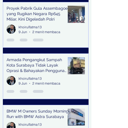
Proyek Pabrik Gula Assembagoes
yang Rugikan Negara Rp645
Miliar, Kini Digeledah Polri
khoirulfatma13
9 Jun
2 menit membaca
Armada Pengangkut Sampah
Kota Surabaya Tidak Layak
Oprasi & Bahayakan Pengguna
Jalan
khoirulfatma13
9 Jun
2 menit membaca
BMW M Owners Sunday Morning
Run with BMW Astra Surabaya
khoirulfatma13