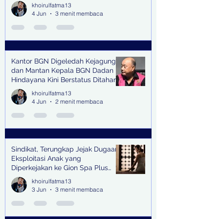
senilai Rp1,285 M di PN Surabaya
khoirulfatma13
4 Jun
3 menit membaca
Kantor BGN Digeledah Kejagung
dan Mantan Kepala BGN Dadan
Hindayana Kini Berstatus Ditahan
khoirulfatma13
4 Jun
2 menit membaca
Sindikat, Terungkap Jejak Dugaan
Eksploitasi Anak yang
Diperkejakan ke Gion Spa Plus
and Pub Surabaya,
khoirulfatma13
3 Jun
3 menit membaca