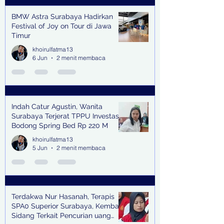
BMW Astra Surabaya Hadirkan
Festival of Joy on Tour di Jawa
Timur
khoirulfatma13
6 Jun
2 menit membaca
Indah Catur Agustin, Wanita
Surabaya Terjerat TPPU Investasi
Bodong Spring Bed Rp 220 M
khoirulfatma13
5 Jun
2 menit membaca
Terdakwa Nur Hasanah, Terapis
SPA0 Superior Surabaya, Kembali
Sidang Terkait Pencurian uang