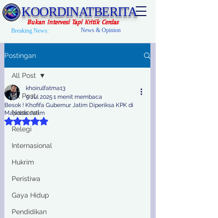
KOORDINATBERITA
Bukan Intervesi Tapi Kritik Cerdas
News & Opinion
Breaking News:
Postingan
All Post
khoirulfatma13
All Post
9 Jul 2025
1 menit membaca
Besok ! Khofifa Gubernur Jatim Diperiksa KPK di
Nasional
Mapolda Jatim
Dinilai NaN dari 5 bintang.
Relegi
Internasional
Hukrim
Peristiwa
Gaya Hidup
Pendidikan