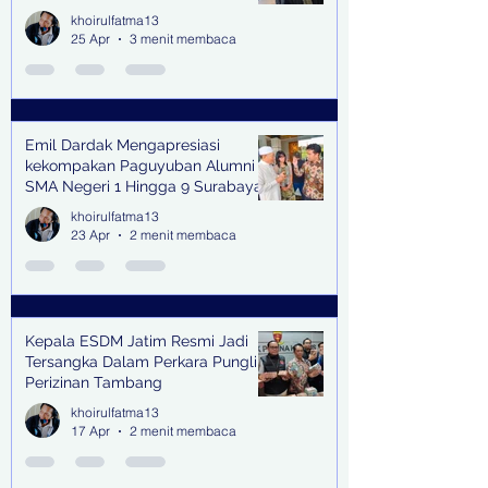
Scent
khoirulfatma13
25 Apr
3 menit membaca
Emil Dardak Mengapresiasi
kekompakan Paguyuban Alumni
SMA Negeri 1 Hingga 9 Surabaya
(Pasmanbaya) dalam Kegiatan
khoirulfatma13
Halal Bihalal
23 Apr
2 menit membaca
Kepala ESDM Jatim Resmi Jadi
Tersangka Dalam Perkara Pungli
Perizinan Tambang
khoirulfatma13
17 Apr
2 menit membaca