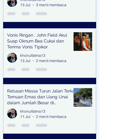
13 Jul
3 menit membaca
Vonis Ringan : John Field Akui
Suap Oknum Bea Cukai dan
Terima Vonis Tipikor
khoirulfatma13
13 Jul
2 menit membaca
Ratusan Massa Turun Jalan Terkait
Temuan Emas dan Uang Unai
dalam Jumlah Besar di
Lingkungan Jampidsus Kejaksaan
khoirulfatma13
Agung RI di Jakarta
11 Jul
2 menit membaca