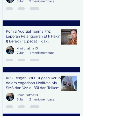
8 Jun
2 menit membaca
Komisi Yudisial Terima 592
Laporan Pelanggaran Etik Hakim,
5 Berakhir Dipecat Tidak
Terhormat
khoirulfatma13
7 Jun
1 menit membaca
KPK Tengah Usut Dugaan Korupsi
dalam engadaan Notifikasi via
SMS dan WA di BRI dan Telkom
khoirulfatma13
6 Jun
2 menit membaca