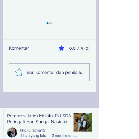
Komentar
0.0 / 5 (0)
Telusuri Aliran Rp 29
Jelang Sidang
Beri komentar dan penilaian...
Miliar Hasil Judi
Terdakwa Hilang,
Online, Kejari
Kejari Tanjung P
Surabaya Kejar Hingga
Terbitkan DPO
ke Malaysia dan
Filipina
Pemprov Jatim Melalui PU SDA
Recent Posts
Peringati Hari Sungai Nasional
khoirulfatma13
1 hari yang lalu
2 menit membaca