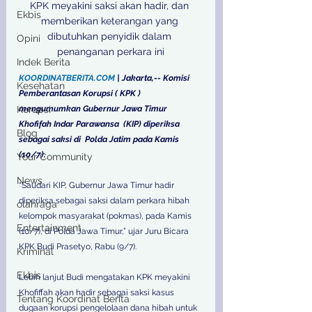
KPK meyakini saksi akan hadir, dan 
Ekbis
memberikan keterangan yang 
dibutuhkan penyidik ​​dalam 
Opini
penanganan perkara ini
Indek Berita
KOORDINATBERITA.COM
 | Jakarta,-- Komisi 
Kesehatan
Pemberantasan Korupsi ( KPK ) 
Korupsi
mengumumkan Gubernur Jawa Timur 
Khofifah Indar Parawansa  (KIP) diperiksa 
Blog
sebagai saksi di  Polda Jatim pada Kamis 
(10/7).
Your Community
News
“Saudari KIP, Gubernur Jawa Timur hadir 
diperiksa sebagai saksi dalam perkara hibah 
olahraga
kelompok masyarakat (pokmas), pada Kamis 
Entertainment
(10/7), di Polda Jawa Timur,” ujar Juru Bicara 
KPK Budi Prasetyo, Rabu (9/7).
Kriminal
Ekbis
Lebih lanjut Budi mengatakan KPK meyakini 
Khofiffah akan hadir sebagai saksi kasus 
Tentang Koordinat Berita
dugaan korupsi pengelolaan dana hibah untuk 