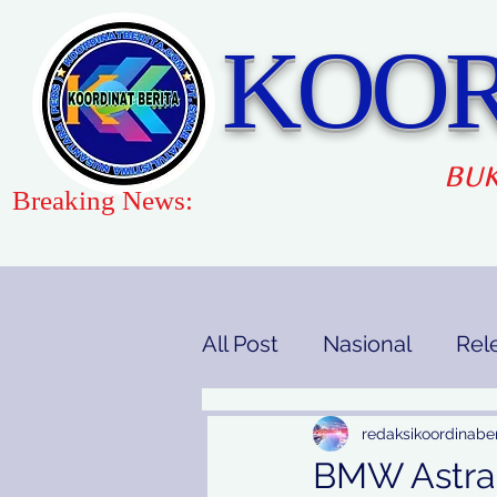
KOOR
BUK
Breaking News:
All Post
Nasional
Rel
Gaya Hidup
Pendidi
redaksikoordinaber
BMW Astra