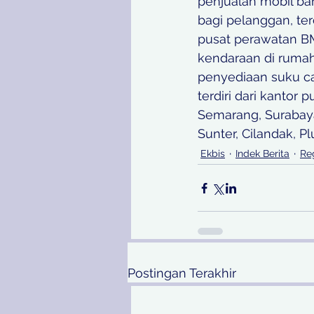
penjualan mobil ba
bagi pelanggan, ter
pusat perawatan B
kendaraan di rumah 
penyediaan suku ca
terdiri dari kantor 
Semarang, Surabaya
Sunter, Cilandak, P
Ekbis
Indek Berita
Re
Postingan Terakhir