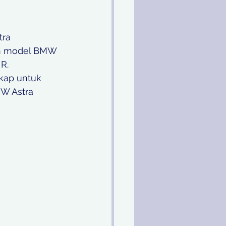
ra 
uh model BMW 
R. 
kap untuk 
W Astra 