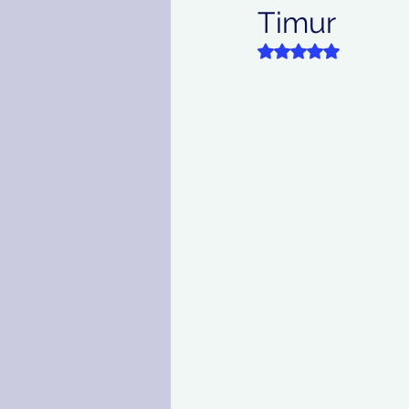
Timur
Kesehatan
Korupsi
Dinilai NaN dari 5 
olahraga
Entertainm
Tentang Koordinat Berit
Selbritis
Politik
S