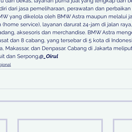
ru dan bekas, layanan purna jual yang lengkap dan be
diri dari jasa pemeliharaan, perawatan dan perbaikan
MW yang dikelola oleh BMW Astra maupun melalui j
(home service), layanan darurat 24-jam di jalan raya
dang, aksesoris dan merchandise. BMW Astra mengel
pusat dan 8 cabang, yang tersebar di 5 kota di Indonesi
, Makassar, dan Denpasar. Cabang di Jakarta meliput
luit dan Serpong.
@_Oirul
gional