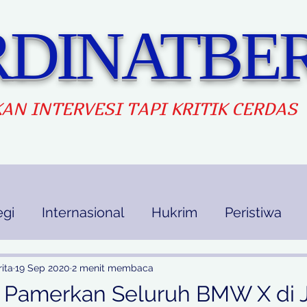
DINATBER
AN INTERVES
I TAPI KRITIK CERDAS
egi
Internasional
Hukrim
Peristiwa
kan
Ekbis
Opini
Indek Berita
ita
19 Sep 2020
2 menit membaca
 Pamerkan Seluruh BMW X di 