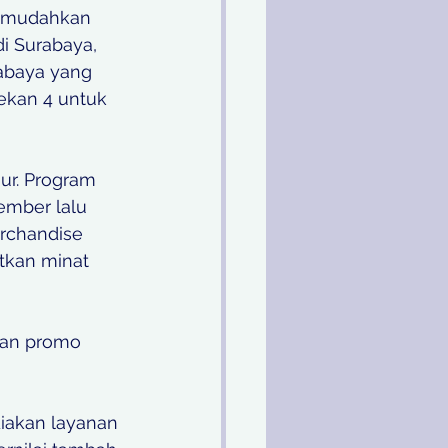
memudahkan 
i Surabaya, 
rabaya yang 
kan 4 untuk 
r. Program 
ember lalu 
rchandise 
tkan minat 
dan promo 
iakan layanan 