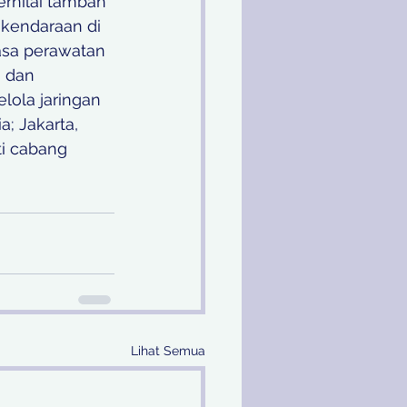
rnilai tambah 
 kendaraan di 
asa perawatan 
, dan 
ola jaringan 
a; Jakarta, 
i cabang 
Lihat Semua