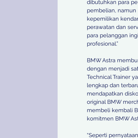
dibutuhkan para pel
pembelian, namun 
kepemilikan kendar
perawatan dan serv
para pelanggan ing
profesional.”
BMW Astra membukt
dengan menjadi sat
Technical Trainer y
lengkap dan terbar
mendapatkan diskon
original BMW merch
membeli kembali B
komitmen BMW Astr
“Seperti pernyataa