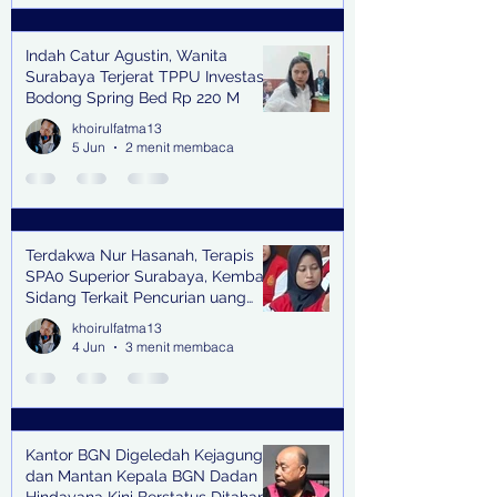
Indah Catur Agustin, Wanita
Surabaya Terjerat TPPU Investasi
Bodong Spring Bed Rp 220 M
khoirulfatma13
5 Jun
2 menit membaca
Terdakwa Nur Hasanah, Terapis
SPA0 Superior Surabaya, Kembali
Sidang Terkait Pencurian uang
senilai Rp1,285 M di PN Surabaya
khoirulfatma13
4 Jun
3 menit membaca
Kantor BGN Digeledah Kejagung
dan Mantan Kepala BGN Dadan