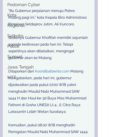
Pedoman Cyber
“Bu Gubernur perjalanan menuju Polres 
Kota
Malang pagi ini,” kata Kepala Biro Administrasi 
Pimpinan Setdaprov Jatim, Ali Kuncoro.
Regional
Selbritis
Sedianya Gubernur Khofifah memiliki sejumlah 
agenda kedinasan pada hari ini. Tetapi 
Politik
sepertinya akan dibatalkan, mengingat 
Sumsel
gubernur akan ke Malang.
Jawa Tengah
Dilaporkan dari 
Koordibatberita.com
 Malang 
NTT
mengabarkan, pada hari ini, gubernur 
dijadwalkan pada pukul 07.00 WIB yakni 
menghadiri Maulid Nabi Muhammad SAW 
1444 H dan Haul ke-30 Buya Mas Muhammad 
Fathoni di Graha UNESA Lt 4, Jl. Citra Raya 
Lakasantri Lidah Wetan Surabaya.
Kemudian, pukul 08.00 WIB menghadiri 
Peringatan Maulid Nabi Muhammad SAW 1444 