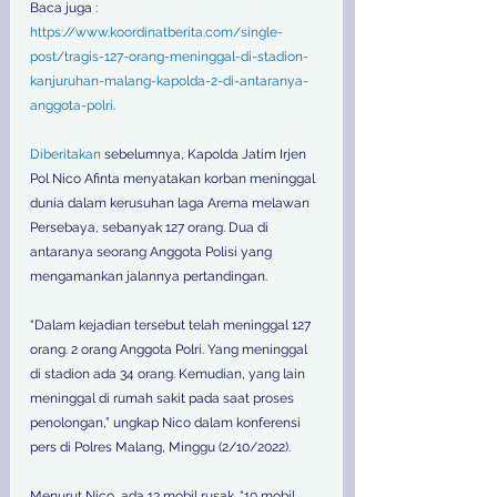
Baca juga : 
https://www.koordinatberita.com/single-
post/tragis-127-orang-meninggal-di-stadion-
kanjuruhan-malang-kapolda-2-di-antaranya-
anggota-polri
.
Diberitakan
 sebelumnya, Kapolda Jatim Irjen 
Pol Nico Afinta menyatakan korban meninggal 
dunia dalam kerusuhan laga Arema melawan 
Persebaya, sebanyak 127 orang. Dua di 
antaranya seorang Anggota Polisi yang 
mengamankan jalannya pertandingan.
“Dalam kejadian tersebut telah meninggal 127 
orang. 2 orang Anggota Polri. Yang meninggal 
di stadion ada 34 orang. Kemudian, yang lain 
meninggal di rumah sakit pada saat proses 
penolongan,” ungkap Nico dalam konferensi 
pers di Polres Malang, Minggu (2/10/2022).
Menurut Nico, ada 13 mobil rusak. “10 mobil 