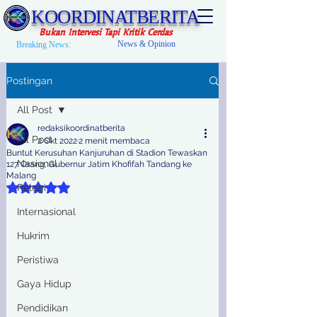
KOORDINATBERITA
Bukan Intervesi Tapi Kritik Cerdas
News & Opinion
Breaking News:
Postingan
All Post
redaksikoordinatberita
All Post
2 Okt 2022
2 menit membaca
Buntut Kerusuhan Kanjuruhan di Stadion Tewaskan
Nasional
127 Orang, Gubernur Jatim Khofifah Tandang ke
Malang
Dinilai NaN dari 5 bintang.
Relegi
Internasional
Hukrim
Peristiwa
Gaya Hidup
Pendidikan