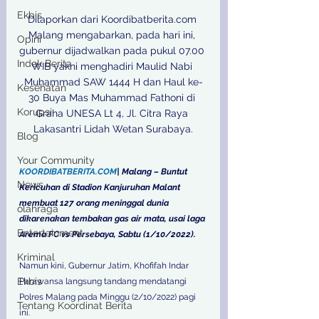
Ekbis
Dilaporkan dari Koordibatberita.com 
Malang mengabarkan, pada hari ini, 
Opini
gubernur dijadwalkan pada pukul 07.00 
Indek Berita
WIB yakni menghadiri Maulid Nabi 
Muhammad SAW 1444 H dan Haul ke-
Kesehatan
30 Buya Mas Muhammad Fathoni di 
Korupsi
Graha UNESA Lt 4, Jl. Citra Raya 
Lakasantri Lidah Wetan Surabaya.

Blog
Your Community
KOORDIBATBERITA.COM
| Malang – Buntut 
News
Kericuhan di Stadion Kanjuruhan Malant 
membuat 127 orang meninggal dunia 
olahraga
dikarenakan tembakan gas air mata, usai laga 
Entertainment
Arema FC vs Persebaya, Sabtu (1/10/2022).
Kriminal
Namun kini, Gubernur Jatim, Khofifah Indar 
Ekbis
Parawansa langsung tandang mendatangi 
Polres Malang pada Minggu (2/10/2022) pagi 
Tentang Koordinat Berita
ini.