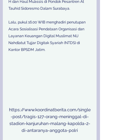
H dan Haul Mu’assis di Pondok Pesantren At 
Tauhid Sidoresmo Dalam Surabaya.
Lalu, pukul 16.00 WIB menghadiri penutupan 
Acara Sosialisasi Pendataan Organisasi dan 
Layanan Keuangan Digital Muslimat NU 
Nahdlatut Tujjar Digitak Syariah (NTDS) di 
Kantor BPSDM Jatim.
https://www.koordinatberita.com/single
-post/tragis-127-orang-meninggal-di-
stadion-kanjuruhan-malang-kapolda-2-
di-antaranya-anggota-polri