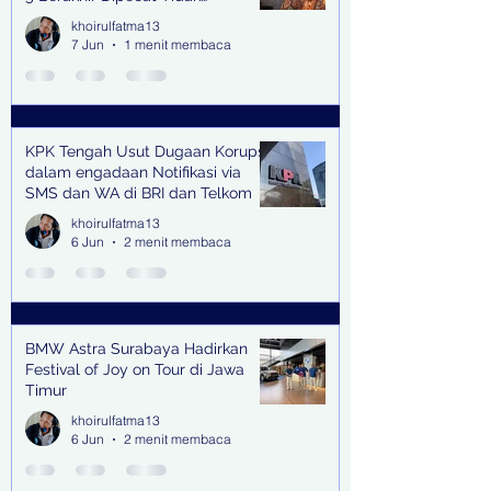
Terhormat
khoirulfatma13
7 Jun
1 menit membaca
KPK Tengah Usut Dugaan Korupsi
dalam engadaan Notifikasi via
SMS dan WA di BRI dan Telkom
khoirulfatma13
6 Jun
2 menit membaca
BMW Astra Surabaya Hadirkan
Festival of Joy on Tour di Jawa
Timur
khoirulfatma13
6 Jun
2 menit membaca