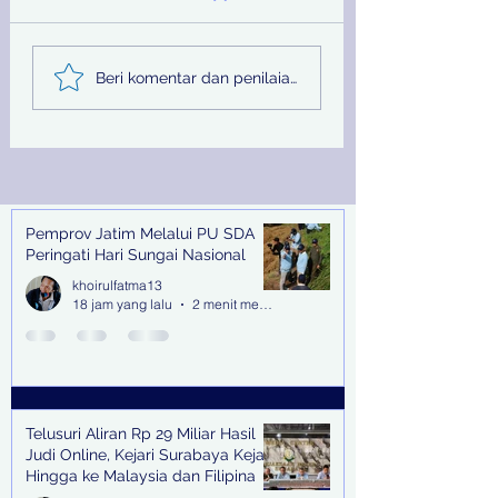
Telusuri Aliran Rp 29
Jelang Sidang
Beri komentar dan penilaian...
Miliar Hasil Judi
Terdakwa Hilang,
Online, Kejari
Kejari Tanjung P
Surabaya Kejar Hingga
Terbitkan DPO
ke Malaysia dan
Filipina
Pemprov Jatim Melalui PU SDA
Recent Posts
Peringati Hari Sungai Nasional
khoirulfatma13
18 jam yang lalu
2 menit membaca
Telusuri Aliran Rp 29 Miliar Hasil
Judi Online, Kejari Surabaya Kejar
Hingga ke Malaysia dan Filipina