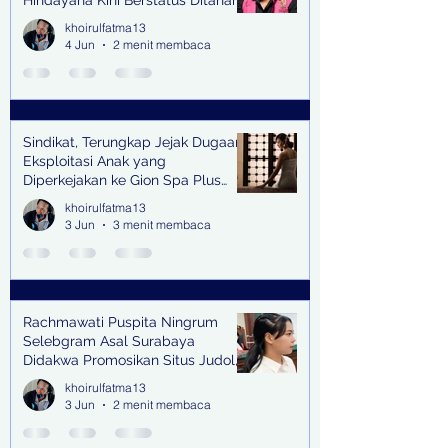
Hindayana Kini Berstatus Ditahan
khoirulfatma13
4 Jun
2 menit membaca
Sindikat, Terungkap Jejak Dugaan
Eksploitasi Anak yang
Diperkejakan ke Gion Spa Plus
and Pub Surabaya,
khoirulfatma13
3 Jun
3 menit membaca
Rachmawati Puspita Ningrum
Selebgram Asal Surabaya
Didakwa Promosikan Situs Judol,
Raup Rp2 Juta dari Tiga Kali
khoirulfatma13
Endorse
3 Jun
2 menit membaca