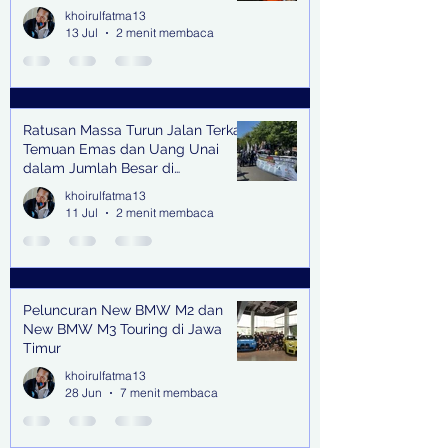
khoirulfatma13
13 Jul
2 menit membaca
Ratusan Massa Turun Jalan Terkait
Temuan Emas dan Uang Unai
dalam Jumlah Besar di
Lingkungan Jampidsus Kejaksaan
khoirulfatma13
Agung RI di Jakarta
11 Jul
2 menit membaca
Peluncuran New BMW M2 dan
New BMW M3 Touring di Jawa
Timur
khoirulfatma13
28 Jun
7 menit membaca