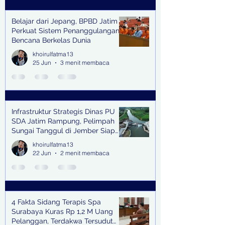
Belajar dari Jepang, BPBD Jatim
Perkuat Sistem Penanggulangan
Bencana Berkelas Dunia
khoirulfatma13
25 Jun
3 menit membaca
Infrastruktur Strategis Dinas PU
SDA Jatim Rampung, Pelimpah
Sungai Tanggul di Jember Siap
Bangkitkan Swasembada Pangan
khoirulfatma13
dan Pengendali Banjir
22 Jun
2 menit membaca
4 Fakta Sidang Terapis Spa
Surabaya Kuras Rp 1,2 M Uang
Pelanggan, Terdakwa Tersudut