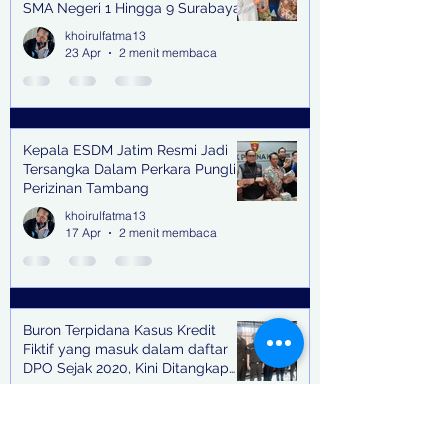
SMA Negeri 1 Hingga 9 Surabaya
(Pasmanbaya) dalam Kegiatan
khoirulfatma13
Halal Bihalal
23 Apr
2 menit membaca
Kepala ESDM Jatim Resmi Jadi
Tersangka Dalam Perkara Pungli
Perizinan Tambang
khoirulfatma13
17 Apr
2 menit membaca
Buron Terpidana Kasus Kredit
Fiktif yang masuk dalam daftar
DPO Sejak 2020, Kini Ditangkap
Kejari Surabaya
khoirulfatma13
17 Apr
3 menit membaca