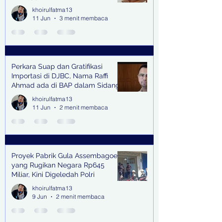
oleh Keterangan Saksi Kunci
khoirulfatma13
11 Jun
3 menit membaca
Perkara Suap dan Gratifikasi
Importasi di DJBC, Nama Raffi
Ahmad ada di BAP dalam Sidang
khoirulfatma13
11 Jun
2 menit membaca
Proyek Pabrik Gula Assembagoes
yang Rugikan Negara Rp645
Miliar, Kini Digeledah Polri
khoirulfatma13
9 Jun
2 menit membaca