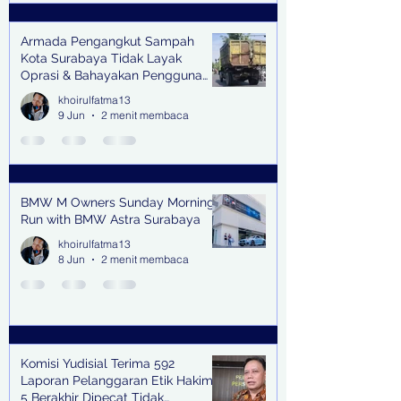
Armada Pengangkut Sampah
Kota Surabaya Tidak Layak
Oprasi & Bahayakan Pengguna
Jalan
khoirulfatma13
9 Jun
2 menit membaca
BMW M Owners Sunday Morning
Run with BMW Astra Surabaya
khoirulfatma13
8 Jun
2 menit membaca
Komisi Yudisial Terima 592
Laporan Pelanggaran Etik Hakim,
5 Berakhir Dipecat Tidak