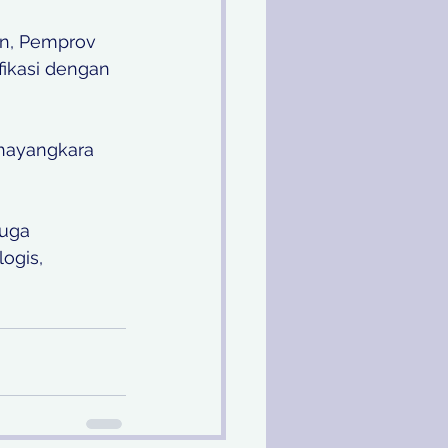
n, Pemprov 
fikasi dengan 
Bhayangkara 
juga 
ogis, 