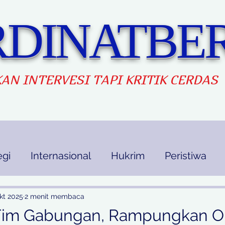
DINATBER
AN INTERVES
I TAPI KRITIK CERDAS
egi
Internasional
Hukrim
Peristiwa
kan
Ekbis
Opini
Indek Berita
kt 2025
2 menit membaca
Tim Gabungan, Rampungkan O