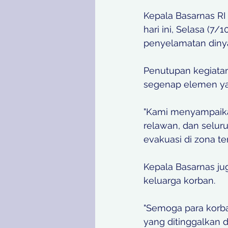
Kepala Basarnas RI
hari ini, Selasa (7
penyelamatan dinya
Penutupan kegiatan 
segenap elemen yan
"Kami menyampaikan
relawan, dan selur
evakuasi di zona te
Kepala Basarnas j
keluarga korban.
"Semoga para korba
yang ditinggalkan d