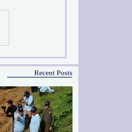
prov Jatim Melalui PU
Peringati Hari Sungai
ional
Recent Posts