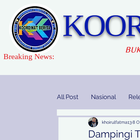
KOOR
BUK
Breaking News:
All Post
Nasional
Rel
Gaya Hidup
Pendidi
khoirulfatma13
8 O
Dampingi 