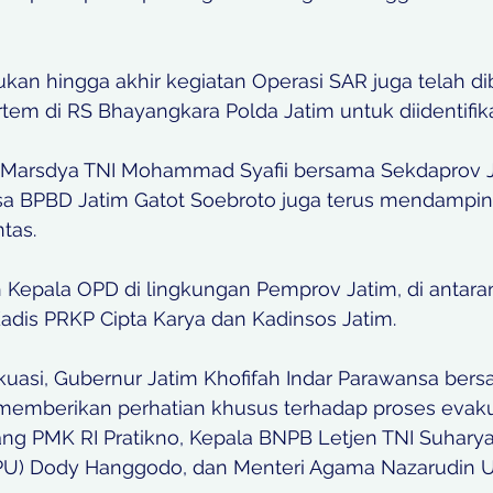
kan hingga akhir kegiatan Operasi SAR juga telah d
em di RS Bhayangkara Polda Jatim untuk diidentifika
I Marsdya TNI Mohammad Syafii bersama Sekdaprov J
a BPBD Jatim Gatot Soebroto juga terus mendamping
tas.
h Kepala OPD di lingkungan Pemprov Jatim, di antara
adis PRKP Cipta Karya dan Kadinsos Jatim. 
uasi, Gubernur Jatim Khofifah Indar Parawansa ber
 memberikan perhatian khusus terhadap proses evaku
ang PMK RI Pratikno, Kepala BNPB Letjen TNI Suharya
U) Dody Hanggodo, dan Menteri Agama Nazarudin U