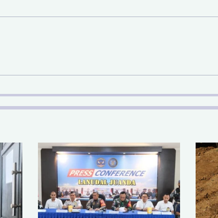
Sinergi Bea Cukai dan
Pem
Satgaspam Lanudal
SDA 
Juanda Gagalkan
Nas
Penyelundupan Narkotika
di Bandara Juanda