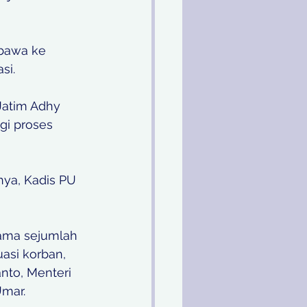
ibawa ke 
si. 
atim Adhy 
i proses 
nya, Kadis PU 
sama sejumlah 
asi korban, 
nto, Menteri 
mar. 