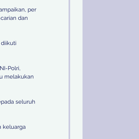
ampaikan, per 
ncarian dan 
iikuti 
-Polri, 
ku melakukan 
pada seluruh 
 keluarga 