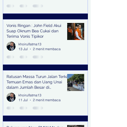
Vonis Ringan : John Field Akui
Suap Oknum Bea Cukai dan
Terima Vonis Tipikor
khoirulfatma13
13 Jul
2 menit membaca
Ratusan Massa Turun Jalan Terkait
Temuan Emas dan Uang Unai
dalam Jumlah Besar di
Lingkungan Jampidsus Kejaksaan
khoirulfatma13
Agung RI di Jakarta
11 Jul
2 menit membaca