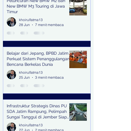
Peluncuran New BMW M2 dan
New BMW M3 Touring di Jawa
Timur
khoirulfatma13
28 Jun
7 menit membaca
Belajar dari Jepang, BPBD Jatim
Perkuat Sistem Penanggulangan
Bencana Berkelas Dunia
khoirulfatma13
25 Jun
3 menit membaca
Infrastruktur Strategis Dinas PU
SDA Jatim Rampung, Pelimpah
Sungai Tanggul di Jember Siap
Bangkitkan Swasembada Pangan
khoirulfatma13
dan Pengendali Banjir
22 Jun
2 menit membaca