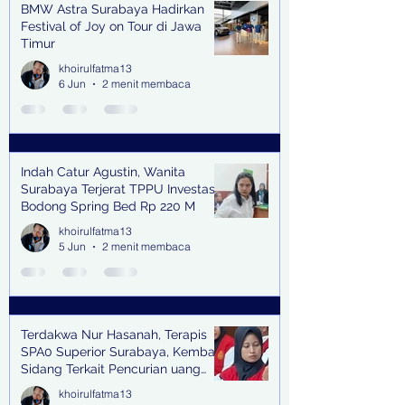
BMW Astra Surabaya Hadirkan
Festival of Joy on Tour di Jawa
Timur
khoirulfatma13
6 Jun
2 menit membaca
Indah Catur Agustin, Wanita
Surabaya Terjerat TPPU Investasi
Bodong Spring Bed Rp 220 M
khoirulfatma13
5 Jun
2 menit membaca
Terdakwa Nur Hasanah, Terapis
SPA0 Superior Surabaya, Kembali
Sidang Terkait Pencurian uang
senilai Rp1,285 M di PN Surabaya
khoirulfatma13