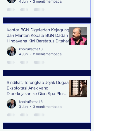
4 Jun
3 menit membaca
Kantor BGN Digeledah Kejagung
dan Mantan Kepala BGN Dadan
Hindayana Kini Berstatus Ditahan
khoirulfatma13
4 Jun
2 menit membaca
Sindikat, Terungkap Jejak Dugaan
Eksploitasi Anak yang
Diperkejakan ke Gion Spa Plus
and Pub Surabaya,
khoirulfatma13
3 Jun
3 menit membaca