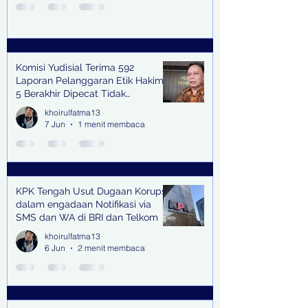
Komisi Yudisial Terima 592
Laporan Pelanggaran Etik Hakim,
5 Berakhir Dipecat Tidak
Terhormat
khoirulfatma13
7 Jun
1 menit membaca
KPK Tengah Usut Dugaan Korupsi
dalam engadaan Notifikasi via
SMS dan WA di BRI dan Telkom
khoirulfatma13
6 Jun
2 menit membaca