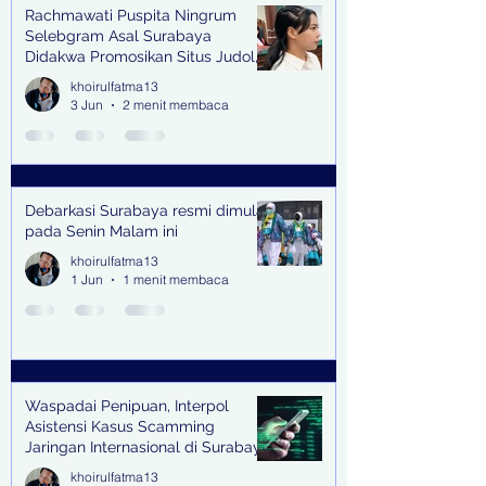
Rachmawati Puspita Ningrum
Selebgram Asal Surabaya
Didakwa Promosikan Situs Judol,
Raup Rp2 Juta dari Tiga Kali
khoirulfatma13
Endorse
3 Jun
2 menit membaca
Debarkasi Surabaya resmi dimulai
pada Senin Malam ini
khoirulfatma13
1 Jun
1 menit membaca
Waspadai Penipuan, Interpol
Asistensi Kasus Scamming
Jaringan Internasional di Surabaya
khoirulfatma13