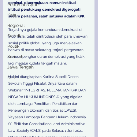
nominal, dipermukaan, namun institusi-
Pedoman Cyber
intitusi pendukung demokrasi digerogoti 
Kota
secara perlahan, salah satunya adalah KPK.
Regional
Terjadinya gejala kemunduran demokrasi di 
Selbritis
Indonesia, telah diintrodusir oleh para ilmuwan 
sosial politik global, yang juga menjelaskan 
Politik
bahwa di masa sekarang, terjadi pergeseran 
Sumsel
metode penghancuran demokrasi yang tidak 
lagi melalui kudeta tengah malam.
Jawa Tengah
Hal ini diungkapkan Karlina Supelli Dosen 
NTT
Sekolah Tigggi Filsafat Driyarkara dalam
Webinar “INTEGRITAS, PELEMAHAN KPK DAN 
NEGARA HUKUM INDONESIA” yang digelar 
oleh Lembaga Penelitian, Pendidikan dan 
Penerangan Ekonomi dan Sosial (LP3ES), 
Yayasan Lembaga Bantuan Hukum Indonesia 
(YLBHI) dan Constitutional and Administrative 
Law Society (CALS) pada Selasa, 1 Juni 2021.