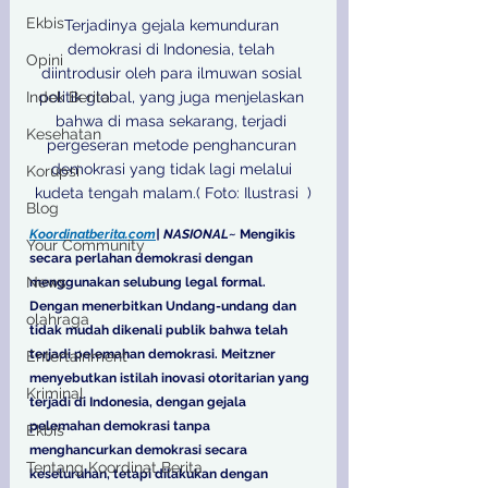
Ekbis
Terjadinya gejala kemunduran 
demokrasi di Indonesia, telah 
Opini
diintrodusir oleh para ilmuwan sosial 
Indek Berita
politik global, yang juga menjelaskan 
bahwa di masa sekarang, terjadi 
Kesehatan
pergeseran metode penghancuran 
demokrasi yang tidak lagi melalui 
Korupsi
kudeta tengah malam.( Foto: Ilustrasi  )
Blog
Koordinatberita.com
| NASIONAL~ 
Mengikis 
Your Community
secara perlahan demokrasi dengan 
News
menggunakan selubung legal formal. 
Dengan menerbitkan Undang-undang dan 
olahraga
tidak mudah dikenali publik bahwa telah 
terjadi pelemahan demokrasi. Meitzner 
Entertainment
menyebutkan istilah inovasi otoritarian yang 
Kriminal
terjadi di Indonesia, dengan gejala 
pelemahan demokrasi tanpa 
Ekbis
menghancurkan demokrasi secara 
Tentang Koordinat Berita
keseluruhan, tetapi dilakukan dengan 