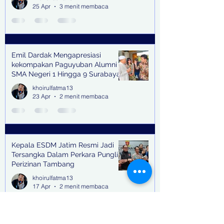
25 Apr
3 menit membaca
Emil Dardak Mengapresiasi
kekompakan Paguyuban Alumni
SMA Negeri 1 Hingga 9 Surabaya
(Pasmanbaya) dalam Kegiatan
khoirulfatma13
Halal Bihalal
23 Apr
2 menit membaca
Kepala ESDM Jatim Resmi Jadi
Tersangka Dalam Perkara Pungli
Perizinan Tambang
khoirulfatma13
17 Apr
2 menit membaca