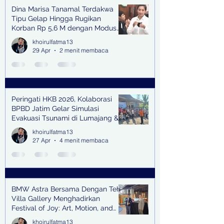
Dina Marisa Tanamal Terdakwa
Tipu Gelap Hingga Rugikan
Korban Rp 5,6 M dengan Modus
Kerja Sama Impor Bodong
khoirulfatma13
29 Apr
2 menit membaca
Peringati HKB 2026, Kolaborasi
BPBD Jatim Gelar Simulasi
Evakuasi Tsunami di Lumajang &
Trenggalek
khoirulfatma13
27 Apr
4 menit membaca
BMW Astra Bersama Dengan Teh
Villa Gallery Menghadirkan
Festival of Joy: Art, Motion, and
Scent
khoirulfatma13