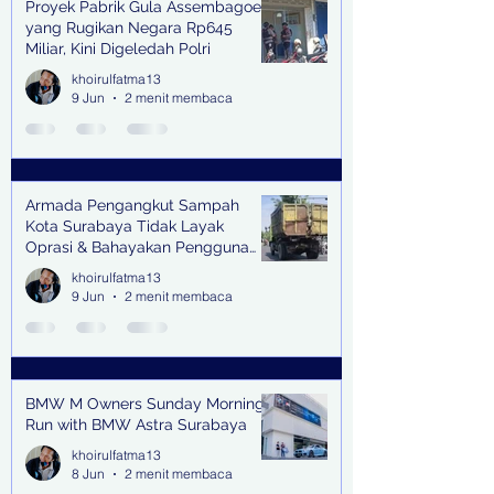
Proyek Pabrik Gula Assembagoes
yang Rugikan Negara Rp645
Miliar, Kini Digeledah Polri
khoirulfatma13
9 Jun
2 menit membaca
Armada Pengangkut Sampah
Kota Surabaya Tidak Layak
Oprasi & Bahayakan Pengguna
Jalan
khoirulfatma13
9 Jun
2 menit membaca
BMW M Owners Sunday Morning
Run with BMW Astra Surabaya
khoirulfatma13
8 Jun
2 menit membaca