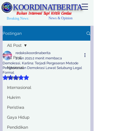
KOORDINATBERITA
Bukan Intervesi Tapi Kritik Cerdas
News & Opinion
Breaking News:
Postingan
All Post
redaksikoordinaberita
All Post
2 Jun 2021
2 menit membaca
Demokrasi, Karlina: Terjadi Pergeseran Metode
Nasional
Penghancuran Demokrasi Lewat Selubung Legal
Formal
Dinilai NaN dari 5 bintang.
Relegi
Internasional
Hukrim
Peristiwa
Gaya Hidup
Pendidikan