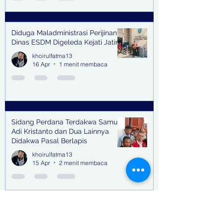
Diduga Maladministrasi Perijinan,
Dinas ESDM Digeleda Kejati Jatim
khoirulfatma13
16 Apr
1 menit membaca
Sidang Perdana Terdakwa Samuel
Adi Kristanto dan Dua Lainnya
Didakwa Pasal Berlapis
khoirulfatma13
15 Apr
2 menit membaca
Suku Cadang Moge, Kosmetik &
Miras Tak Bertuan Tertahan di