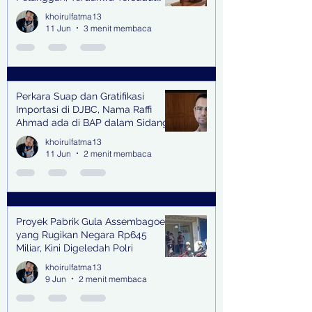
oleh Keterangan Saksi Kunci
khoirulfatma13
11 Jun
3 menit membaca
Perkara Suap dan Gratifikasi
Importasi di DJBC, Nama Raffi
Ahmad ada di BAP dalam Sidang
khoirulfatma13
11 Jun
2 menit membaca
Proyek Pabrik Gula Assembagoes
yang Rugikan Negara Rp645
Miliar, Kini Digeledah Polri
khoirulfatma13
9 Jun
2 menit membaca