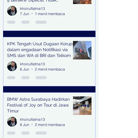
Terhormat
khoirulfatma13
7 Jun
1 menit membaca
KPK Tengah Usut Dugaan Korupsi
dalam engadaan Notifikasi via
SMS dan WA di BRI dan Telkom
khoirulfatma13
6 Jun
2 menit membaca
BMW Astra Surabaya Hadirkan
Festival of Joy on Tour di Jawa
Timur
khoirulfatma13
6 Jun
2 menit membaca