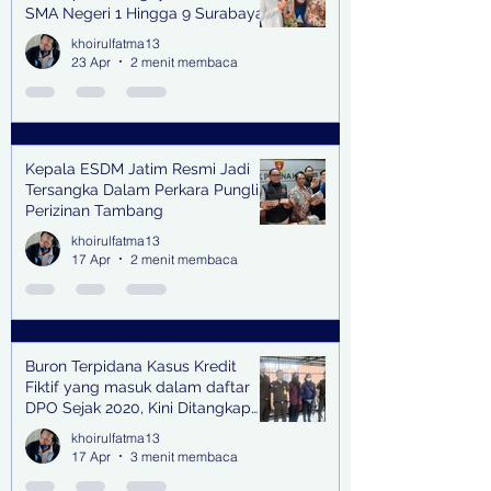
SMA Negeri 1 Hingga 9 Surabaya
(Pasmanbaya) dalam Kegiatan
khoirulfatma13
Halal Bihalal
23 Apr
2 menit membaca
Kepala ESDM Jatim Resmi Jadi
Tersangka Dalam Perkara Pungli
Perizinan Tambang
khoirulfatma13
17 Apr
2 menit membaca
Buron Terpidana Kasus Kredit
Fiktif yang masuk dalam daftar
DPO Sejak 2020, Kini Ditangkap
Kejari Surabaya
khoirulfatma13
17 Apr
3 menit membaca