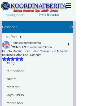
KOORDINATBERITA
Bukan Intervesi Tapi Kritik Cerdas
News & Opinion
Breaking News:
Postingan
All Post
redaksikoordinaberita
All Post
27 Mar 2021
1 menit membaca
Di Kota Madiun Jawa Timur, Muzani: Bisa Menjadi
Nasional
Basis Kekuatan Baru Gerindra
Dinilai NaN dari 5 bintang.
Relegi
Internasional
Hukrim
Peristiwa
Gaya Hidup
Pendidikan