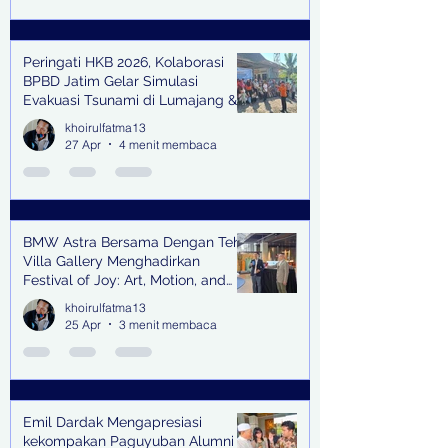
Peringati HKB 2026, Kolaborasi
BPBD Jatim Gelar Simulasi
Evakuasi Tsunami di Lumajang &
Trenggalek
khoirulfatma13
27 Apr
4 menit membaca
BMW Astra Bersama Dengan Teh
Villa Gallery Menghadirkan
Festival of Joy: Art, Motion, and
Scent
khoirulfatma13
25 Apr
3 menit membaca
Emil Dardak Mengapresiasi
kekompakan Paguyuban Alumni