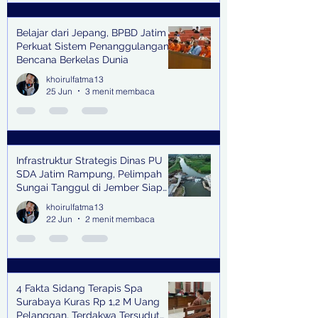
Belajar dari Jepang, BPBD Jatim
Perkuat Sistem Penanggulangan
Bencana Berkelas Dunia
khoirulfatma13
25 Jun
3 menit membaca
Infrastruktur Strategis Dinas PU
SDA Jatim Rampung, Pelimpah
Sungai Tanggul di Jember Siap
Bangkitkan Swasembada Pangan
khoirulfatma13
dan Pengendali Banjir
22 Jun
2 menit membaca
4 Fakta Sidang Terapis Spa
Surabaya Kuras Rp 1,2 M Uang
Pelanggan, Terdakwa Tersudut