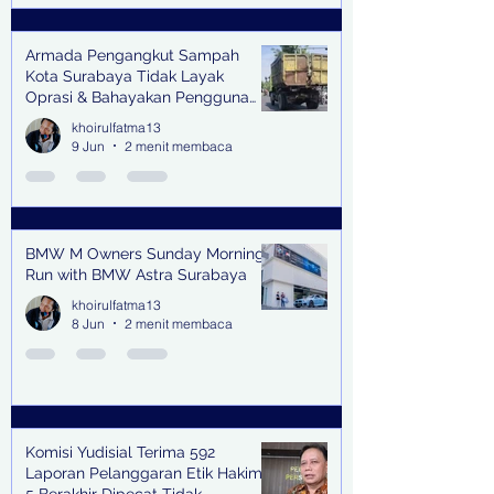
Armada Pengangkut Sampah
Kota Surabaya Tidak Layak
Oprasi & Bahayakan Pengguna
Jalan
khoirulfatma13
9 Jun
2 menit membaca
BMW M Owners Sunday Morning
Run with BMW Astra Surabaya
khoirulfatma13
8 Jun
2 menit membaca
Komisi Yudisial Terima 592
Laporan Pelanggaran Etik Hakim,
5 Berakhir Dipecat Tidak