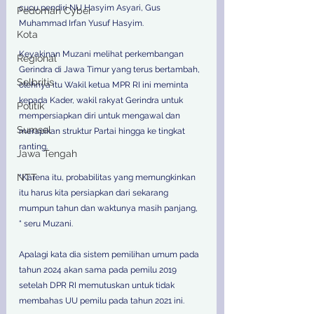
cucu pendiri NU Hasyim Asyari, Gus 
Pedoman Cyber
Muhammad Irfan Yusuf Hasyim.
Kota
Keyakinan Muzani melihat perkembangan 
Regional
Gerindra di Jawa Timur yang terus bertambah, 
Selbritis
olehnya itu Wakil ketua MPR RI ini meminta 
kepada Kader, wakil rakyat Gerindra untuk 
Politik
mempersiapkan diri untuk mengawal dan 
Sumsel
merapikan struktur Partai hingga ke tingkat 
ranting.
Jawa Tengah
NTT
“Karena itu, probabilitas yang memungkinkan 
itu harus kita persiapkan dari sekarang 
mumpun tahun dan waktunya masih panjang, 
“ seru Muzani.
Apalagi kata dia sistem pemilihan umum pada 
tahun 2024 akan sama pada pemilu 2019 
setelah DPR RI memutuskan untuk tidak 
membahas UU pemilu pada tahun 2021 ini.