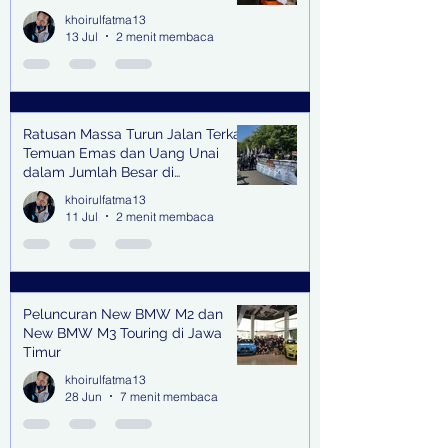
khoirulfatma13
13 Jul
2 menit membaca
Ratusan Massa Turun Jalan Terkait
Temuan Emas dan Uang Unai
dalam Jumlah Besar di
Lingkungan Jampidsus Kejaksaan
khoirulfatma13
Agung RI di Jakarta
11 Jul
2 menit membaca
Peluncuran New BMW M2 dan
New BMW M3 Touring di Jawa
Timur
khoirulfatma13
28 Jun
7 menit membaca