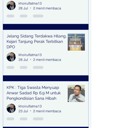
khoirulfatma13
28 Jul
2 menit membaca
Jelang Sidang Terdakwa Hilang,
Kejari Tanjung Perak Terbitkan
DPO
khoirulfatma13
28 Jul
2 menit membaca
KPK : Tiga Swasta Menyuap
Anwar Sadad Rp 6,9 M untuk
Pengkondisian Sana Hibah
khoirulfatma13
23 Jul
2 menit membaca