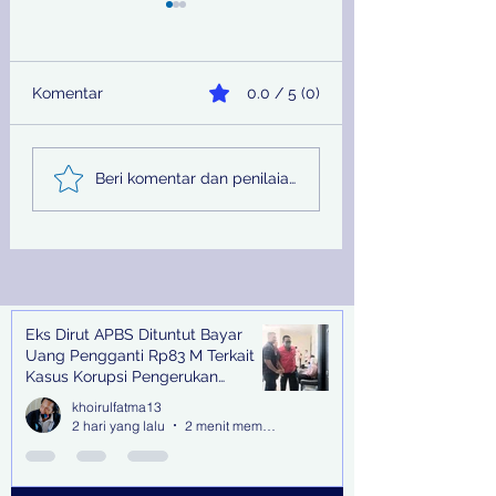
Komentar
0.0 / 5 (0)
Sinergi Bea Cukai dan
Pemprov Jatim
Beri komentar dan penilaian...
Satgaspam Lanudal
Melalui PU SDA
Juanda Gagalkan
Peringati Hari Su
Penyelundupan
Nasional
Narkotika di Bandara
Juanda
Eks Dirut APBS Dituntut Bayar
Recent Posts
Uang Pengganti Rp83 M Terkait
Kasus Korupsi Pengerukan
Tanjung Perak
khoirulfatma13
2 hari yang lalu
2 menit membaca