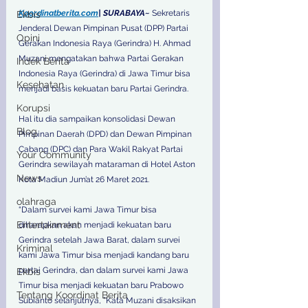
Koordinatberita.com
| SURABAYA~ 
Sekretaris 
Ekbis
Jenderal Dewan Pimpinan Pusat (DPP) Partai 
Opini
Gerakan Indonesia Raya (Gerindra) H. Ahmad 
Muzani mengatakan bahwa Partai Gerakan 
Indek Berita
Indonesia Raya (Gerindra) di Jawa Timur bisa 
Kesehatan
menjadi basis kekuatan baru Partai Gerindra.
Korupsi
Hal itu dia sampaikan konsolidasi Dewan 
Blog
Pimpinan Daerah (DPD) dan Dewan Pimpinan 
Cabang (DPC) dan Para Wakil Rakyat Partai 
Your Community
Gerindra sewilayah mataraman di Hotel Aston 
News
Kota Madiun Jum’at 26 Maret 2021.
olahraga
“Dalam survei kami Jawa Timur bisa 
Entertainment
diharapkan akan menjadi kekuatan baru 
Gerindra setelah Jawa Barat, dalam survei 
Kriminal
kami Jawa Timur bisa menjadi kandang baru 
partai Gerindra, dan dalam survei kami Jawa 
Ekbis
Timur bisa menjadi kekuatan baru Prabowo 
Tentang Koordinat Berita
Subianto selanjutnya, ”Kata Muzani disaksikan 