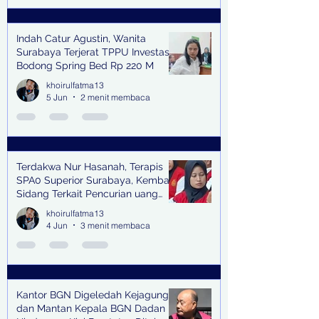
Indah Catur Agustin, Wanita
Surabaya Terjerat TPPU Investasi
Bodong Spring Bed Rp 220 M
khoirulfatma13
5 Jun
2 menit membaca
Terdakwa Nur Hasanah, Terapis
SPA0 Superior Surabaya, Kembali
Sidang Terkait Pencurian uang
senilai Rp1,285 M di PN Surabaya
khoirulfatma13
4 Jun
3 menit membaca
Kantor BGN Digeledah Kejagung
dan Mantan Kepala BGN Dadan