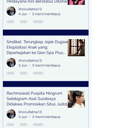
Hindayana Kini Berstatus Ditahan
khoirulfatma13
4 Jun
2 menit membaca
Sindikat, Terungkap Jejak Dugaan
Eksploitasi Anak yang
Diperkejakan ke Gion Spa Plus
and Pub Surabaya,
khoirulfatma13
3 Jun
3 menit membaca
Rachmawati Puspita Ningrum
Selebgram Asal Surabaya
Didakwa Promosikan Situs Judol,
Raup Rp2 Juta dari Tiga Kali
khoirulfatma13
Endorse
3 Jun
2 menit membaca