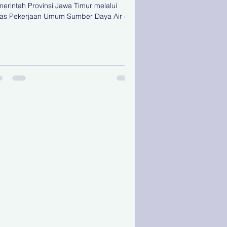
erintah Provinsi Jawa Timur melalui
as Pekerjaan Umum Sumber Daya Air (PU
) memperingati Hari Sungai Nasional
hun 2026 dengan menggelar Apel
ingatan Hari Sungai Nasional yang
usatkan di Bakorwil Pamekasan, Kamis
/7/2026). Kegiatan yang diikuti sekitar 400
erta tersebut dilanjutkan dengan aksi
sih-bersih serta normalisasi Sungai
ang yang melibatkan Dinas PU SDA
vinsi Jawa Timur, dinas terkait di
gkungan Pemer