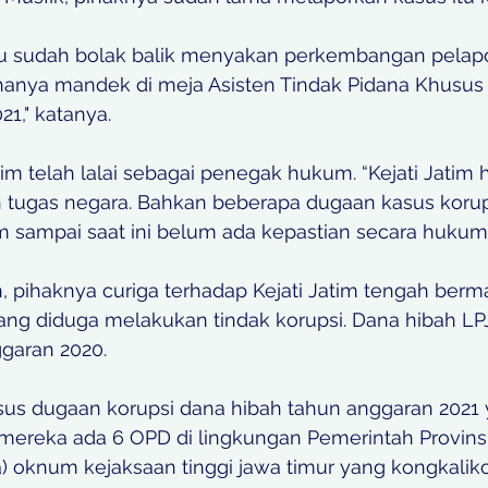
u sudah bolak balik menyakan perkembangan pelapor
hanya mandek di meja Asisten Tindak Pidana Khusus K
1," katanya.   
atim telah lalai sebagai penegak hukum. “Kejati Jatim har
 tugas negara. Bahkan beberapa dugaan kasus korup
tim sampai saat ini belum ada kepastian secara hukum,"
, pihaknya curiga terhadap Kejati Jatim tengah berm
yang diduga melakukan tindak korupsi. Dana hibah LP
garan 2020.
 mereka ada 6 OPD di lingkungan Pemerintah Provinsi
ea) oknum kejaksaan tinggi jawa timur yang kongkali