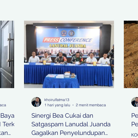
khoirulfatma13
baca
1 hari yang lalu
2 menit membaca
 Bayar
Sinergi Bea Cukai dan
Pe
Terkait
Satgaspam Lanudal Juanda
Pe
kan
Gagalkan Penyelundupan
KO