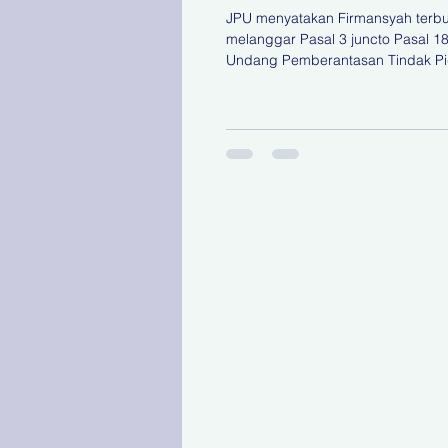
Tanjung Perak
JPU menyatakan Firmansyah terbu
melanggar Pasal 3 juncto Pasal 1
Undang Pemberantasan Tindak P
Korupsi. Dasar pembebanan pida
tambahan uang pengganti tersebu
mengacu pada Peraturan Mahka
(Perma) Nomor 5 Tahun 2014 tent
Tambahan Uang Pengganti dalam
Pidana Korupsi. KOORDINATBERI
Surabaya - Mantan Direktur Utama
Pelayaran Barat Surabaya (APBS)
Firmansyah dituntut membayar ua
pengganti sebesar Rp83 miliar da