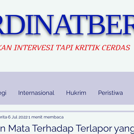
DINATBER
AN INTERVES
I TAPI KRITIK CERDAS
egi
Internasional
Hukrim
Peristiwa
kan
Ekbis
Opini
Indek Berita
rita
6 Jul 2022
1 menit membaca
n Mata Terhadap Terlapor yan