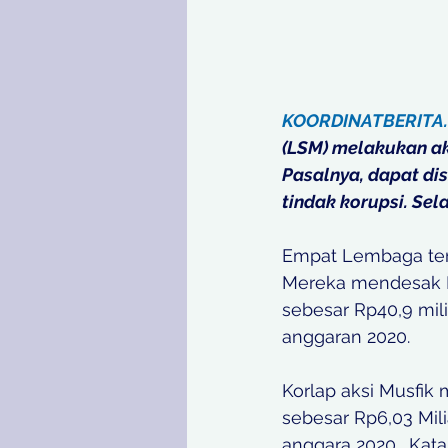
KOORDINATBERITA
(LSM) melakukan aks
Pasalnya, dapat di
tindak korupsi. Selas
Empat Lembaga ters
Mereka mendesak K
sebesar Rp40,9 mil
anggaran 2020.   
Korlap aksi Musfik
sebesar Rp6,03 Mili
anggara 2020.  Kata