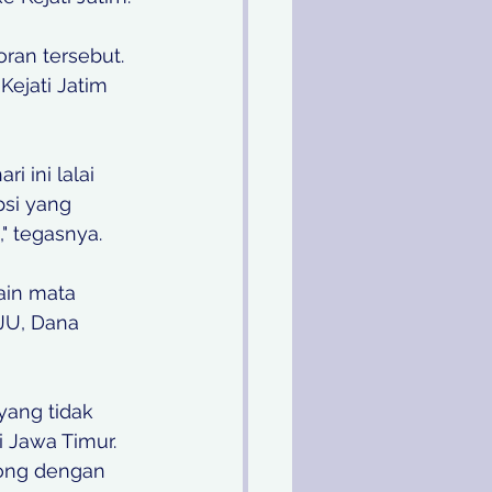
an tersebut. 
ejati Jatim 
i ini lalai 
si yang 
 tegasnya.   
ain mata 
JU, Dana 
 Jawa Timur. 
kong dengan 