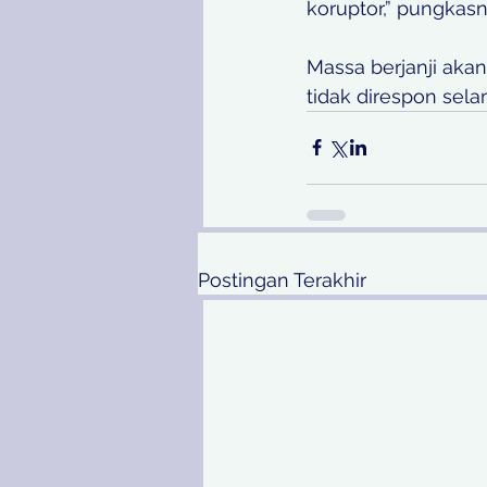
koruptor,” pungkasny
Massa berjanji aka
tidak direspon sela
Postingan Terakhir