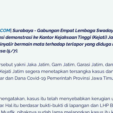
.COM
| Surabaya - Gabungan Empat Lembaga Swaday
i demonstrasi ke Kantor Kejaksaan Tinggi (Kejati) Ja
sinyalir bermain mata terhadap terlapor yang diduga
a (5/7).   
ebut yakni Jaka Jatim, Gam Jatim, Garasi Jatim, dan
ejati Jatim segera menetapkan tersangka kasus dan
iar dan Dana Covid-19 Pemerintah Provinsi Jawa Timu
 mengatakan, kasus itu telah menyebabkan kerugian 
ar. Hal itu berdasar bukti-bukti di lapangan dan LHP 
 Musfik, pihaknya sudah lama melaporkan kasus itu ke