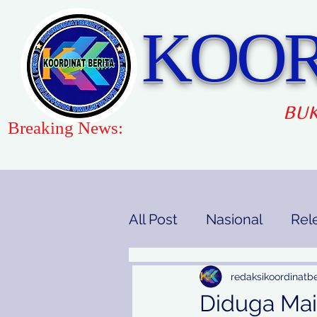
KOOR
BUK
Breaking News:
All Post
Nasional
Rel
Gaya Hidup
Pendidi
redaksikoordinatbe
Diduga Mai