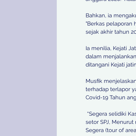
Bahkan, ia mengak
"Berkas pelaporan 
sejak akhir tahun 202
Ia menilia, Kejati J
dalam menjalankan
ditangani Kejati ja
Musfik menjelaskan
terhadap terlapor 
Covid-19 Tahun ang
 “Segera selidiki Kasus dugaan korupsi dana hibah tahun anggaran 2021 yang tidak 
setor SPJ, Menurut
Segera (tour of ar