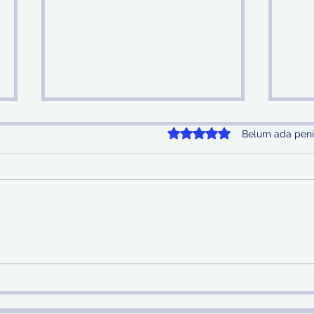
Dinilai 0 dari 5 bintang.
Belum ada peni
Sinergi Bea Cukai dan
Pem
Satgaspam Lanudal
SDA 
Juanda Gagalkan
Nas
Penyelundupan Narkotika
di Bandara Juanda