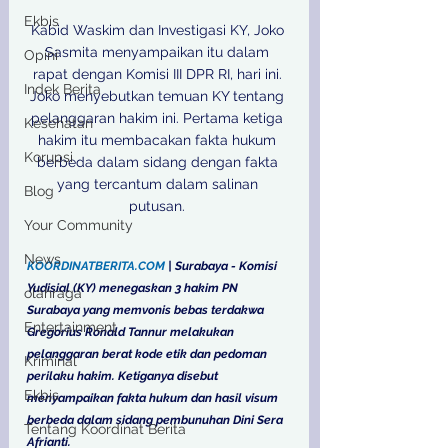
Ekbis
Kabid Waskim dan Investigasi KY, Joko 
Sasmita menyampaikan itu dalam 
Opini
rapat dengan Komisi III DPR RI, hari ini. 
Indek Berita
Joko menyebutkan temuan KY tentang 
pelanggaran hakim ini. Pertama ketiga 
Kesehatan
hakim itu membacakan fakta hukum 
Korupsi
berbeda dalam sidang dengan fakta 
yang tercantum dalam salinan 
Blog
putusan. 

Your Community
News
KOORDINATBERITA.COM
 | Surabaya - Komisi 
Yudisial (KY) menegaskan 3 hakim PN 
olahraga
Surabaya yang memvonis bebas terdakwa 
Entertainment
Gregorius Ronald Tannur melakukan 
pelanggaran berat kode etik dan pedoman 
Kriminal
perilaku hakim. Ketiganya disebut 
Ekbis
menyampaikan fakta hukum dan hasil visum 
berbeda dalam sidang pembunuhan Dini Sera 
Tentang Koordinat Berita
Afrianti. 