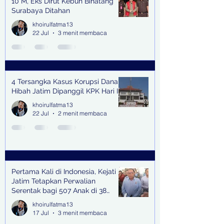
10 M, Eks Dirut Kebun Binatang
Surabaya Ditahan
khoirulfatma13
22 Jul
3 menit membaca
4 Tersangka Kasus Korupsi Dana
Hibah Jatim Dipanggil KPK Hari Ini
khoirulfatma13
22 Jul
2 menit membaca
Pertama Kali di Indonesia, Kejati
Jatim Tetapkan Perwalian
Serentak bagi 507 Anak di 38
Kabupaten & Kota
khoirulfatma13
17 Jul
3 menit membaca