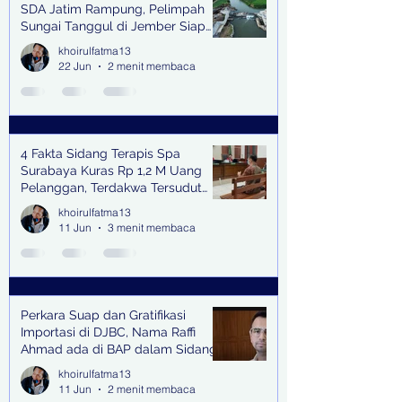
SDA Jatim Rampung, Pelimpah
Sungai Tanggul di Jember Siap
Bangkitkan Swasembada Pangan
khoirulfatma13
dan Pengendali Banjir
22 Jun
2 menit membaca
4 Fakta Sidang Terapis Spa
Surabaya Kuras Rp 1,2 M Uang
Pelanggan, Terdakwa Tersudut
oleh Keterangan Saksi Kunci
khoirulfatma13
11 Jun
3 menit membaca
Perkara Suap dan Gratifikasi
Importasi di DJBC, Nama Raffi
Ahmad ada di BAP dalam Sidang
khoirulfatma13
11 Jun
2 menit membaca