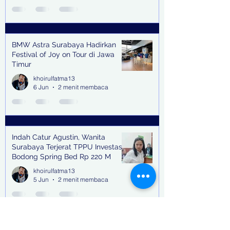
BMW Astra Surabaya Hadirkan
Festival of Joy on Tour di Jawa
Timur
khoirulfatma13
6 Jun
2 menit membaca
Indah Catur Agustin, Wanita
Surabaya Terjerat TPPU Investasi
Bodong Spring Bed Rp 220 M
khoirulfatma13
5 Jun
2 menit membaca
Terdakwa Nur Hasanah, Terapis