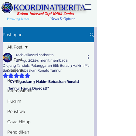
KOORDINATBERITA
Bukan Intervesi Tapi Kritik Cerdas
News & Opinion
Breaking News:
Postingan
All Post
redaksikoordinatberita
All Post
27 Agu 2024
4 menit membaca
Diujung Tanduk, Pelanggaran Etik Berat 3 Hakim PN
Nasional
Surabaya Bebaskan Ronald Tannur
Dinilai NaN dari 5 bintang.
Relegi
"KY Tegaskan 3 Hakim Bebaskan Ronald 
Tannur Harus Dipecat!"
Internasional
Hukrim
Peristiwa
Gaya Hidup
Pendidikan