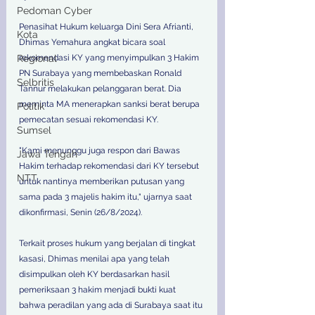
Pedoman Cyber
Penasihat Hukum keluarga Dini Sera Afrianti, 
Kota
Dhimas Yemahura angkat bicara soal 
rekomendasi KY yang menyimpulkan 3 Hakim 
Regional
PN Surabaya yang membebaskan Ronald 
Selbritis
Tannur melakukan pelanggaran berat. Dia 
meminta MA menerapkan sanksi berat berupa 
Politik
pemecatan sesuai rekomendasi KY. 
Sumsel
"Kami menunggu juga respon dari Bawas 
Jawa Tengah
Hakim terhadap rekomendasi dari KY tersebut 
NTT
untuk nantinya memberikan putusan yang 
sama pada 3 majelis hakim itu," ujarnya saat 
dikonfirmasi, Senin (26/8/2024). 
Terkait proses hukum yang berjalan di tingkat 
kasasi, Dhimas menilai apa yang telah 
disimpulkan oleh KY berdasarkan hasil 
pemeriksaan 3 hakim menjadi bukti kuat 
bahwa peradilan yang ada di Surabaya saat itu 