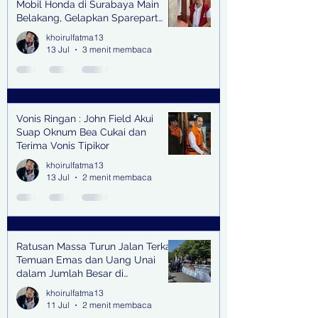
Mobil Honda di Surabaya Main
Belakang, Gelapkan Sparepart
Senilai Rp 1,9 Miliar
khoirulfatma13
13 Jul
3 menit membaca
Vonis Ringan : John Field Akui
Suap Oknum Bea Cukai dan
Terima Vonis Tipikor
khoirulfatma13
13 Jul
2 menit membaca
Ratusan Massa Turun Jalan Terkait
Temuan Emas dan Uang Unai
dalam Jumlah Besar di
Lingkungan Jampidsus Kejaksaan
khoirulfatma13
Agung RI di Jakarta
11 Jul
2 menit membaca