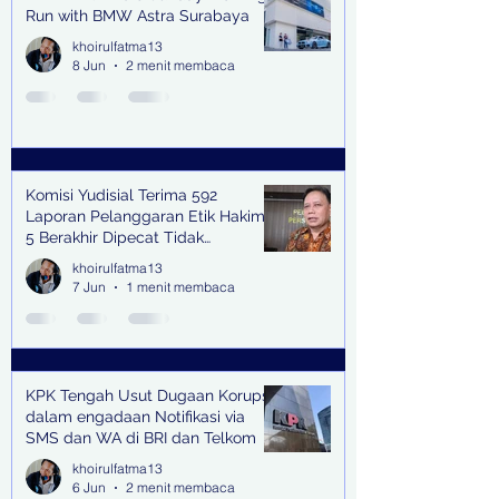
Run with BMW Astra Surabaya
khoirulfatma13
8 Jun
2 menit membaca
Komisi Yudisial Terima 592
Laporan Pelanggaran Etik Hakim,
5 Berakhir Dipecat Tidak
Terhormat
khoirulfatma13
7 Jun
1 menit membaca
KPK Tengah Usut Dugaan Korupsi
dalam engadaan Notifikasi via
SMS dan WA di BRI dan Telkom
khoirulfatma13
6 Jun
2 menit membaca