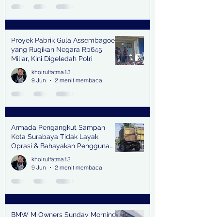
Proyek Pabrik Gula Assembagoes
yang Rugikan Negara Rp645
Miliar, Kini Digeledah Polri
khoirulfatma13
9 Jun
2 menit membaca
Armada Pengangkut Sampah
Kota Surabaya Tidak Layak
Oprasi & Bahayakan Pengguna
Jalan
khoirulfatma13
9 Jun
2 menit membaca
BMW M Owners Sunday Morning