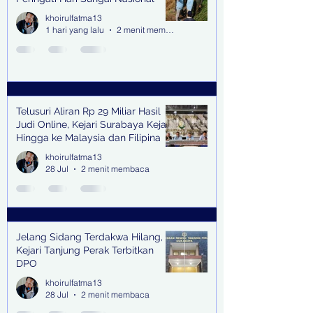
khoirulfatma13
1 hari yang lalu
2 menit membaca
Telusuri Aliran Rp 29 Miliar Hasil
Judi Online, Kejari Surabaya Kejar
Hingga ke Malaysia dan Filipina
khoirulfatma13
28 Jul
2 menit membaca
Jelang Sidang Terdakwa Hilang,
Kejari Tanjung Perak Terbitkan
DPO
khoirulfatma13
28 Jul
2 menit membaca