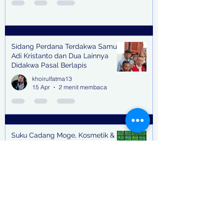
Sidang Perdana Terdakwa Samuel
Adi Kristanto dan Dua Lainnya
Didakwa Pasal Berlapis
khoirulfatma13
15 Apr
2 menit membaca
Suku Cadang Moge, Kosmetik &
Miras Tak Bertuan Tertahan di
Teluk Lamong Pakar Unair Dorong
Bea Cukai Kejar Big Bos Impor
khoirulfatma13
Ilegal
12 Apr
3 menit membaca