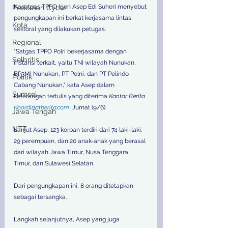
Kasatgas TPPO Irjen Asep Edi Suheri menyebut 
Pedoman Cyber
pengungkapan ini berkat kerjasama lintas 
Kota
sektoral yang dilakukan petugas. 
Regional
"Satgas TPPO Polri bekerjasama dengan 
Selbritis
instansi terkait, yaitu TNI wilayah Nunukan, 
BP3MI Nunukan, PT Pelni, dan PT Pelindo 
Politik
Cabang Nunukan," kata Asep dalam 
Sumsel
keterangan tertulis yang diterima 
Kantor Berita 
Koordinatberita.com
, Jumat (9/6). 
Jawa Tengah
NTT
Lanjut Asep, 123 korban terdiri dari 74 laki-laki, 
29 perempuan, dan 20 anak-anak yang berasal 
dari wilayah Jawa Timur, Nusa Tenggara 
Timur, dan Sulawesi Selatan. 
Dari pengungkapan ini, 8 orang ditetapkan 
sebagai tersangka. 
Langkah selanjutnya, Asep yang juga 