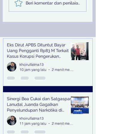
Sinergi Bea Cukai dan
Pemprov Jatim
Beri komentar dan penilaian...
Satgaspam Lanudal
Melalui PU SDA
Juanda Gagalkan
Peringati Hari Su
Penyelundupan
Nasional
Narkotika di Bandara
Juanda
Eks Dirut APBS Dituntut Bayar
Recent Posts
Uang Pengganti Rp83 M Terkait
Kasus Korupsi Pengerukan
Tanjung Perak
khoirulfatma13
10 jam yang lalu
2 menit membaca
Sinergi Bea Cukai dan Satgaspam
Lanudal Juanda Gagalkan
Penyelundupan Narkotika di
Bandara Juanda
khoirulfatma13
11 jam yang lalu
2 menit membaca