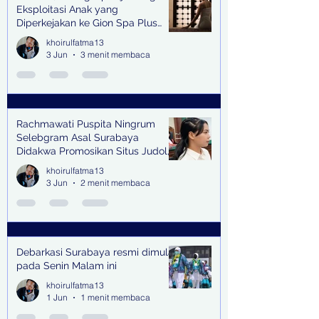
Eksploitasi Anak yang
Diperkejakan ke Gion Spa Plus
and Pub Surabaya,
khoirulfatma13
3 Jun
3 menit membaca
Rachmawati Puspita Ningrum
Selebgram Asal Surabaya
Didakwa Promosikan Situs Judol,
Raup Rp2 Juta dari Tiga Kali
khoirulfatma13
Endorse
3 Jun
2 menit membaca
Debarkasi Surabaya resmi dimulai
pada Senin Malam ini
khoirulfatma13
1 Jun
1 menit membaca