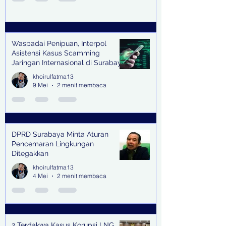
Waspadai Penipuan, Interpol
Asistensi Kasus Scamming
Jaringan Internasional di Surabaya
khoirulfatma13
9 Mei
2 menit membaca
DPRD Surabaya Minta Aturan
Pencemaran Lingkungan
Ditegakkan
khoirulfatma13
4 Mei
2 menit membaca
2 Terdakwa Kasus Korupsi LNG