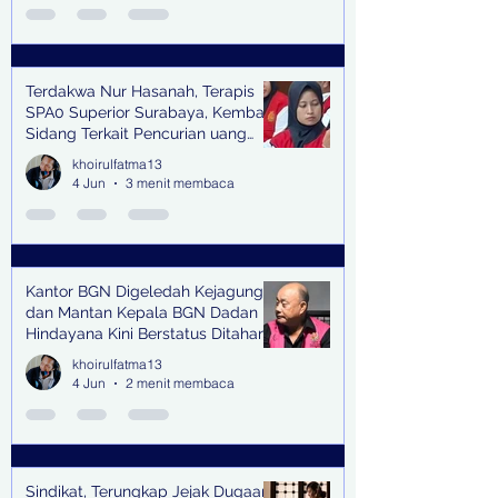
Terdakwa Nur Hasanah, Terapis
SPA0 Superior Surabaya, Kembali
Sidang Terkait Pencurian uang
senilai Rp1,285 M di PN Surabaya
khoirulfatma13
4 Jun
3 menit membaca
Kantor BGN Digeledah Kejagung
dan Mantan Kepala BGN Dadan
Hindayana Kini Berstatus Ditahan
khoirulfatma13
4 Jun
2 menit membaca
Sindikat, Terungkap Jejak Dugaan