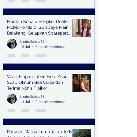
Mantan Kepala Bengkel Dealer
Mobil Honda di Surabaya Main
Belakang, Gelapkan Sparepart
Senilai Rp 1,9 Miliar
khoirulfatma13
13 Jul
3 menit membaca
Vonis Ringan : John Field Akui
Suap Oknum Bea Cukai dan
Terima Vonis Tipikor
khoirulfatma13
13 Jul
2 menit membaca
Ratusan Massa Turun Jalan Terkait