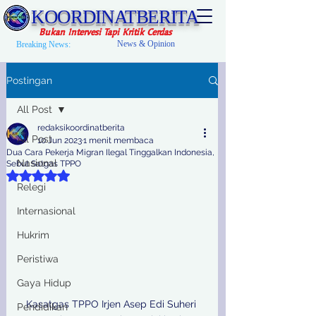
KOORDINATBERITA
Bukan Intervesi Tapi Kritik Cerdas
News & Opinion
Breaking News:
Postingan
All Post
redaksikoordinatberita
All Post
10 Jun 2023
1 menit membaca
Dua Cara Pekerja Migran Ilegal Tinggalkan Indonesia,
Nasional
Sebut Satgas TPPO
Dinilai NaN dari 5 bintang.
Relegi
Internasional
Hukrim
Peristiwa
Gaya Hidup
Kasatgas TPPO Irjen Asep Edi Suheri 
Pendidikan