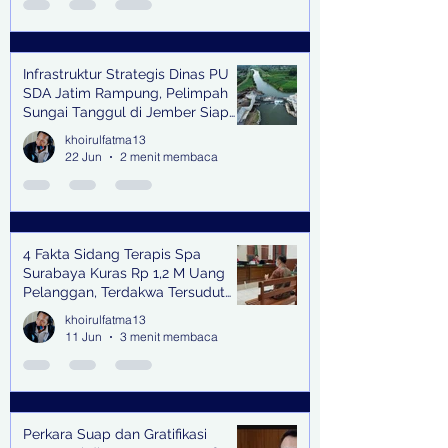
Infrastruktur Strategis Dinas PU
SDA Jatim Rampung, Pelimpah
Sungai Tanggul di Jember Siap
Bangkitkan Swasembada Pangan
khoirulfatma13
dan Pengendali Banjir
22 Jun
2 menit membaca
4 Fakta Sidang Terapis Spa
Surabaya Kuras Rp 1,2 M Uang
Pelanggan, Terdakwa Tersudut
oleh Keterangan Saksi Kunci
khoirulfatma13
11 Jun
3 menit membaca
Perkara Suap dan Gratifikasi