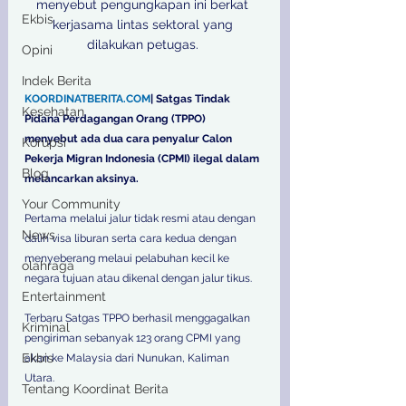
menyebut pengungkapan ini berkat 
Ekbis
kerjasama lintas sektoral yang 
dilakukan petugas. 

Opini
Indek Berita
KOORDINATBERITA.COM
| Satgas Tindak 
Kesehatan
Pidana Perdagangan Orang (TPPO) 
menyebut ada dua cara penyalur Calon 
Korupsi
Pekerja Migran Indonesia (CPMI) ilegal dalam 
Blog
melancarkan aksinya.
Your Community
Pertama melalui jalur tidak resmi atau dengan 
News
dalih visa liburan serta cara kedua dengan 
menyeberang melaui pelabuhan kecil ke 
olahraga
negara tujuan atau dikenal dengan jalur tikus. 
Entertainment
Terbaru Satgas TPPO berhasil menggagalkan 
Kriminal
pengiriman sebanyak 123 orang CPMI yang 
Ekbis
akan ke Malaysia dari Nunukan, Kaliman 
Utara. 
Tentang Koordinat Berita