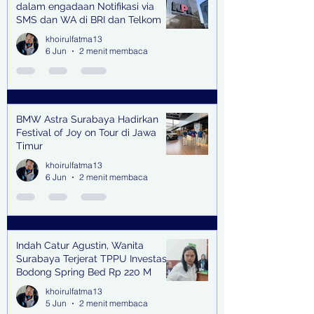
dalam engadaan Notifikasi via
SMS dan WA di BRI dan Telkom
khoirulfatma13
6 Jun
2 menit membaca
BMW Astra Surabaya Hadirkan
Festival of Joy on Tour di Jawa
Timur
khoirulfatma13
6 Jun
2 menit membaca
Indah Catur Agustin, Wanita
Surabaya Terjerat TPPU Investasi
Bodong Spring Bed Rp 220 M
khoirulfatma13
5 Jun
2 menit membaca