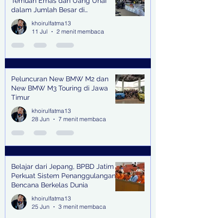
Temuan Emas dan Uang Unai
dalam Jumlah Besar di
Lingkungan Jampidsus Kejaksaan
khoirulfatma13
Agung RI di Jakarta
11 Jul
2 menit membaca
Peluncuran New BMW M2 dan
New BMW M3 Touring di Jawa
Timur
khoirulfatma13
28 Jun
7 menit membaca
Belajar dari Jepang, BPBD Jatim
Perkuat Sistem Penanggulangan
Bencana Berkelas Dunia
khoirulfatma13
25 Jun
3 menit membaca