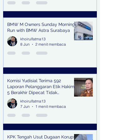
BMW M Owners Sunday Morning
Run with BMW Astra Surabaya
khoirulfatma13
8 Jun
2 menit membaca
Komisi Yudisial Terima 592
Laporan Pelanggaran Etik Hakim,
5 Berakhir Dipecat Tidak
Terhormat
khoirulfatma13
7 Jun
1 menit membaca
KPK Tengah Usut Dugaan Korupsi