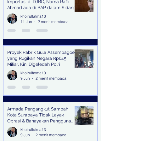
Importasi di DJBC, Nama Raffi
Ahmad ada di BAP dalam Sidang
khoirulfatma13
11 Jun
2 menit membaca
Proyek Pabrik Gula Assembagoes
yang Rugikan Negara Rp645
Miliar, Kini Digeledah Polri
khoirulfatma13
9 Jun
2 menit membaca
Armada Pengangkut Sampah
Kota Surabaya Tidak Layak
Oprasi & Bahayakan Pengguna
Jalan
khoirulfatma13
9 Jun
2 menit membaca