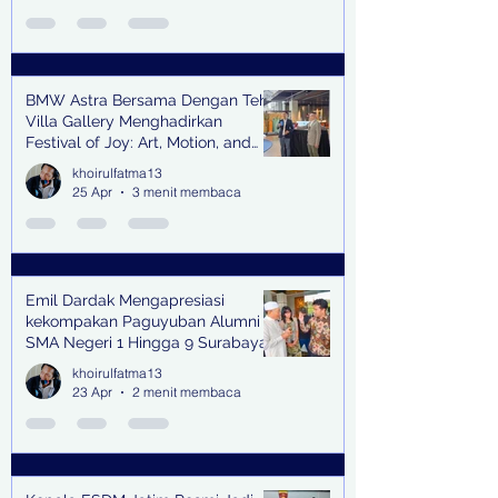
BMW Astra Bersama Dengan Teh
Villa Gallery Menghadirkan
Festival of Joy: Art, Motion, and
Scent
khoirulfatma13
25 Apr
3 menit membaca
Emil Dardak Mengapresiasi
kekompakan Paguyuban Alumni
SMA Negeri 1 Hingga 9 Surabaya
(Pasmanbaya) dalam Kegiatan
khoirulfatma13
Halal Bihalal
23 Apr
2 menit membaca