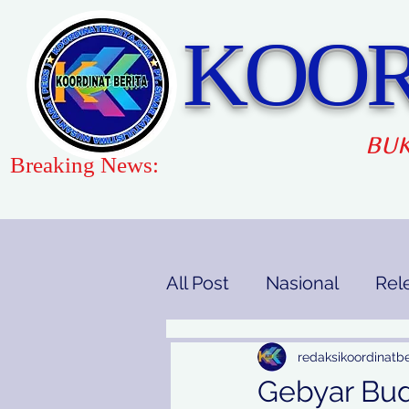
KOOR
BUK
Breaking News:
All Post
Nasional
Rel
Gaya Hidup
Pendidi
redaksikoordinatbe
Gebyar Bud