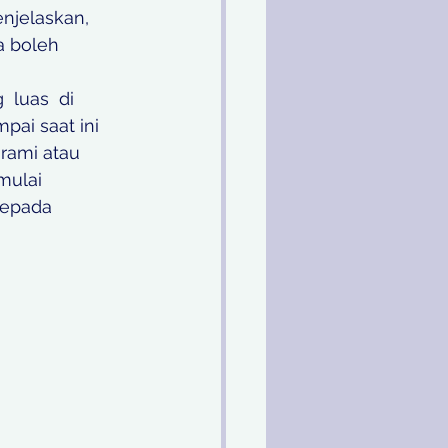
njelaskan, 
a boleh 
luas  di  
ai saat ini 
rami atau 
mulai 
kepada 