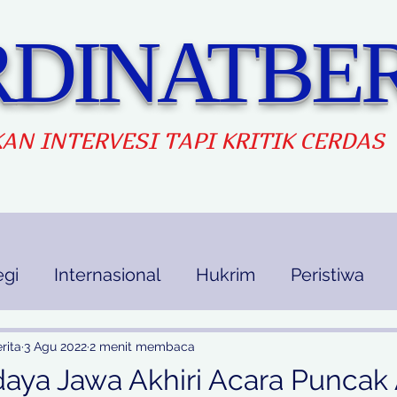
DINATBER
AN INTERVES
I TAPI KRITIK CERDAS
egi
Internasional
Hukrim
Peristiwa
kan
Ekbis
Opini
Indek Berita
rita
3 Agu 2022
2 menit membaca
aya Jawa Akhiri Acara Puncak