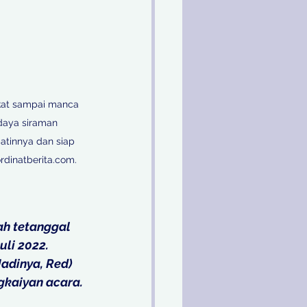
kat sampai manca 
daya siraman 
atinnya dan siap 
dinatberita.com. 
ah tetanggal 
li 2022. 
adinya, Red) 
kaiyan acara. 