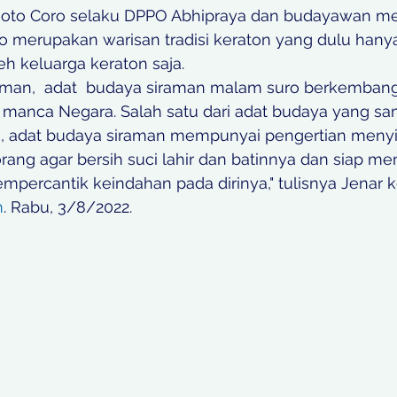
noto Coro selaku DPPO Abhipraya dan budayawan me
 merupakan warisan tradisi keraton yang dulu hany
h keluarga keraton saja.
an,  adat  budaya siraman malam suro berkembang  
manca Negara. Salah satu dari adat budaya yang samp
, adat budaya siraman mempunyai pengertian menyi
ng agar bersih suci lahir dan batinnya dan siap me
percantik keindahan pada dirinya," tulisnya Jenar 
m
. Rabu, 3/8/2022.