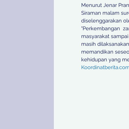
Menurut Jenar Pra
Siraman malam suro
diselenggarakan ole
"Perkembangan  zam
masyarakat sampai 
masih dilaksanakan
memandikan seseora
kehidupan yang mem
Koordinatberita.co