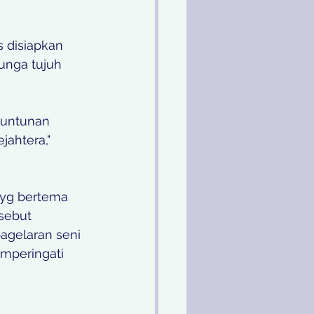
 disiapkan 
unga tujuh 
tuntunan 
ahtera," 
yg bertema 
sebut 
agelaran seni 
emperingati 