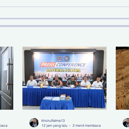
Juanda Gagalkan
Nas
Penyelundupan Narkotika
di Bandara Juanda
khoirulfatma13
baca
12 jam yang lalu
2 menit membaca