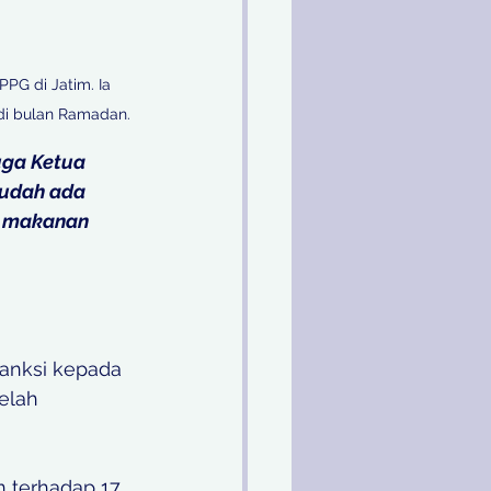
G di Jatim. Ia 
di bulan Ramadan. 
uga Ketua 
sudah ada 
i makanan 
anksi kepada 
elah 
 terhadap 17 