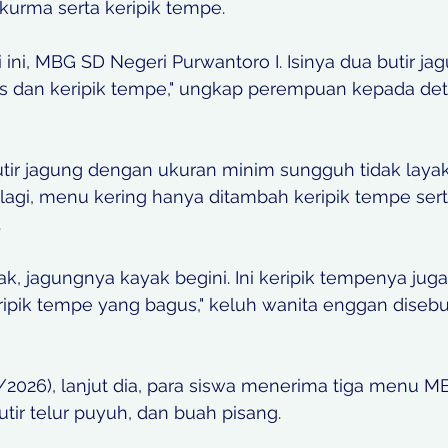
kurma serta keripik tempe. 
i ini, MBG SD Negeri Purwantoro I. Isinya dua butir ja
bus dan keripik tempe," ungkap perempuan kepada det
utir jagung dengan ukuran minim sungguh tidak layak
lagi, menu kering hanya ditambah keripik tempe sert
 
yak, jagungnya kayak begini. Ini keripik tempenya jug
eripik tempe yang bagus," keluh wanita enggan diseb
/2026), lanjut dia, para siswa menerima tiga menu M
utir telur puyuh, dan buah pisang. 