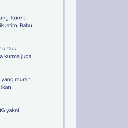
gung, kurma 
ikJatim, Rabu 
 untuk 
a kurma juga 
a yang murah. 
utkan 
BG yakni 