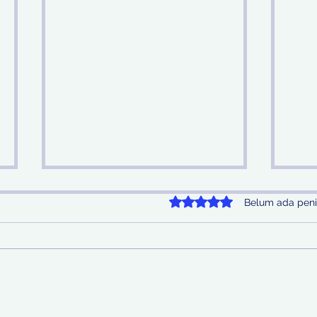
Dinilai 0 dari 5 bintang.
Belum ada peni
Sinergi Bea Cukai dan
Pem
Satgaspam Lanudal
SDA 