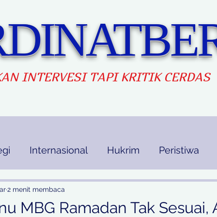
DINATBER
AN INTERVES
I TAPI KRITIK CERDAS
egi
Internasional
Hukrim
Peristiwa
kan
Ekbis
Opini
Indek Berita
ar
2 menit membaca
nu MBG Ramadan Tak Sesuai, 