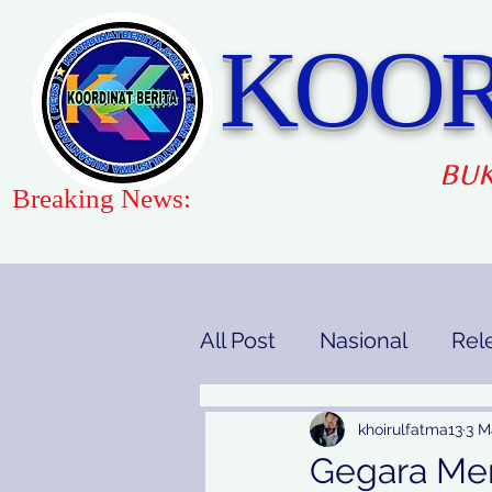
KOOR
BUK
Breaking News:
All Post
Nasional
Rel
Gaya Hidup
Pendidi
khoirulfatma13
3 M
Gegara Me