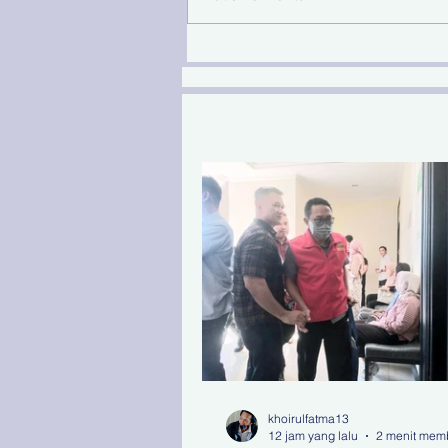
Rp83 M Terkait Kasus
Korupsi Pengerukan
Tanjung Perak
khoirulfatma13
12 jam yang lalu
2 menit mem