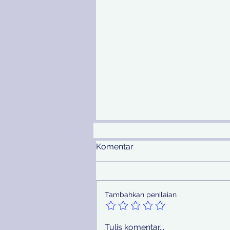
Komentar
Tambahkan penilaian
Eks Dirut APBS Dituntut
Tulis komentar...
Bayar Uang Pengganti