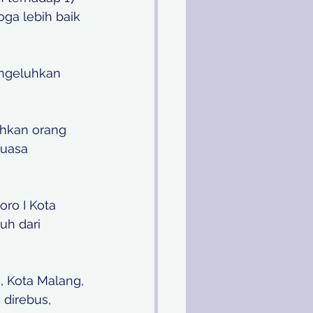
a lebih baik 
engeluhkan 
uhkan orang 
puasa 
ro I Kota 
uh dari 
, Kota Malang, 
 direbus, 