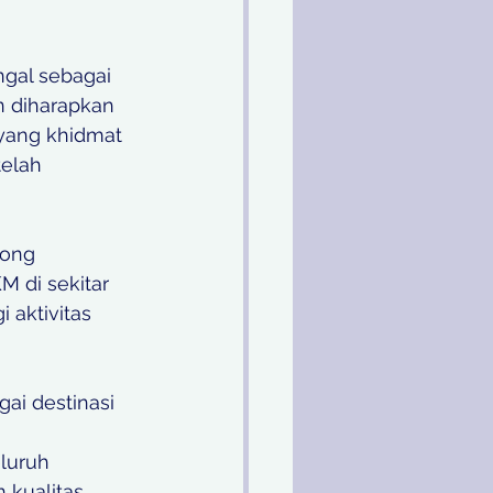
gal sebagai 
n diharapkan 
yang khidmat 
elah 
rong 
 di sekitar 
aktivitas 
ai destinasi 
 
luruh 
 kualitas 