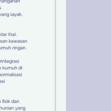
enanganan 
s 
ang layak, 
ar (ha). 
asan kawasan 
umuh ringan.
integrasi 
n kumuh di 
ormalisasi 
si 
fisik dan 
 hunian yang 