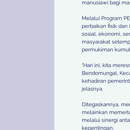
manusiawi bagi mas
Melalui Program P
perbaikan fisik dan
sosial, ekonomi, se
masyarakat setemp
permukiman kumuh s
"Hari ini, kita mer
Bendomungal, Keca
kehadiran pemerint
jelasnya. 
Ditegaskannya, men
melainkan memerluk
melalui sinergi an
kepentingan. 