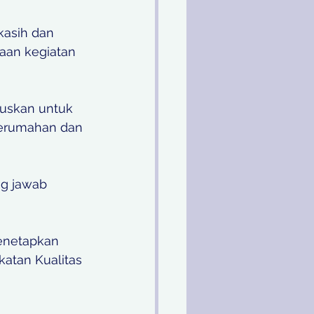
kasih dan 
aan kegiatan 
tuskan untuk 
erumahan dan 
g jawab 
menetapkan 
atan Kualitas 