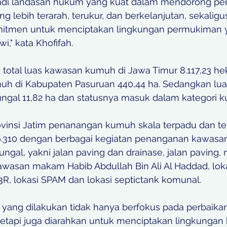
njadi landasan hukum yang kuat dalam mendorong p
lebih terarah, terukur, dan berkelanjutan, sekaligu
tmen untuk menciptakan lingkungan permukiman y
i," kata Khofifah.
total luas kawasan kumuh di Jawa Timur 8.117,23 hekt
uh di Kabupaten Pasuruan 440,44 ha. Sedangkan lu
gal 11,82 ha dan statusnya masuk dalam kategori k
ovinsi Jatim penanangan kumuh skala terpadu dan ter
86.310 dengan berbagai kegiatan penanganan kawasa
al, yakni jalan paving dan drainase, jalan paving, n
awasan makam Habib Abdullah Bin Ali Al Haddad, loka
 lokasi SPAM dan lokasi septictank komunal. 
yang dilakukan tidak hanya berfokus pada perbaikan 
, tetapi juga diarahkan untuk menciptakan lingkungan