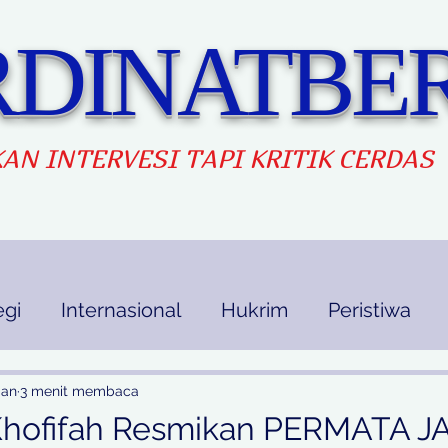
DINATBER
AN INTERVES
I TAPI KRITIK CERDAS
egi
Internasional
Hukrim
Peristiwa
kan
Ekbis
Opini
Indek Berita
Jan
3 menit membaca
hofifah Resmikan PERMATA JA