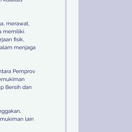
a, merawat, 
memiliki. 
an fisik, 
 dalam menjaga 
ntara Pemprov 
Pemukiman 
p Bersih dan 
nggakan, 
rmukiman lain 