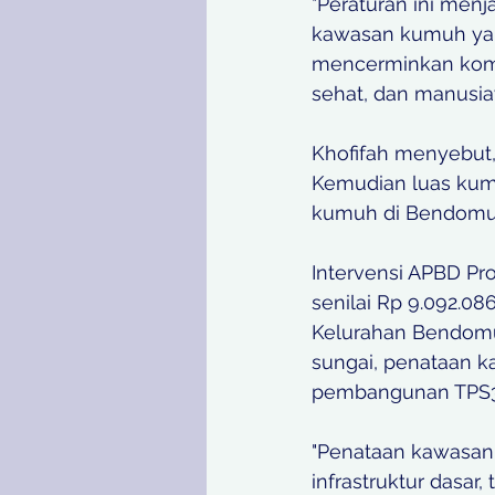
"Peraturan ini me
kawasan kumuh yang 
mencerminkan komi
sehat, dan manusiaw
Khofifah menyebut, 
Kemudian luas kum
kumuh di Bendomun
Intervensi APBD Pr
senilai Rp 9.092.0
Kelurahan Bendomung
sungai, penataan k
pembangunan TPS3R,
"Penataan kawasan 
infrastruktur dasar