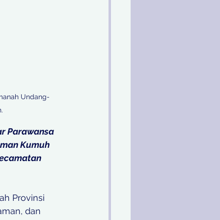
amanah Undang-
. 
ar Parawansa 
iman Kumuh 
Kecamatan 
h Provinsi 
aman, dan 