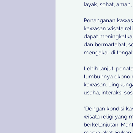
layak, sehat, aman, 
Penanganan kawasa
kawasan wisata reli
dapat meningkatka
dan bermartabat, se
mengakar di tengah
Lebih lanjut, pena
tumbuhnya ekonomi 
kawasan. Lingkunga
usaha, interaksi so
"Dengan kondisi ka
wisata religi yang
berkelanjutan. Manf
masyarakat. Bukan h