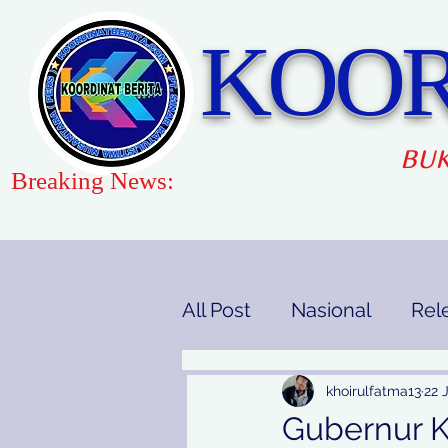
KOOR
BUK
Breaking News:
All Post
Nasional
Rel
Gaya Hidup
Pendidi
khoirulfatma13
22 
Gubernur K